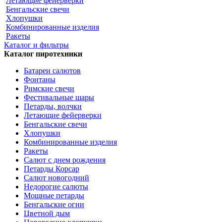
Летающие фейерверки
Бенгальские свечи
Хлопушки
Комбинированные изделия
Ракеты
Каталог и фильтры
Каталог пиротехники
Батареи салютов
Фонтаны
Римские свечи
Фестивальные шары
Петарды, волчки
Летающие фейерверки
Бенгальские свечи
Хлопушки
Комбинированные изделия
Ракеты
Салют с днем рождения
Петарды Корсар
Салют новогодний
Недорогие салюты
Мощные петарды
Бенгальские огни
Цветной дым