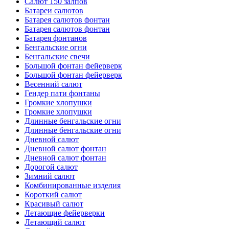
Салют 150 залпов
Батареи салютов
Батарея салютов фонтан
Батарея салютов фонтан
Батарея фонтанов
Бенгальские огни
Бенгальские свечи
Большой фонтан фейерверк
Большой фонтан фейерверк
Весенний салют
Гендер пати фонтаны
Громкие хлопушки
Громкие хлопушки
Длинные бенгальские огни
Длинные бенгальские огни
Дневной салют
Дневной салют фонтан
Дневной салют фонтан
Дорогой салют
Зимний салют
Комбинированные изделия
Короткий салют
Красивый салют
Летающие фейерверки
Летающий салют