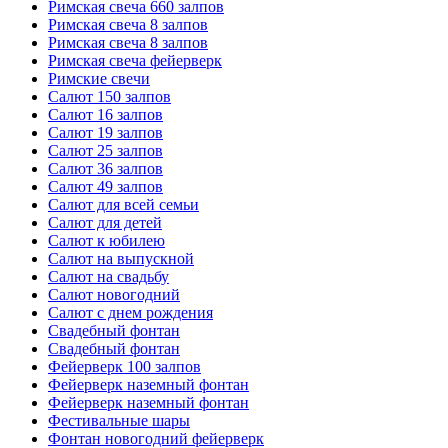
Римская свеча 660 залпов
Римская свеча 8 залпов
Римская свеча 8 залпов
Римская свеча фейерверк
Римские свечи
Салют 150 залпов
Салют 16 залпов
Салют 19 залпов
Салют 25 залпов
Салют 36 залпов
Салют 49 залпов
Салют для всей семьи
Салют для детей
Салют к юбилею
Салют на выпускной
Салют на свадьбу
Салют новогодний
Салют с днем рождения
Свадебный фонтан
Свадебный фонтан
Фейерверк 100 залпов
Фейерверк наземный фонтан
Фейерверк наземный фонтан
Фестивальные шары
Фонтан новогодний фейерверк