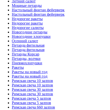
Летний салют
Мощные петарды
Настольный фонтан фейерверк
Настольный фонтан фейерверк
Недорогие ракеты
Недорогие ракеты
Недорогие салюты
Новогодние петарды
Новогодние хлопушки
Осенний салют
Петарда фитильная
Петарда фитильная
Петарды Корсар
Петарды, волчки
Пневмохлопушки
Ракеты
Ракеты на новый год
Ракеты на новый год
Римская свеча 10 залпов
Римская свеча 10 залпов
Римская свеча 30 залпов
Римская свеча 30 залпов
Римская свеча 5 залпов
Римская свеча 5 залпов
Римская свеча 660 залпов