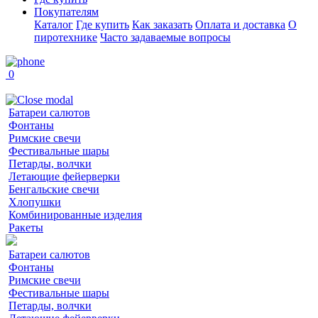
Покупателям
Каталог
Где купить
Как заказать
Оплата и доставка
О
пиротехнике
Часто задаваемые вопросы
0
Батареи салютов
Фонтаны
Римские свечи
Фестивальные шары
Петарды, волчки
Летающие фейерверки
Бенгальские свечи
Хлопушки
Комбинированные изделия
Ракеты
Батареи салютов
Фонтаны
Римские свечи
Фестивальные шары
Петарды, волчки