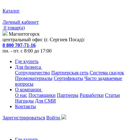
Каталог
Личный кабинет
0 товар(а)
Магнитогорск
центральный офис (г. Сергиев Посад):
8 800 707-71-16
пн. - пт. с 8:00 до 17:00
Где купить
Для бизнеса
Сотрудничество
Партнерская сеть
Система скидок
Промоматериалы
Сертификаты
Часто задаваемые
вопросы
О компании
О нас
Поставщики
Партнеры
Разработки
Статьи
Награды
Для СМИ
Контакты
Зарегистрироваться
Войти
Где купить