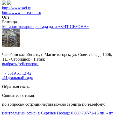
http://www.sad.ru
http://www.hitseason.su
Опт
Розница
Магазин товаров для сада дачи «ХИТ СЕЗОНА»
Челябинская область, г. Магнитогорск, ул. Советская, д. 160Б,
ТЦ «Стройдвор»,1 этаж
выбрать фейерверки
+7 3519 51 12 42
«Идеальный сад»
Обратная связь.
Свяжитесь с нами!
по вопросам сотрудничества можно звонить по телефону:
центральный офис (г. Сергиев Посад): 8 800 707-71-16 пн. - пт.