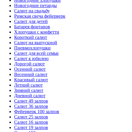
Новогодние хлопушки
Новогодние петарды
Салют на свадьбу
Римская свеча фейерверк
Салют для детей
Батарея фонтанов
Хлопушки с конфетти
Короткий салют
Салют на выпускной
Пневмохлопушки
Салют для всей семьи
Салют к юбилею
Дорогой салют
Осенний салют
Весенний салют
Красивый салют
Летний салют
Зимний салют
Дневной салют
Салют 49 залпов
Салют 36 залпов
Фейерверк 100 залпов
Салют 25 залпов
Салют 16 залпов
Салют 19 залпов