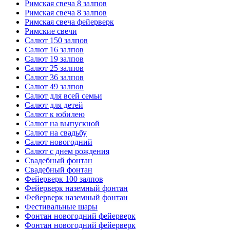
Римская свеча 8 залпов
Римская свеча 8 залпов
Римская свеча фейерверк
Римские свечи
Салют 150 залпов
Салют 16 залпов
Салют 19 залпов
Салют 25 залпов
Салют 36 залпов
Салют 49 залпов
Салют для всей семьи
Салют для детей
Салют к юбилею
Салют на выпускной
Салют на свадьбу
Салют новогодний
Салют с днем рождения
Свадебный фонтан
Свадебный фонтан
Фейерверк 100 залпов
Фейерверк наземный фонтан
Фейерверк наземный фонтан
Фестивальные шары
Фонтан новогодний фейерверк
Фонтан новогодний фейерверк