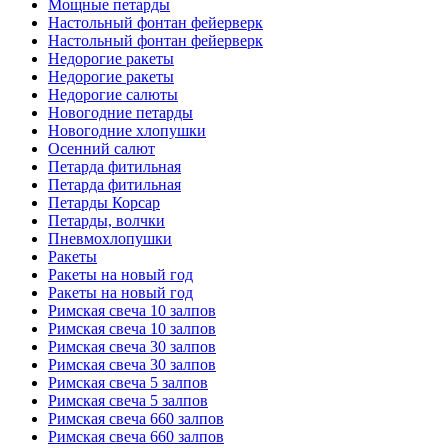
Мощные петарды
Настольный фонтан фейерверк
Настольный фонтан фейерверк
Недорогие ракеты
Недорогие ракеты
Недорогие салюты
Новогодние петарды
Новогодние хлопушки
Осенний салют
Петарда фитильная
Петарда фитильная
Петарды Корсар
Петарды, волчки
Пневмохлопушки
Ракеты
Ракеты на новый год
Ракеты на новый год
Римская свеча 10 залпов
Римская свеча 10 залпов
Римская свеча 30 залпов
Римская свеча 30 залпов
Римская свеча 5 залпов
Римская свеча 5 залпов
Римская свеча 660 залпов
Римская свеча 660 залпов