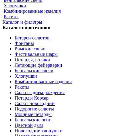
Бенгальские свечи
Хлопушки
Комбинированные изделия
Ракеты
Каталог и фильтры
Каталог пиротехники
Батареи салютов
Фонтаны
Римские свечи
Фестивальные шары
Петарды, волчки
Летающие фейерверки
Бенгальские свечи
Хлопушки
Комбинированные изделия
Ракеты
Салют с днем рождения
Петарды Корсар
Салют новогодний
Недорогие салюты
Мощные петарды
Бенгальские огни
Цветной дым
Новогодние хлопушки