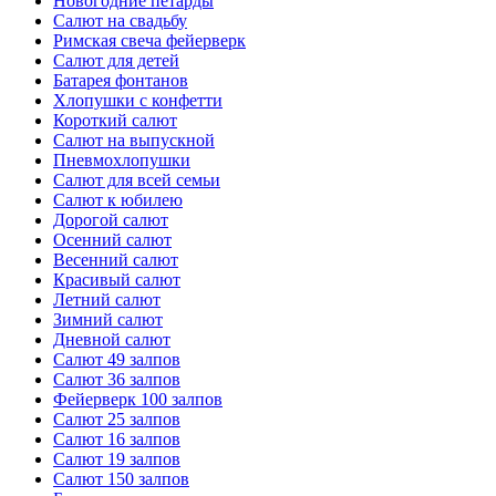
Новогодние петарды
Салют на свадьбу
Римская свеча фейерверк
Салют для детей
Батарея фонтанов
Хлопушки с конфетти
Короткий салют
Салют на выпускной
Пневмохлопушки
Салют для всей семьи
Салют к юбилею
Дорогой салют
Осенний салют
Весенний салют
Красивый салют
Летний салют
Зимний салют
Дневной салют
Салют 49 залпов
Салют 36 залпов
Фейерверк 100 залпов
Салют 25 залпов
Салют 16 залпов
Салют 19 залпов
Салют 150 залпов