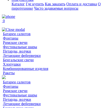
Каталог
Где купить
Как заказать
Оплата и доставка
О
пиротехнике
Часто задаваемые вопросы
0
Батареи салютов
Фонтаны
Римские свечи
Фестивальные шары
Петарды, волчки
Летающие фейерверки
Бенгальские свечи
Хлопушки
Комбинированные изделия
Ракеты
Батареи салютов
Фонтаны
Римские свечи
Фестивальные шары
Петарды, волчки
Летающие фейерверки