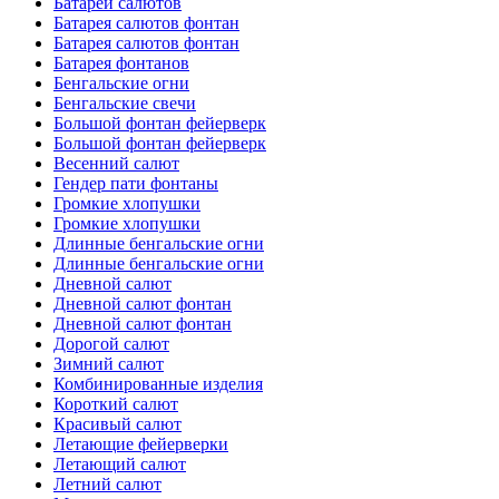
Батареи салютов
Батарея салютов фонтан
Батарея салютов фонтан
Батарея фонтанов
Бенгальские огни
Бенгальские свечи
Большой фонтан фейерверк
Большой фонтан фейерверк
Весенний салют
Гендер пати фонтаны
Громкие хлопушки
Громкие хлопушки
Длинные бенгальские огни
Длинные бенгальские огни
Дневной салют
Дневной салют фонтан
Дневной салют фонтан
Дорогой салют
Зимний салют
Комбинированные изделия
Короткий салют
Красивый салют
Летающие фейерверки
Летающий салют
Летний салют