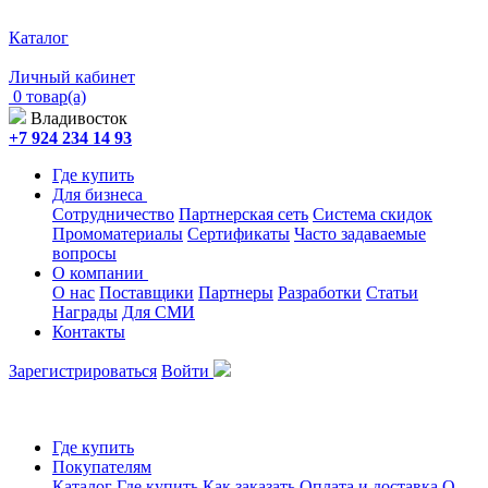
Каталог
Личный кабинет
0 товар(а)
Владивосток
+7 924 234 14 93
Где купить
Для бизнеса
Сотрудничество
Партнерская сеть
Система скидок
Промоматериалы
Сертификаты
Часто задаваемые
вопросы
О компании
О нас
Поставщики
Партнеры
Разработки
Статьи
Награды
Для СМИ
Контакты
Зарегистрироваться
Войти
Где купить
Покупателям
Каталог
Где купить
Как заказать
Оплата и доставка
О