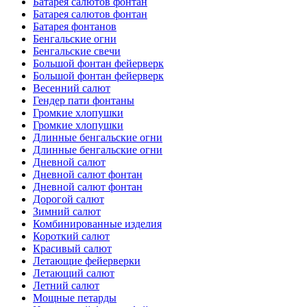
Батарея салютов фонтан
Батарея салютов фонтан
Батарея фонтанов
Бенгальские огни
Бенгальские свечи
Большой фонтан фейерверк
Большой фонтан фейерверк
Весенний салют
Гендер пати фонтаны
Громкие хлопушки
Громкие хлопушки
Длинные бенгальские огни
Длинные бенгальские огни
Дневной салют
Дневной салют фонтан
Дневной салют фонтан
Дорогой салют
Зимний салют
Комбинированные изделия
Короткий салют
Красивый салют
Летающие фейерверки
Летающий салют
Летний салют
Мощные петарды