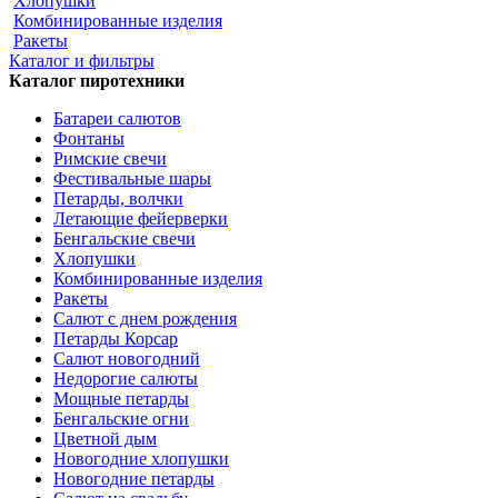
Хлопушки
Комбинированные изделия
Ракеты
Каталог и фильтры
Каталог пиротехники
Батареи салютов
Фонтаны
Римские свечи
Фестивальные шары
Петарды, волчки
Летающие фейерверки
Бенгальские свечи
Хлопушки
Комбинированные изделия
Ракеты
Салют с днем рождения
Петарды Корсар
Салют новогодний
Недорогие салюты
Мощные петарды
Бенгальские огни
Цветной дым
Новогодние хлопушки
Новогодние петарды