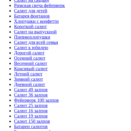
Салют на свадьбу
Римская свеча фейерверк
Салют для детей
Батарея фонтанов
Хлопушки с конфетти
Короткий салют
Салют на выпускной
Пневмохлопушки
Салют для всей семьи
Салют к юбилею
Дорогой салют
Осенний салют
Весенний салют
Красивый салют
Летний салют
Зимний салют
Дневной салют
Салют 49 залпов
Салют 36 залпов
Фейерверк 100 залпов
Салют 25 залпов
Салют 16 залпов
Салют 19 залпов
Салют 150 залпов
Батареи салютов