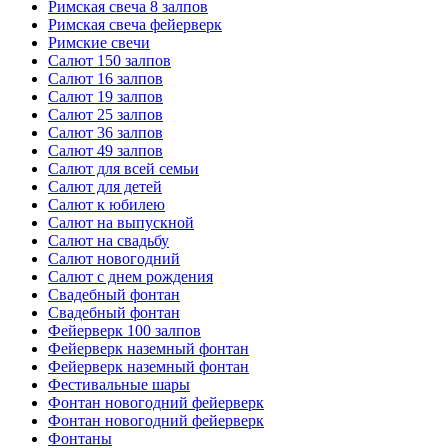
Римская свеча 8 залпов
Римская свеча фейерверк
Римские свечи
Салют 150 залпов
Салют 16 залпов
Салют 19 залпов
Салют 25 залпов
Салют 36 залпов
Салют 49 залпов
Салют для всей семьи
Салют для детей
Салют к юбилею
Салют на выпускной
Салют на свадьбу
Салют новогодний
Салют с днем рождения
Свадебный фонтан
Свадебный фонтан
Фейерверк 100 залпов
Фейерверк наземный фонтан
Фейерверк наземный фонтан
Фестивальные шары
Фонтан новогодний фейерверк
Фонтан новогодний фейерверк
Фонтаны