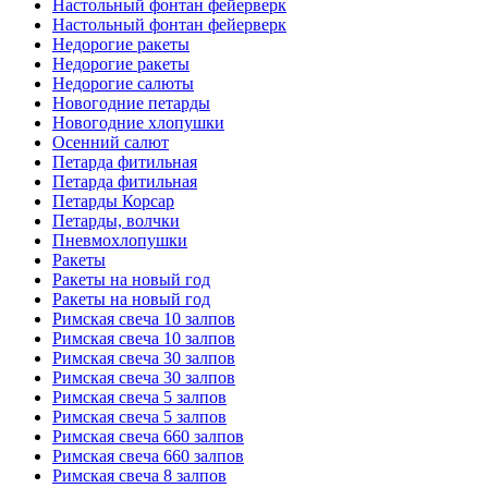
Настольный фонтан фейерверк
Настольный фонтан фейерверк
Недорогие ракеты
Недорогие ракеты
Недорогие салюты
Новогодние петарды
Новогодние хлопушки
Осенний салют
Петарда фитильная
Петарда фитильная
Петарды Корсар
Петарды, волчки
Пневмохлопушки
Ракеты
Ракеты на новый год
Ракеты на новый год
Римская свеча 10 залпов
Римская свеча 10 залпов
Римская свеча 30 залпов
Римская свеча 30 залпов
Римская свеча 5 залпов
Римская свеча 5 залпов
Римская свеча 660 залпов
Римская свеча 660 залпов
Римская свеча 8 залпов