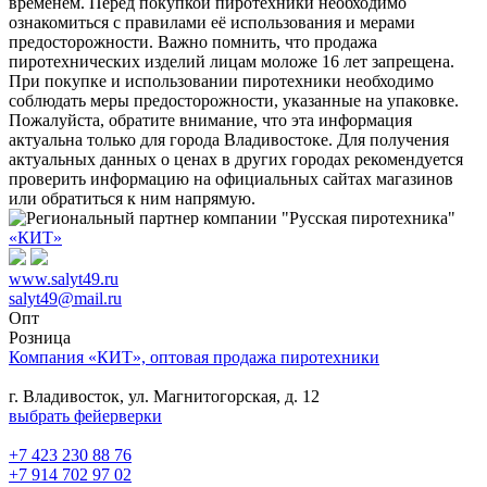
временем. Перед покупкой пиротехники необходимо
ознакомиться с правилами её использования и мерами
предосторожности. Важно помнить, что продажа
пиротехнических изделий лицам моложе 16 лет запрещена.
При покупке и использовании пиротехники необходимо
соблюдать меры предосторожности, указанные на упаковке.
Пожалуйста, обратите внимание, что эта информация
актуальна только для города Владивостоке. Для получения
актуальных данных о ценах в других городах рекомендуется
проверить информацию на официальных сайтах магазинов
или обратиться к ним напрямую.
«КИТ»
www.salyt49.ru
salyt49@mail.ru
Опт
Розница
Компания «КИТ», оптовая продажа пиротехники
г. Владивосток, ул. Магнитогорская, д. 12
выбрать фейерверки
+7 423 230 88 76
+7 914 702 97 02