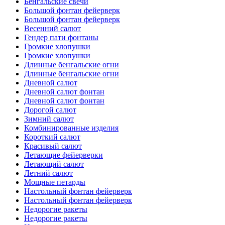
Бенгальские свечи
Большой фонтан фейерверк
Большой фонтан фейерверк
Весенний салют
Гендер пати фонтаны
Громкие хлопушки
Громкие хлопушки
Длинные бенгальские огни
Длинные бенгальские огни
Дневной салют
Дневной салют фонтан
Дневной салют фонтан
Дорогой салют
Зимний салют
Комбинированные изделия
Короткий салют
Красивый салют
Летающие фейерверки
Летающий салют
Летний салют
Мощные петарды
Настольный фонтан фейерверк
Настольный фонтан фейерверк
Недорогие ракеты
Недорогие ракеты