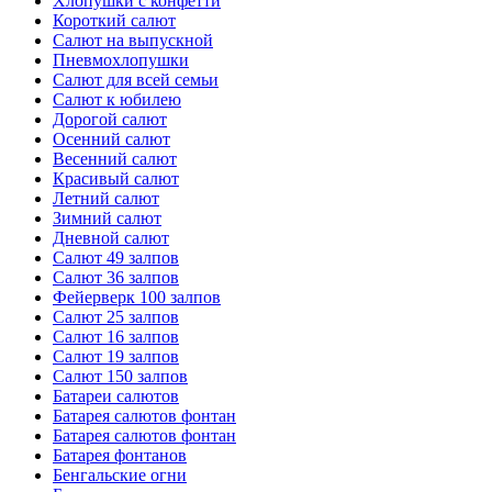
Хлопушки с конфетти
Короткий салют
Салют на выпускной
Пневмохлопушки
Салют для всей семьи
Салют к юбилею
Дорогой салют
Осенний салют
Весенний салют
Красивый салют
Летний салют
Зимний салют
Дневной салют
Салют 49 залпов
Салют 36 залпов
Фейерверк 100 залпов
Салют 25 залпов
Салют 16 залпов
Салют 19 залпов
Салют 150 залпов
Батареи салютов
Батарея салютов фонтан
Батарея салютов фонтан
Батарея фонтанов
Бенгальские огни