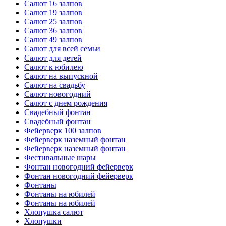
Салют 16 залпов
Салют 19 залпов
Салют 25 залпов
Салют 36 залпов
Салют 49 залпов
Салют для всей семьи
Салют для детей
Салют к юбилею
Салют на выпускной
Салют на свадьбу
Салют новогодний
Салют с днем рождения
Свадебный фонтан
Свадебный фонтан
Фейерверк 100 залпов
Фейерверк наземный фонтан
Фейерверк наземный фонтан
Фестивальные шары
Фонтан новогодний фейерверк
Фонтан новогодний фейерверк
Фонтаны
Фонтаны на юбилей
Фонтаны на юбилей
Хлопушка салют
Хлопушки