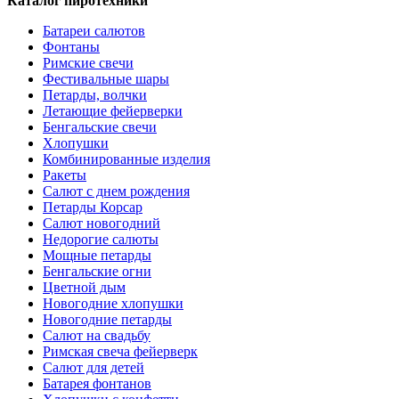
Каталог пиротехники
Батареи салютов
Фонтаны
Римские свечи
Фестивальные шары
Петарды, волчки
Летающие фейерверки
Бенгальские свечи
Хлопушки
Комбинированные изделия
Ракеты
Салют с днем рождения
Петарды Корсар
Салют новогодний
Недорогие салюты
Мощные петарды
Бенгальские огни
Цветной дым
Новогодние хлопушки
Новогодние петарды
Салют на свадьбу
Римская свеча фейерверк
Салют для детей
Батарея фонтанов