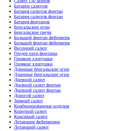
Салют 150 залпов
Батареи салютов
Батарея салютов фонтан
Батарея салютов фонтан
Батарея фонтанов
Бенгальские огни
Бенгальские свечи
Большой фонтан фейерверк
Большой фонтан фейерверк
Весенний салют
Гендер пати фонтаны
Громкие хлопушки
Громкие хлопушки
Длинные бенгальские огни
Длинные бенгальские огни
Дневной салют
Дневной салют фонтан
Дневной салют фонтан
Дорогой салют
Зимний салют
Комбинированные изделия
Короткий салют
Красивый салют
Летающие фейерверки
Летающий салют