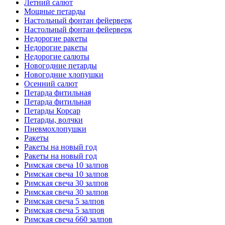
Летний салют
Мощные петарды
Настольный фонтан фейерверк
Настольный фонтан фейерверк
Недорогие ракеты
Недорогие ракеты
Недорогие салюты
Новогодние петарды
Новогодние хлопушки
Осенний салют
Петарда фитильная
Петарда фитильная
Петарды Корсар
Петарды, волчки
Пневмохлопушки
Ракеты
Ракеты на новый год
Ракеты на новый год
Римская свеча 10 залпов
Римская свеча 10 залпов
Римская свеча 30 залпов
Римская свеча 30 залпов
Римская свеча 5 залпов
Римская свеча 5 залпов
Римская свеча 660 залпов