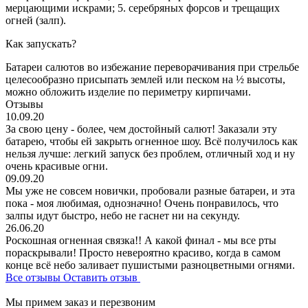
мерцающими искрами; 5. серебряных форсов и трещащих
огней (залп).
Как запускать?
Батареи салютов во избежание переворачивания при стрельбе
целесообразно присыпать землей или песком на ½ высоты,
можно обложить изделие по периметру кирпичами.
Отзывы
10.09.20
За свою цену - более, чем достойный салют! Заказали эту
батарею, чтобы ей закрыть огненное шоу. Всё получилось как
нельзя лучше: легкий запуск без проблем, отличный ход и ну
очень красивые огни.
09.09.20
Мы уже не совсем новички, пробовали разные батареи, и эта
пока - моя любимая, однозначно! Очень понравилось, что
залпы идут быстро, небо не гаснет ни на секунду.
26.06.20
Роскошная огненная связка!! А какой финал - мы все рты
пораскрывали! Просто невероятно красиво, когда в самом
конце всё небо заливает пушистыми разноцветными огнями.
Все отзывы
Оставить отзыв
Мы примем заказ и перезвоним