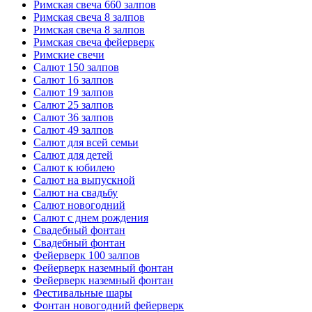
Римская свеча 660 залпов
Римская свеча 8 залпов
Римская свеча 8 залпов
Римская свеча фейерверк
Римские свечи
Салют 150 залпов
Салют 16 залпов
Салют 19 залпов
Салют 25 залпов
Салют 36 залпов
Салют 49 залпов
Салют для всей семьи
Салют для детей
Салют к юбилею
Салют на выпускной
Салют на свадьбу
Салют новогодний
Салют с днем рождения
Свадебный фонтан
Свадебный фонтан
Фейерверк 100 залпов
Фейерверк наземный фонтан
Фейерверк наземный фонтан
Фестивальные шары
Фонтан новогодний фейерверк