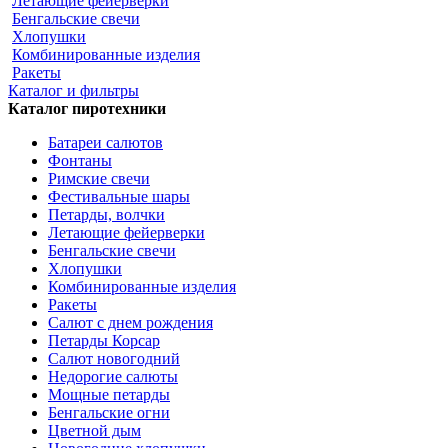
Летающие фейерверки
Бенгальские свечи
Хлопушки
Комбинированные изделия
Ракеты
Каталог и фильтры
Каталог пиротехники
Батареи салютов
Фонтаны
Римские свечи
Фестивальные шары
Петарды, волчки
Летающие фейерверки
Бенгальские свечи
Хлопушки
Комбинированные изделия
Ракеты
Салют с днем рождения
Петарды Корсар
Салют новогодний
Недорогие салюты
Мощные петарды
Бенгальские огни
Цветной дым