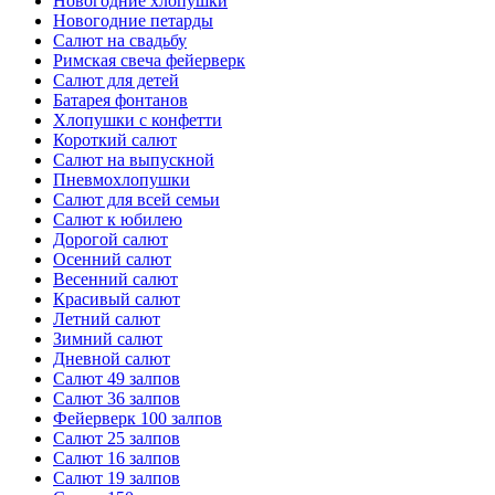
Новогодние хлопушки
Новогодние петарды
Салют на свадьбу
Римская свеча фейерверк
Салют для детей
Батарея фонтанов
Хлопушки с конфетти
Короткий салют
Салют на выпускной
Пневмохлопушки
Салют для всей семьи
Салют к юбилею
Дорогой салют
Осенний салют
Весенний салют
Красивый салют
Летний салют
Зимний салют
Дневной салют
Салют 49 залпов
Салют 36 залпов
Фейерверк 100 залпов
Салют 25 залпов
Салют 16 залпов
Салют 19 залпов