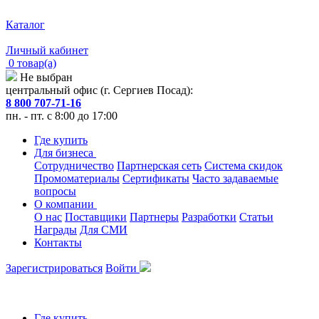
Каталог
Личный кабинет
0 товар(а)
Не выбран
центральный офис (г. Сергиев Посад):
8 800 707-71-16
пн. - пт. с 8:00 до 17:00
Где купить
Для бизнеса
Сотрудничество
Партнерская сеть
Система скидок
Промоматериалы
Сертификаты
Часто задаваемые
вопросы
О компании
О нас
Поставщики
Партнеры
Разработки
Статьи
Награды
Для СМИ
Контакты
Зарегистрироваться
Войти
Где купить