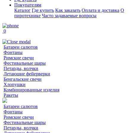
Покупателям
Каталог
Где купить
Как заказать
Оплата и доставка
О
пиротехнике
Часто задаваемые вопросы
0
Батареи салютов
Фонтаны
Римские свечи
Фестивальные шары
Петарды, волчки
Летающие фейерверки
Бенгальские свечи
Хлопушки
Комбинированные изделия
Ракеты
Батареи салютов
Фонтаны
Римские свечи
Фестивальные шары
Петарды, волчки