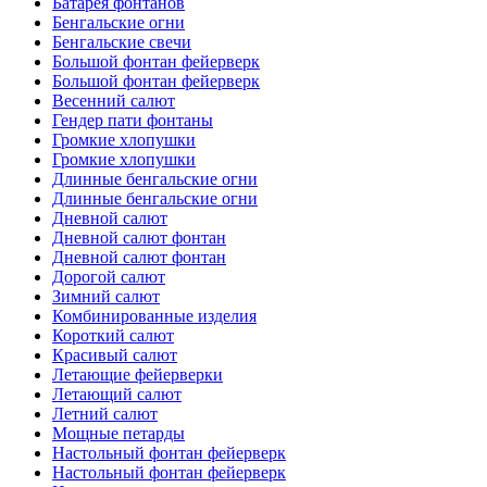
Батарея фонтанов
Бенгальские огни
Бенгальские свечи
Большой фонтан фейерверк
Большой фонтан фейерверк
Весенний салют
Гендер пати фонтаны
Громкие хлопушки
Громкие хлопушки
Длинные бенгальские огни
Длинные бенгальские огни
Дневной салют
Дневной салют фонтан
Дневной салют фонтан
Дорогой салют
Зимний салют
Комбинированные изделия
Короткий салют
Красивый салют
Летающие фейерверки
Летающий салют
Летний салют
Мощные петарды
Настольный фонтан фейерверк
Настольный фонтан фейерверк