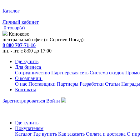
Каталог
Личный кабинет
0 товар(а)
Коноково
центральный офис (г. Сергиев Посад):
8 800 707-71-16
пн. - пт. с 8:00 до 17:00
Где купить
Для бизнеса
Сотрудничество
Партнерская сеть
Система скидок
Промо
О компании
О нас
Поставщики
Партнеры
Разработки
Статьи
Награды
Контакты
Зарегистрироваться
Войти
Где купить
Покупателям
Каталог
Где купить
Как заказать
Оплата и доставка
О пир