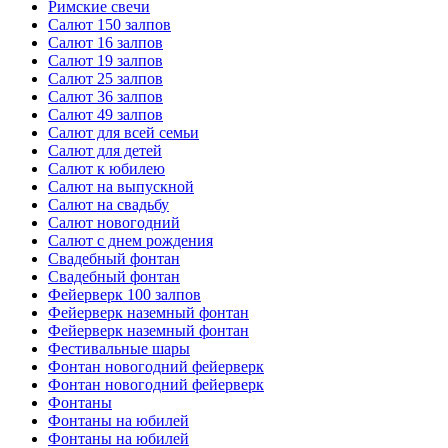
Римские свечи
Салют 150 залпов
Салют 16 залпов
Салют 19 залпов
Салют 25 залпов
Салют 36 залпов
Салют 49 залпов
Салют для всей семьи
Салют для детей
Салют к юбилею
Салют на выпускной
Салют на свадьбу
Салют новогодний
Салют с днем рождения
Свадебный фонтан
Свадебный фонтан
Фейерверк 100 залпов
Фейерверк наземный фонтан
Фейерверк наземный фонтан
Фестивальные шары
Фонтан новогодний фейерверк
Фонтан новогодний фейерверк
Фонтаны
Фонтаны на юбилей
Фонтаны на юбилей