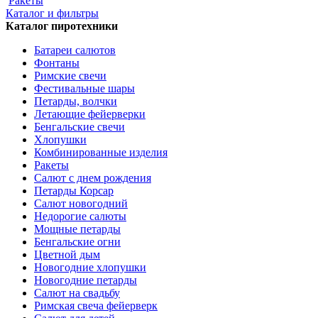
Ракеты
Каталог и фильтры
Каталог пиротехники
Батареи салютов
Фонтаны
Римские свечи
Фестивальные шары
Петарды, волчки
Летающие фейерверки
Бенгальские свечи
Хлопушки
Комбинированные изделия
Ракеты
Салют с днем рождения
Петарды Корсар
Салют новогодний
Недорогие салюты
Мощные петарды
Бенгальские огни
Цветной дым
Новогодние хлопушки
Новогодние петарды
Салют на свадьбу
Римская свеча фейерверк