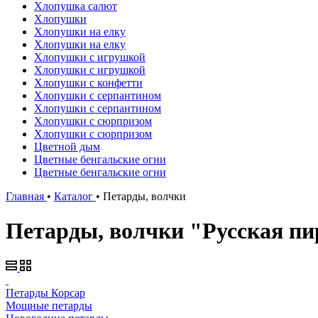
Хлопушка салют
Хлопушки
Хлопушки на елку
Хлопушки на елку
Хлопушки с игрушкой
Хлопушки с игрушкой
Хлопушки с конфетти
Хлопушки с серпантином
Хлопушки с серпантином
Хлопушки с сюрпризом
Хлопушки с сюрпризом
Цветной дым
Цветные бенгальские огни
Цветные бенгальские огни
Главная
•
Каталог
•
Петарды, волчки
Петарды, волчки "Русская пи
Петарды Корсар
Мощные петарды