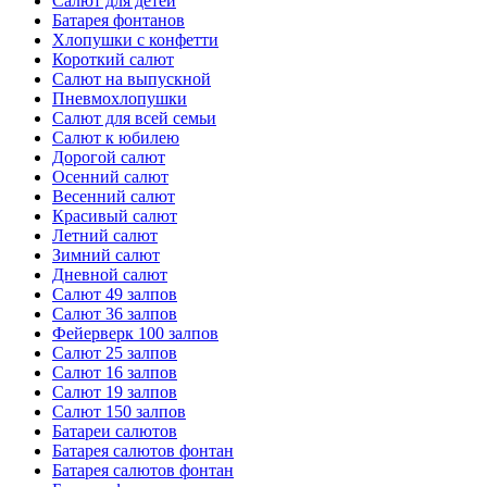
Салют для детей
Батарея фонтанов
Хлопушки с конфетти
Короткий салют
Салют на выпускной
Пневмохлопушки
Салют для всей семьи
Салют к юбилею
Дорогой салют
Осенний салют
Весенний салют
Красивый салют
Летний салют
Зимний салют
Дневной салют
Салют 49 залпов
Салют 36 залпов
Фейерверк 100 залпов
Салют 25 залпов
Салют 16 залпов
Салют 19 залпов
Салют 150 залпов
Батареи салютов
Батарея салютов фонтан
Батарея салютов фонтан