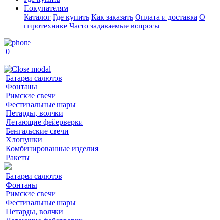
Покупателям
Каталог
Где купить
Как заказать
Оплата и доставка
О
пиротехнике
Часто задаваемые вопросы
0
Батареи салютов
Фонтаны
Римские свечи
Фестивальные шары
Петарды, волчки
Летающие фейерверки
Бенгальские свечи
Хлопушки
Комбинированные изделия
Ракеты
Батареи салютов
Фонтаны
Римские свечи
Фестивальные шары
Петарды, волчки