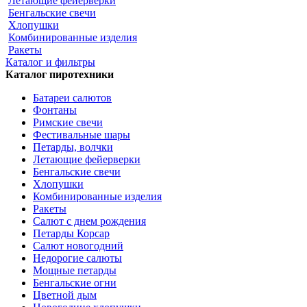
Летающие фейерверки
Бенгальские свечи
Хлопушки
Комбинированные изделия
Ракеты
Каталог и фильтры
Каталог пиротехники
Батареи салютов
Фонтаны
Римские свечи
Фестивальные шары
Петарды, волчки
Летающие фейерверки
Бенгальские свечи
Хлопушки
Комбинированные изделия
Ракеты
Салют с днем рождения
Петарды Корсар
Салют новогодний
Недорогие салюты
Мощные петарды
Бенгальские огни
Цветной дым