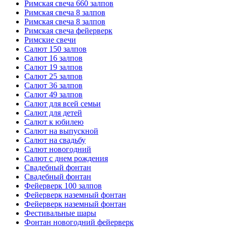
Римская свеча 660 залпов
Римская свеча 8 залпов
Римская свеча 8 залпов
Римская свеча фейерверк
Римские свечи
Салют 150 залпов
Салют 16 залпов
Салют 19 залпов
Салют 25 залпов
Салют 36 залпов
Салют 49 залпов
Салют для всей семьи
Салют для детей
Салют к юбилею
Салют на выпускной
Салют на свадьбу
Салют новогодний
Салют с днем рождения
Свадебный фонтан
Свадебный фонтан
Фейерверк 100 залпов
Фейерверк наземный фонтан
Фейерверк наземный фонтан
Фестивальные шары
Фонтан новогодний фейерверк