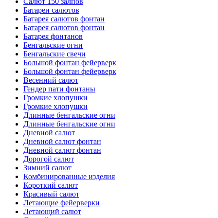
Салют 150 залпов
Батареи салютов
Батарея салютов фонтан
Батарея салютов фонтан
Батарея фонтанов
Бенгальские огни
Бенгальские свечи
Большой фонтан фейерверк
Большой фонтан фейерверк
Весенний салют
Гендер пати фонтаны
Громкие хлопушки
Громкие хлопушки
Длинные бенгальские огни
Длинные бенгальские огни
Дневной салют
Дневной салют фонтан
Дневной салют фонтан
Дорогой салют
Зимний салют
Комбинированные изделия
Короткий салют
Красивый салют
Летающие фейерверки
Летающий салют