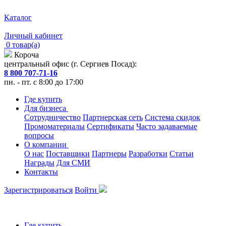
Каталог
Личный кабинет
0 товар(а)
Короча
центральный офис (г. Сергиев Посад):
8 800 707-71-16
пн. - пт. с 8:00 до 17:00
Где купить
Для бизнеса
Сотрудничество
Партнерская сеть
Система скидок
Промоматериалы
Сертификаты
Часто задаваемые
вопросы
О компании
О нас
Поставщики
Партнеры
Разработки
Статьи
Награды
Для СМИ
Контакты
Зарегистрироваться
Войти
Где купить