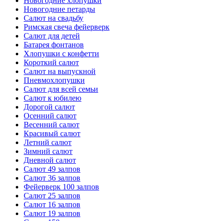
Новогодние хлопушки
Новогодние петарды
Салют на свадьбу
Римская свеча фейерверк
Салют для детей
Батарея фонтанов
Хлопушки с конфетти
Короткий салют
Салют на выпускной
Пневмохлопушки
Салют для всей семьи
Салют к юбилею
Дорогой салют
Осенний салют
Весенний салют
Красивый салют
Летний салют
Зимний салют
Дневной салют
Салют 49 залпов
Салют 36 залпов
Фейерверк 100 залпов
Салют 25 залпов
Салют 16 залпов
Салют 19 залпов