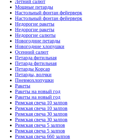
Летний салют
Мощные петарды
Настольный фонтан фейерверк
Настольный фонтан фейерверк
Недорогие ракеты
Недорогие ракеты
Недорогие салюты
Новогодние петарды
Новогодние хлопушки
Осенний салют
Петарда фитильная
Петарда фитильная
Петарды Корсар
Петарды, волчки
Пневмохлопушки
Ракеты
Ракеты на новый год
Ракеты на новый год
Римская свеча 10 залпов
Римская свеча 10 залпов
Римская свеча 30 залпов
Римская свеча 30 залпов
Римская свеча 5 залпов
Римская свеча 5 залпов
Римская свеча 660 залпов