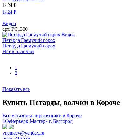
1424
₽
1424
₽
Видео
арт. РС1300
Видео
Петарда Гремучий горох
Петарда Гремучий горох
Нет в наличии
1
2
Показать все
Купить Петарды, волчки в Короче
Все магазины пиротехники в Короче
«Фейерверк-Мастер» г. Белгород
vnemcev@yandex.ru
www.31fm.ru