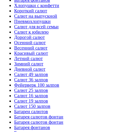
Батарея фонтанов
Хлопушки с конфетти
Короткий салют
Салют на выпускной
Пневмохлопушки
Салют для всей семьи
Салют к юбилею
Дорогой салют
Осенний салют
Весенний салют
Красивый салют
Летний салют
Зимний салют
Дневной салют
Салют 49 залпов
Салют 36 залпов
Фейерверк 100 залпов
Салют 25 залпов
Салют 16 залпов
Салют 19 залпов
Салют 150 залпов
Батареи салютов
Батарея салютов фонтан
Батарея салютов фонтан
Батарея фонтанов