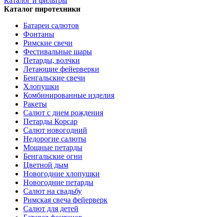
Каталог и фильтры
Каталог пиротехники
Батареи салютов
Фонтаны
Римские свечи
Фестивальные шары
Петарды, волчки
Летающие фейерверки
Бенгальские свечи
Хлопушки
Комбинированные изделия
Ракеты
Салют с днем рождения
Петарды Корсар
Салют новогодний
Недорогие салюты
Мощные петарды
Бенгальские огни
Цветной дым
Новогодние хлопушки
Новогодние петарды
Салют на свадьбу
Римская свеча фейерверк
Салют для детей