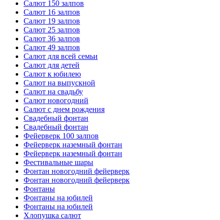
Салют 150 залпов
Салют 16 залпов
Салют 19 залпов
Салют 25 залпов
Салют 36 залпов
Салют 49 залпов
Салют для всей семьи
Салют для детей
Салют к юбилею
Салют на выпускной
Салют на свадьбу
Салют новогодний
Салют с днем рождения
Свадебный фонтан
Свадебный фонтан
Фейерверк 100 залпов
Фейерверк наземный фонтан
Фейерверк наземный фонтан
Фестивальные шары
Фонтан новогодний фейерверк
Фонтан новогодний фейерверк
Фонтаны
Фонтаны на юбилей
Фонтаны на юбилей
Хлопушка салют