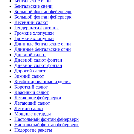
Бенгальские огни
Бенгальские свечи
Большой фонтан фейерверк
Большой фонтан фейерверк
Весенний салют
Гендер пати фонтаны
Громкие хлопушки
Громкие хлопушки
Длинные бенгальские огни
Длинные бенгальские огни
Дневной салют
Дневной салют фонтан
Дневной салют фонтан
Дорогой салют
Зимний салют
Комбинированные изделия
Короткий салют
Красивый салют
Летающие фейерверки
Летающий салют
Летний салют
Мощные петарды
Настольный фонтан фейерверк
Настольный фонтан фейерверк
Недорогие ракеты