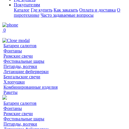
Покупателям
Каталог
Где купить
Как заказать
Оплата и доставка
О
пиротехнике
Часто задаваемые вопросы
0
Батареи салютов
Фонтаны
Римские свечи
Фестивальные шары
Петарды, волчки
Летающие фейерверки
Бенгальские свечи
Хлопушки
Комбинированные изделия
Ракеты
Батареи салютов
Фонтаны
Римские свечи
Фестивальные шары
Петарды, волчки