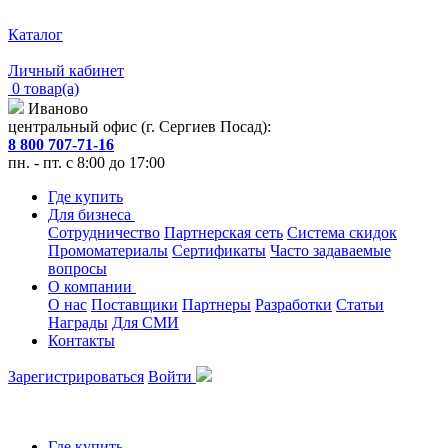
Каталог
Личный кабинет
0 товар(а)
Иваново
центральный офис (г. Сергиев Посад):
8 800 707-71-16
пн. - пт. с 8:00 до 17:00
Где купить
Для бизнеса
Сотрудничество
Партнерская сеть
Система скидок
Промоматериалы
Сертификаты
Часто задаваемые
вопросы
О компании
О нас
Поставщики
Партнеры
Разработки
Статьи
Награды
Для СМИ
Контакты
Зарегистрироваться
Войти
Где купить