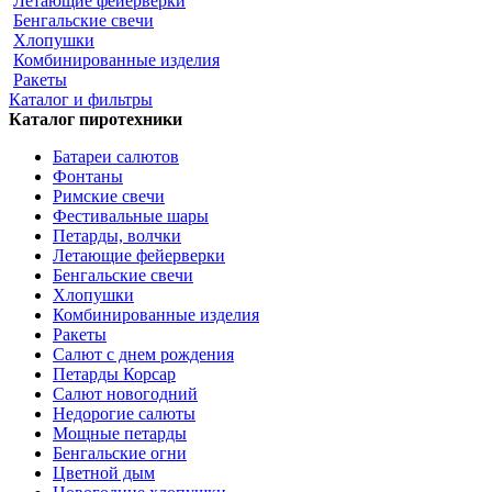
Летающие фейерверки
Бенгальские свечи
Хлопушки
Комбинированные изделия
Ракеты
Каталог и фильтры
Каталог пиротехники
Батареи салютов
Фонтаны
Римские свечи
Фестивальные шары
Петарды, волчки
Летающие фейерверки
Бенгальские свечи
Хлопушки
Комбинированные изделия
Ракеты
Салют с днем рождения
Петарды Корсар
Салют новогодний
Недорогие салюты
Мощные петарды
Бенгальские огни
Цветной дым