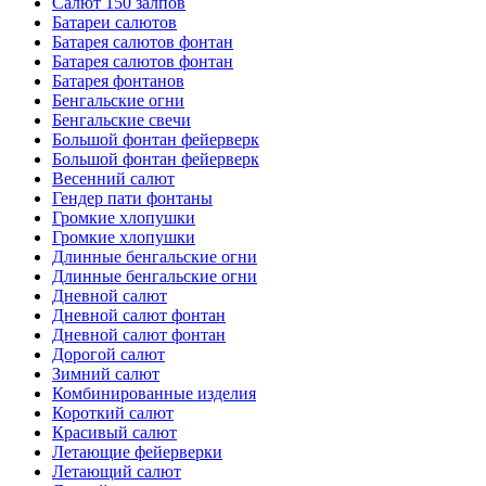
Салют 150 залпов
Батареи салютов
Батарея салютов фонтан
Батарея салютов фонтан
Батарея фонтанов
Бенгальские огни
Бенгальские свечи
Большой фонтан фейерверк
Большой фонтан фейерверк
Весенний салют
Гендер пати фонтаны
Громкие хлопушки
Громкие хлопушки
Длинные бенгальские огни
Длинные бенгальские огни
Дневной салют
Дневной салют фонтан
Дневной салют фонтан
Дорогой салют
Зимний салют
Комбинированные изделия
Короткий салют
Красивый салют
Летающие фейерверки
Летающий салют