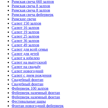
Римская свеча 660 залпов
Римская свеча 8 залпов
Римская свеча 8 залпов
Римская свеча фейерверк
Римские свечи
Салют 150 залпов
Салют 16 залпов
Салют 19 залпов
Салют 25 залпов
Салют 36 залпов
Салют 49 залпов
Салют для всей семьи
Салют для детей
Салют к юбилею
Салют на выпускной
Салют на свадьбу
Салют новогодний
Салют с днем рождения
Свадебный фонтан
Свадебный фонтан
Фейерверк 100 залпов
Фейерверк наземный фонтан
Фейерверк наземный фонтан
Фестивальные шары
Фонтан новогодний фейерверк