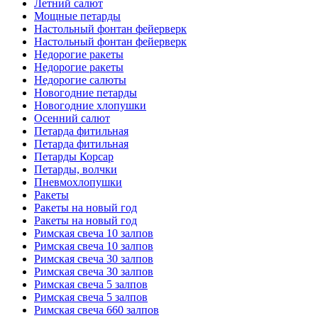
Летний салют
Мощные петарды
Настольный фонтан фейерверк
Настольный фонтан фейерверк
Недорогие ракеты
Недорогие ракеты
Недорогие салюты
Новогодние петарды
Новогодние хлопушки
Осенний салют
Петарда фитильная
Петарда фитильная
Петарды Корсар
Петарды, волчки
Пневмохлопушки
Ракеты
Ракеты на новый год
Ракеты на новый год
Римская свеча 10 залпов
Римская свеча 10 залпов
Римская свеча 30 залпов
Римская свеча 30 залпов
Римская свеча 5 залпов
Римская свеча 5 залпов
Римская свеча 660 залпов