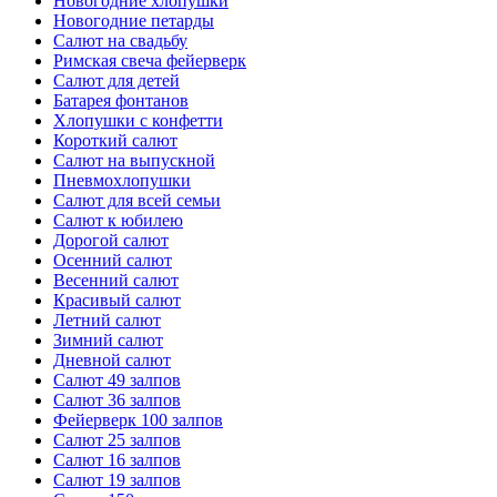
Новогодние хлопушки
Новогодние петарды
Салют на свадьбу
Римская свеча фейерверк
Салют для детей
Батарея фонтанов
Хлопушки с конфетти
Короткий салют
Салют на выпускной
Пневмохлопушки
Салют для всей семьи
Салют к юбилею
Дорогой салют
Осенний салют
Весенний салют
Красивый салют
Летний салют
Зимний салют
Дневной салют
Салют 49 залпов
Салют 36 залпов
Фейерверк 100 залпов
Салют 25 залпов
Салют 16 залпов
Салют 19 залпов