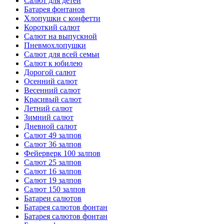
Салют для детей
Батарея фонтанов
Хлопушки с конфетти
Короткий салют
Салют на выпускной
Пневмохлопушки
Салют для всей семьи
Салют к юбилею
Дорогой салют
Осенний салют
Весенний салют
Красивый салют
Летний салют
Зимний салют
Дневной салют
Салют 49 залпов
Салют 36 залпов
Фейерверк 100 залпов
Салют 25 залпов
Салют 16 залпов
Салют 19 залпов
Салют 150 залпов
Батареи салютов
Батарея салютов фонтан
Батарея салютов фонтан