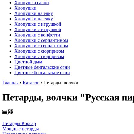
Хлопушка салют
Хлопушки
Хлопушки на елку
Хлопушки на елку
Хлопушки с игрушкой
Хлопушки с игрушкой
Хлопушки с конфетти
Хлопушки с серпантином
Хлопушки с серпантином
Хлопушки с сюрпризом
Хлопушки с сюрпризом
Цветной дым
Цветные бенгальские огни
Цветные бенгальские огни
Главная
•
Каталог
•
Петарды, волчки
Петарды, волчки "Русская пи
Петарды Корсар
Мощные петарды