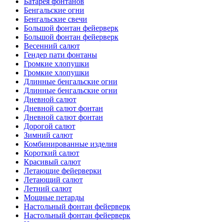
Батарея фонтанов
Бенгальские огни
Бенгальские свечи
Большой фонтан фейерверк
Большой фонтан фейерверк
Весенний салют
Гендер пати фонтаны
Громкие хлопушки
Громкие хлопушки
Длинные бенгальские огни
Длинные бенгальские огни
Дневной салют
Дневной салют фонтан
Дневной салют фонтан
Дорогой салют
Зимний салют
Комбинированные изделия
Короткий салют
Красивый салют
Летающие фейерверки
Летающий салют
Летний салют
Мощные петарды
Настольный фонтан фейерверк
Настольный фонтан фейерверк