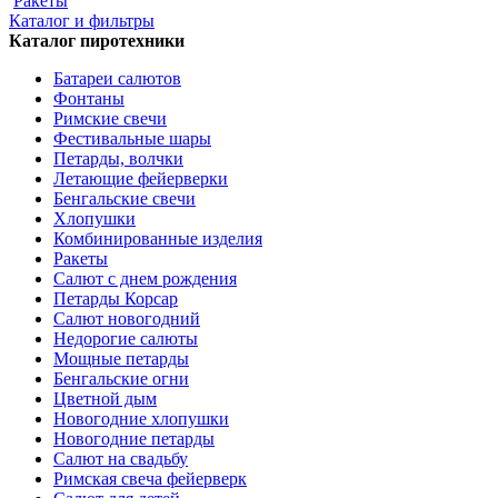
Ракеты
Каталог и фильтры
Каталог пиротехники
Батареи салютов
Фонтаны
Римские свечи
Фестивальные шары
Петарды, волчки
Летающие фейерверки
Бенгальские свечи
Хлопушки
Комбинированные изделия
Ракеты
Салют с днем рождения
Петарды Корсар
Салют новогодний
Недорогие салюты
Мощные петарды
Бенгальские огни
Цветной дым
Новогодние хлопушки
Новогодние петарды
Салют на свадьбу
Римская свеча фейерверк