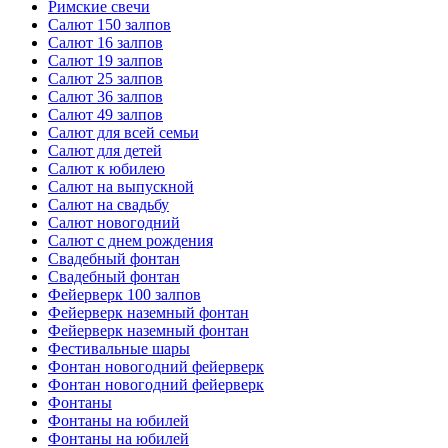
Римские свечи
Салют 150 залпов
Салют 16 залпов
Салют 19 залпов
Салют 25 залпов
Салют 36 залпов
Салют 49 залпов
Салют для всей семьи
Салют для детей
Салют к юбилею
Салют на выпускной
Салют на свадьбу
Салют новогодний
Салют с днем рождения
Свадебный фонтан
Свадебный фонтан
Фейерверк 100 залпов
Фейерверк наземный фонтан
Фейерверк наземный фонтан
Фестивальные шары
Фонтан новогодний фейерверк
Фонтан новогодний фейерверк
Фонтаны
Фонтаны на юбилей
Фонтаны на юбилей