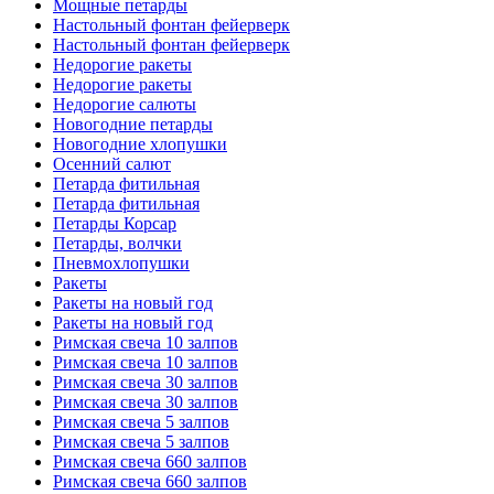
Мощные петарды
Настольный фонтан фейерверк
Настольный фонтан фейерверк
Недорогие ракеты
Недорогие ракеты
Недорогие салюты
Новогодние петарды
Новогодние хлопушки
Осенний салют
Петарда фитильная
Петарда фитильная
Петарды Корсар
Петарды, волчки
Пневмохлопушки
Ракеты
Ракеты на новый год
Ракеты на новый год
Римская свеча 10 залпов
Римская свеча 10 залпов
Римская свеча 30 залпов
Римская свеча 30 залпов
Римская свеча 5 залпов
Римская свеча 5 залпов
Римская свеча 660 залпов
Римская свеча 660 залпов