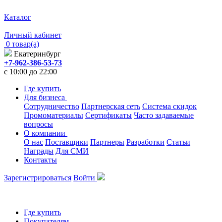
Каталог
Личный кабинет
0 товар(а)
Екатеринбург
+7-962-386-53-73
с 10:00 до 22:00
Где купить
Для бизнеса
Сотрудничество
Партнерская сеть
Система скидок
Промоматериалы
Сертификаты
Часто задаваемые
вопросы
О компании
О нас
Поставщики
Партнеры
Разработки
Статьи
Награды
Для СМИ
Контакты
Зарегистрироваться
Войти
Где купить
Покупателям