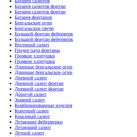
Батареи салютов
Батарея салютов фонтан
Батарея салютов фонтан
Батарея фонтанов
Бенгальские огни
Бенгальские свечи
Большой фонтан фейерверк
Большой фонтан фейерверк
Весенний салют
Гендер пати фонтаны
Громкие хлопушки
Громкие хлопушки
Длинные бенгальские огни
Длинные бенгальские огни
Дневной салют
Дневной салют фонтан
Дневной салют фонтан
Дорогой салют
Зимний салют
Комбинированные изделия
Короткий салют
Красивый салют
Летающие фейерверки
Летающий салют
Летний салют