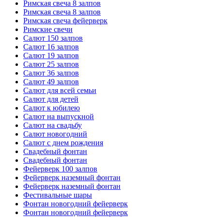
Римская свеча 8 залпов
Римская свеча 8 залпов
Римская свеча фейерверк
Римские свечи
Салют 150 залпов
Салют 16 залпов
Салют 19 залпов
Салют 25 залпов
Салют 36 залпов
Салют 49 залпов
Салют для всей семьи
Салют для детей
Салют к юбилею
Салют на выпускной
Салют на свадьбу
Салют новогодний
Салют с днем рождения
Свадебный фонтан
Свадебный фонтан
Фейерверк 100 залпов
Фейерверк наземный фонтан
Фейерверк наземный фонтан
Фестивальные шары
Фонтан новогодний фейерверк
Фонтан новогодний фейерверк