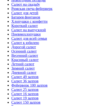
Новогодние петарды
Салют на свадьбу
Римская свеча фейерверк
Салют для детей
Батарея фонтанов
Хлопушки с конфетти
Короткий салют
Салют на выпускной
Пневмохлопушки
Салют для всей семьи
Салют к юбилею
Дорогой салют
Осенний салют
Весенний салют
Красивый салют
Летний салют
Зимний салют
Дневной салют
Салют 49 залпов
Салют 36 залпов
Фейерверк 100 залпов
Салют 25 залпов
Салют 16 залпов
Салют 19 залпов
Салют 150 залпов