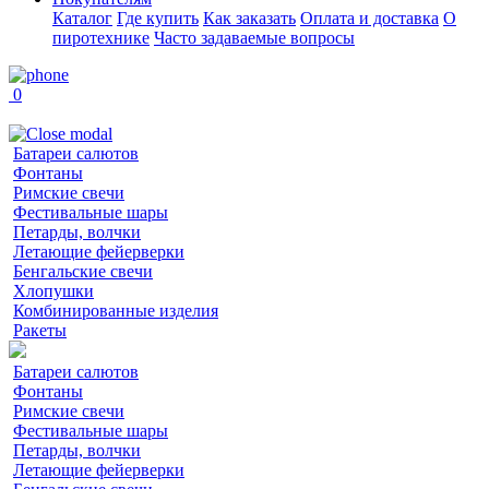
Каталог
Где купить
Как заказать
Оплата и доставка
О
пиротехнике
Часто задаваемые вопросы
0
Батареи салютов
Фонтаны
Римские свечи
Фестивальные шары
Петарды, волчки
Летающие фейерверки
Бенгальские свечи
Хлопушки
Комбинированные изделия
Ракеты
Батареи салютов
Фонтаны
Римские свечи
Фестивальные шары
Петарды, волчки
Летающие фейерверки