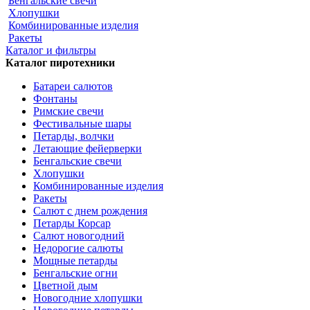
Бенгальские свечи
Хлопушки
Комбинированные изделия
Ракеты
Каталог и фильтры
Каталог пиротехники
Батареи салютов
Фонтаны
Римские свечи
Фестивальные шары
Петарды, волчки
Летающие фейерверки
Бенгальские свечи
Хлопушки
Комбинированные изделия
Ракеты
Салют с днем рождения
Петарды Корсар
Салют новогодний
Недорогие салюты
Мощные петарды
Бенгальские огни
Цветной дым
Новогодние хлопушки