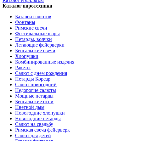
Каталог и фильтры
Каталог пиротехники
Батареи салютов
Фонтаны
Римские свечи
Фестивальные шары
Петарды, волчки
Летающие фейерверки
Бенгальские свечи
Хлопушки
Комбинированные изделия
Ракеты
Салют с днем рождения
Петарды Корсар
Салют новогодний
Недорогие салюты
Мощные петарды
Бенгальские огни
Цветной дым
Новогодние хлопушки
Новогодние петарды
Салют на свадьбу
Римская свеча фейерверк
Салют для детей