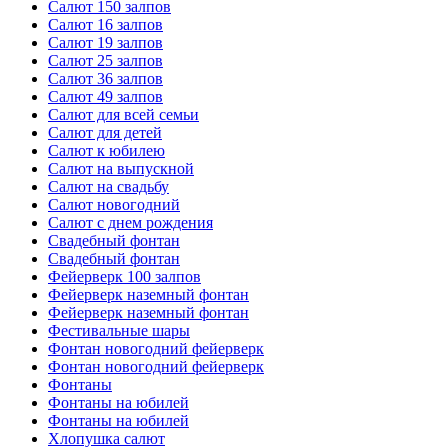
Салют 150 залпов
Салют 16 залпов
Салют 19 залпов
Салют 25 залпов
Салют 36 залпов
Салют 49 залпов
Салют для всей семьи
Салют для детей
Салют к юбилею
Салют на выпускной
Салют на свадьбу
Салют новогодний
Салют с днем рождения
Свадебный фонтан
Свадебный фонтан
Фейерверк 100 залпов
Фейерверк наземный фонтан
Фейерверк наземный фонтан
Фестивальные шары
Фонтан новогодний фейерверк
Фонтан новогодний фейерверк
Фонтаны
Фонтаны на юбилей
Фонтаны на юбилей
Хлопушка салют