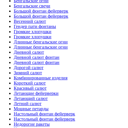
Бенгальские огни
Бенгальские свечи
Большой фонтан фейерверк
Большой фонтан фейерверк
Весенний салют
Гендер пати фонтаны
Громкие хлопушки
Громкие хлопушки
Длинные бенгальские огни
Длинные бенгальские огни
Дневной салют
Дневной салют фонтан
Дневной салют фонтан
Дорогой салют
Зимний салют
Комбинированные изделия
Короткий салют
Красивый салют
Летающие фейерверки
Летающий салют
Летний салют
Мощные петарды
Настольный фонтан фейерверк
Настольный фонтан фейерверк
Недорогие ракеты