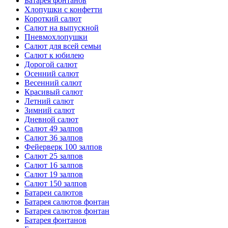
Батарея фонтанов
Хлопушки с конфетти
Короткий салют
Салют на выпускной
Пневмохлопушки
Салют для всей семьи
Салют к юбилею
Дорогой салют
Осенний салют
Весенний салют
Красивый салют
Летний салют
Зимний салют
Дневной салют
Салют 49 залпов
Салют 36 залпов
Фейерверк 100 залпов
Салют 25 залпов
Салют 16 залпов
Салют 19 залпов
Салют 150 залпов
Батареи салютов
Батарея салютов фонтан
Батарея салютов фонтан
Батарея фонтанов