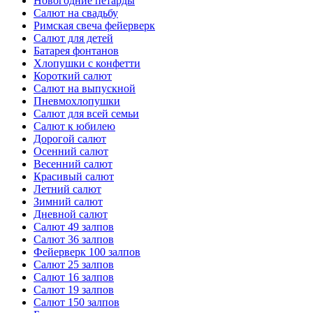
Новогодние петарды
Салют на свадьбу
Римская свеча фейерверк
Салют для детей
Батарея фонтанов
Хлопушки с конфетти
Короткий салют
Салют на выпускной
Пневмохлопушки
Салют для всей семьи
Салют к юбилею
Дорогой салют
Осенний салют
Весенний салют
Красивый салют
Летний салют
Зимний салют
Дневной салют
Салют 49 залпов
Салют 36 залпов
Фейерверк 100 залпов
Салют 25 залпов
Салют 16 залпов
Салют 19 залпов
Салют 150 залпов