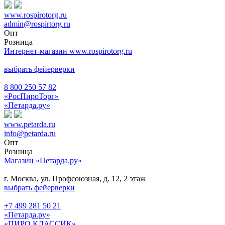
www.rospirotorg.ru
admin@rospirtorg.ru
Опт
Розница
Интернет-магазин www.rospirotorg.ru
выбрать фейерверки
8 800 250 57 82
«РосПироТорг»
«Петарда.ру»
www.petarda.ru
info@petarda.ru
Опт
Розница
Магазин «Петарда.ру»
г. Москва, ул. Профсоюзная, д. 12, 2 этаж
выбрать фейерверки
+7 499 281 50 21
«Петарда.ру»
«ПИРО КЛАССИК»