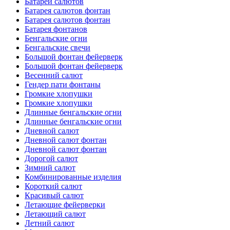
Батареи салютов
Батарея салютов фонтан
Батарея салютов фонтан
Батарея фонтанов
Бенгальские огни
Бенгальские свечи
Большой фонтан фейерверк
Большой фонтан фейерверк
Весенний салют
Гендер пати фонтаны
Громкие хлопушки
Громкие хлопушки
Длинные бенгальские огни
Длинные бенгальские огни
Дневной салют
Дневной салют фонтан
Дневной салют фонтан
Дорогой салют
Зимний салют
Комбинированные изделия
Короткий салют
Красивый салют
Летающие фейерверки
Летающий салют
Летний салют