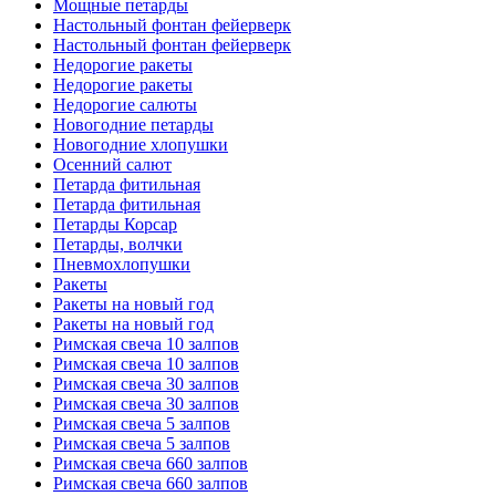
Мощные петарды
Настольный фонтан фейерверк
Настольный фонтан фейерверк
Недорогие ракеты
Недорогие ракеты
Недорогие салюты
Новогодние петарды
Новогодние хлопушки
Осенний салют
Петарда фитильная
Петарда фитильная
Петарды Корсар
Петарды, волчки
Пневмохлопушки
Ракеты
Ракеты на новый год
Ракеты на новый год
Римская свеча 10 залпов
Римская свеча 10 залпов
Римская свеча 30 залпов
Римская свеча 30 залпов
Римская свеча 5 залпов
Римская свеча 5 залпов
Римская свеча 660 залпов
Римская свеча 660 залпов