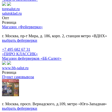
torgsalut.ru
salutsklad.ru
Опт
Розница
Магазин «Фейерверки»
г. Москва, пр-т Мира, д. 186, корп. 2, станция метро «ВДНХ»
выбрать фейерверки
+7 495 682 67 31
«ПИРО КЛАССИК»
Магазин фейерверков «ББ-Салют»
www.bb-salut.ru
Розница
Пункт самовывоза
г. Москва, просп. Вернадского, д.109, метро «Юго-Западная»
выбрать фейерверки