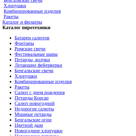
Бенгальские свечи
Хлопушки
Комбинированные изделия
Ракеты
Каталог и фильтры
Каталог пиротехники
Батареи салютов
Фонтаны
Римские свечи
Фестивальные шары
Петарды, волчки
Летающие фейерверки
Бенгальские свечи
Хлопушки
Комбинированные изделия
Ракеты
Салют с днем рождения
Петарды Корсар
Салют новогодний
Недорогие салюты
Мощные петарды
Бенгальские огни
Цветной дым
Новогодние хлопушки