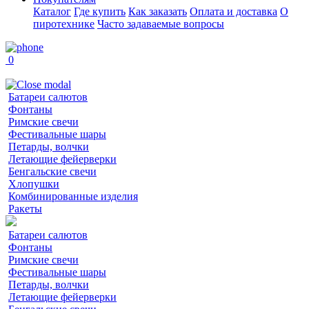
Каталог
Где купить
Как заказать
Оплата и доставка
О
пиротехнике
Часто задаваемые вопросы
0
Батареи салютов
Фонтаны
Римские свечи
Фестивальные шары
Петарды, волчки
Летающие фейерверки
Бенгальские свечи
Хлопушки
Комбинированные изделия
Ракеты
Батареи салютов
Фонтаны
Римские свечи
Фестивальные шары
Петарды, волчки
Летающие фейерверки