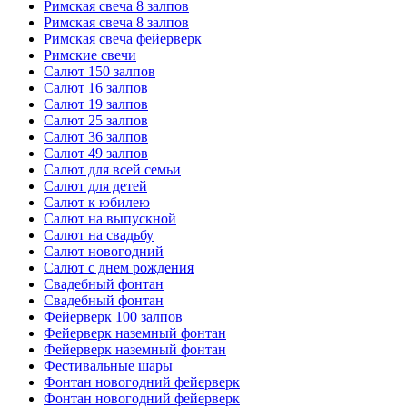
Римская свеча 8 залпов
Римская свеча 8 залпов
Римская свеча фейерверк
Римские свечи
Салют 150 залпов
Салют 16 залпов
Салют 19 залпов
Салют 25 залпов
Салют 36 залпов
Салют 49 залпов
Салют для всей семьи
Салют для детей
Салют к юбилею
Салют на выпускной
Салют на свадьбу
Салют новогодний
Салют с днем рождения
Свадебный фонтан
Свадебный фонтан
Фейерверк 100 залпов
Фейерверк наземный фонтан
Фейерверк наземный фонтан
Фестивальные шары
Фонтан новогодний фейерверк
Фонтан новогодний фейерверк