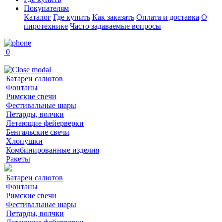
Покупателям
Каталог
Где купить
Как заказать
Оплата и доставка
О
пиротехнике
Часто задаваемые вопросы
0
Батареи салютов
Фонтаны
Римские свечи
Фестивальные шары
Петарды, волчки
Летающие фейерверки
Бенгальские свечи
Хлопушки
Комбинированные изделия
Ракеты
Батареи салютов
Фонтаны
Римские свечи
Фестивальные шары
Петарды, волчки