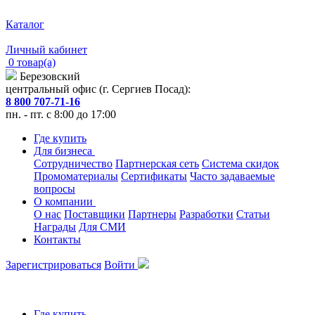
Каталог
Личный кабинет
0 товар(а)
Березовский
центральный офис (г. Сергиев Посад):
8 800 707-71-16
пн. - пт. с 8:00 до 17:00
Где купить
Для бизнеса
Сотрудничество
Партнерская сеть
Система скидок
Промоматериалы
Сертификаты
Часто задаваемые
вопросы
О компании
О нас
Поставщики
Партнеры
Разработки
Статьи
Награды
Для СМИ
Контакты
Зарегистрироваться
Войти
Где купить