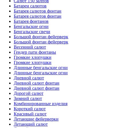
Салют 150 залпов
Батареи салютов
Батарея салютов фонтан
Батарея салютов фонтан
Батарея фонтанов
Бенгальские огни
Бенгальские свечи
Большой фонтан фейерверк
Большой фонтан фейерверк
Весенний салют
Гендер пати фонтаны
Громкие хлопушки
Громкие хлопушки
Длинные бенгальские огни
Длинные бенгальские огни
Дневной салют
Дневной салют фонтан
Дневной салют фонтан
Дорогой салют
Зимний салют
Комбинированные изделия
Короткий салют
Красивый салют
Летающие фейерверки
Летающий салют