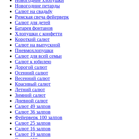
Новогодние хлопушки
Новогодние петарды
Салют на свадьбу
Римская свеча фейерверк
Салют для детей
Батарея фонтанов
Хлопушки с конфетти
Короткий салют
Салют на выпускной
Пневмохлопушки
Салют для всей семьи
Салют к юбилею
Дорогой салют
Осенний салют
Весенний салют
Красивый салют
Летний салют
Зимний салют
Дневной салют
Салют 49 залпов
Салют 36 залпов
Фейерверк 100 залпов
Салют 25 залпов
Салют 16 залпов
Салют 19 залпов