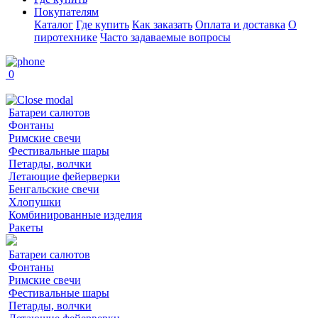
Покупателям
Каталог
Где купить
Как заказать
Оплата и доставка
О
пиротехнике
Часто задаваемые вопросы
0
Батареи салютов
Фонтаны
Римские свечи
Фестивальные шары
Петарды, волчки
Летающие фейерверки
Бенгальские свечи
Хлопушки
Комбинированные изделия
Ракеты
Батареи салютов
Фонтаны
Римские свечи
Фестивальные шары
Петарды, волчки