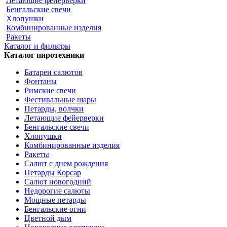
Летающие фейерверки
Бенгальские свечи
Хлопушки
Комбинированные изделия
Ракеты
Каталог и фильтры
Каталог пиротехники
Батареи салютов
Фонтаны
Римские свечи
Фестивальные шары
Петарды, волчки
Летающие фейерверки
Бенгальские свечи
Хлопушки
Комбинированные изделия
Ракеты
Салют с днем рождения
Петарды Корсар
Салют новогодний
Недорогие салюты
Мощные петарды
Бенгальские огни
Цветной дым