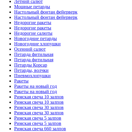
Летний салют
Мощные петарды
Настольный фонтан фейерверк
Настольный фонтан фейерверк
Недорогие ракеты
Недорогие ракеты
Недорогие салюты
Новогодние петарды
Новогодние хлопушки
Осенний салют
Петарда фитильная
Петарда фитильная
Петарды Корсар
Петарды, волчки
Пневмохлопушки
Ракеты
Ракеты на новый год
Ракеты на новый год
Римская свеча 10 залпов
Римская свеча 10 залпов
Римская свеча 30 залпов
Римская свеча 30 залпов
Римская свеча 5 залпов
Римская свеча 5 залпов
Римская свеча 660 залпов