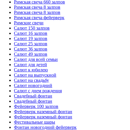
Римская свеча 660 залпов
Римская свеча 8 залпов
Римская свеча 8 залпов
Римская свеча фейерверк
Римские свечи
Салют 150 залпов
Салют 16 залпов
Салют 19 залпов
Салют 25 залпов
Салют 36 залпов
Салют 49 залпов
Салют для всей семьи
Салют для детей
Салют к юбилею
Салют на выпускной
Салют на свадьбу
Салют новогодний
Салют с днем рождения
Свадебный фонтан
Свадебный фонтан
Фейерверк 100 залпов
Фейерверк наземный фонтан
Фейерверк наземный фонтан
Фестивальные шары
Фонтан новогодний фейерверк