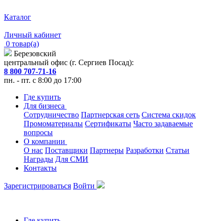
Каталог
Личный кабинет
0 товар(а)
Березовский
центральный офис (г. Сергиев Посад):
8 800 707-71-16
пн. - пт. с 8:00 до 17:00
Где купить
Для бизнеса
Сотрудничество
Партнерская сеть
Система скидок
Промоматериалы
Сертификаты
Часто задаваемые
вопросы
О компании
О нас
Поставщики
Партнеры
Разработки
Статьи
Награды
Для СМИ
Контакты
Зарегистрироваться
Войти
Где купить