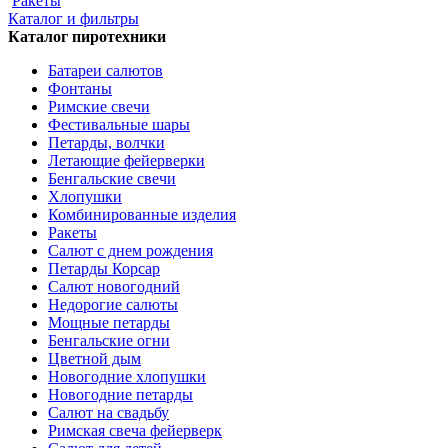
Ракеты
Каталог и фильтры
Каталог пиротехники
Батареи салютов
Фонтаны
Римские свечи
Фестивальные шары
Петарды, волчки
Летающие фейерверки
Бенгальские свечи
Хлопушки
Комбинированные изделия
Ракеты
Салют с днем рождения
Петарды Корсар
Салют новогодний
Недорогие салюты
Мощные петарды
Бенгальские огни
Цветной дым
Новогодние хлопушки
Новогодние петарды
Салют на свадьбу
Римская свеча фейерверк