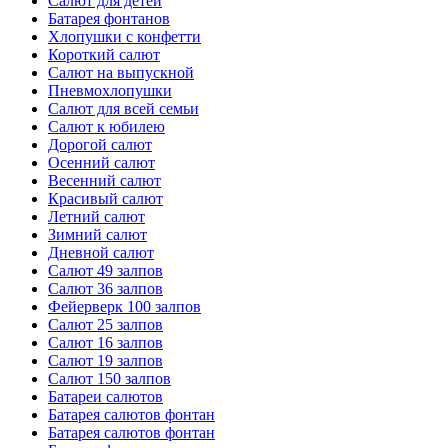
Салют для детей
Батарея фонтанов
Хлопушки с конфетти
Короткий салют
Салют на выпускной
Пневмохлопушки
Салют для всей семьи
Салют к юбилею
Дорогой салют
Осенний салют
Весенний салют
Красивый салют
Летний салют
Зимний салют
Дневной салют
Салют 49 залпов
Салют 36 залпов
Фейерверк 100 залпов
Салют 25 залпов
Салют 16 залпов
Салют 19 залпов
Салют 150 залпов
Батареи салютов
Батарея салютов фонтан
Батарея салютов фонтан