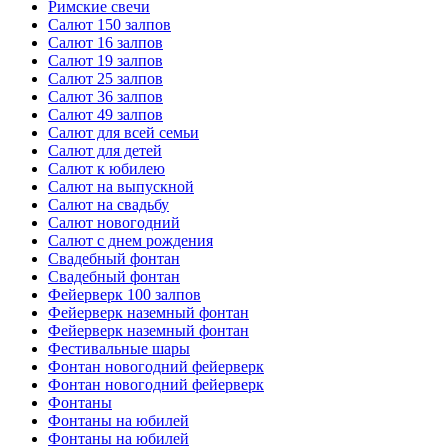
Римские свечи
Салют 150 залпов
Салют 16 залпов
Салют 19 залпов
Салют 25 залпов
Салют 36 залпов
Салют 49 залпов
Салют для всей семьи
Салют для детей
Салют к юбилею
Салют на выпускной
Салют на свадьбу
Салют новогодний
Салют с днем рождения
Свадебный фонтан
Свадебный фонтан
Фейерверк 100 залпов
Фейерверк наземный фонтан
Фейерверк наземный фонтан
Фестивальные шары
Фонтан новогодний фейерверк
Фонтан новогодний фейерверк
Фонтаны
Фонтаны на юбилей
Фонтаны на юбилей