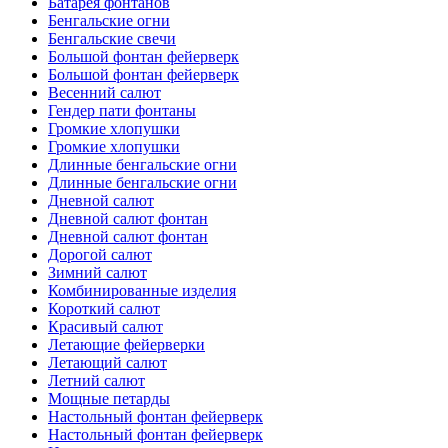
Батарея фонтанов
Бенгальские огни
Бенгальские свечи
Большой фонтан фейерверк
Большой фонтан фейерверк
Весенний салют
Гендер пати фонтаны
Громкие хлопушки
Громкие хлопушки
Длинные бенгальские огни
Длинные бенгальские огни
Дневной салют
Дневной салют фонтан
Дневной салют фонтан
Дорогой салют
Зимний салют
Комбинированные изделия
Короткий салют
Красивый салют
Летающие фейерверки
Летающий салют
Летний салют
Мощные петарды
Настольный фонтан фейерверк
Настольный фонтан фейерверк