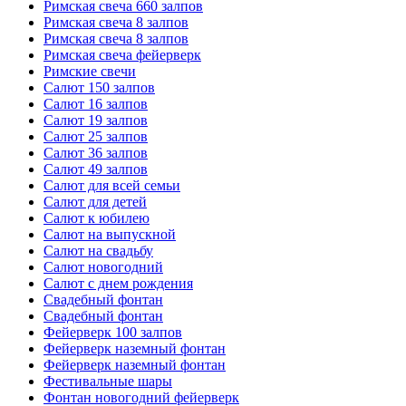
Римская свеча 660 залпов
Римская свеча 8 залпов
Римская свеча 8 залпов
Римская свеча фейерверк
Римские свечи
Салют 150 залпов
Салют 16 залпов
Салют 19 залпов
Салют 25 залпов
Салют 36 залпов
Салют 49 залпов
Салют для всей семьи
Салют для детей
Салют к юбилею
Салют на выпускной
Салют на свадьбу
Салют новогодний
Салют с днем рождения
Свадебный фонтан
Свадебный фонтан
Фейерверк 100 залпов
Фейерверк наземный фонтан
Фейерверк наземный фонтан
Фестивальные шары
Фонтан новогодний фейерверк