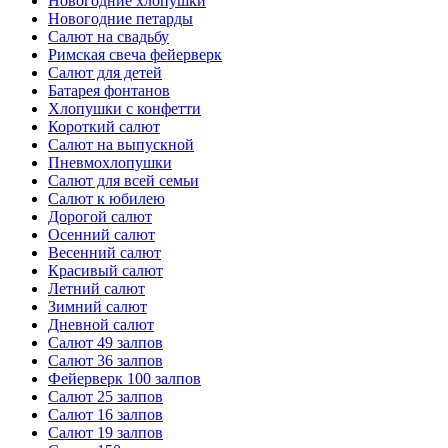
Новогодние хлопушки
Новогодние петарды
Салют на свадьбу
Римская свеча фейерверк
Салют для детей
Батарея фонтанов
Хлопушки с конфетти
Короткий салют
Салют на выпускной
Пневмохлопушки
Салют для всей семьи
Салют к юбилею
Дорогой салют
Осенний салют
Весенний салют
Красивый салют
Летний салют
Зимний салют
Дневной салют
Салют 49 залпов
Салют 36 залпов
Фейерверк 100 залпов
Салют 25 залпов
Салют 16 залпов
Салют 19 залпов