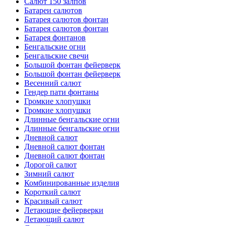
Салют 150 залпов
Батареи салютов
Батарея салютов фонтан
Батарея салютов фонтан
Батарея фонтанов
Бенгальские огни
Бенгальские свечи
Большой фонтан фейерверк
Большой фонтан фейерверк
Весенний салют
Гендер пати фонтаны
Громкие хлопушки
Громкие хлопушки
Длинные бенгальские огни
Длинные бенгальские огни
Дневной салют
Дневной салют фонтан
Дневной салют фонтан
Дорогой салют
Зимний салют
Комбинированные изделия
Короткий салют
Красивый салют
Летающие фейерверки
Летающий салют