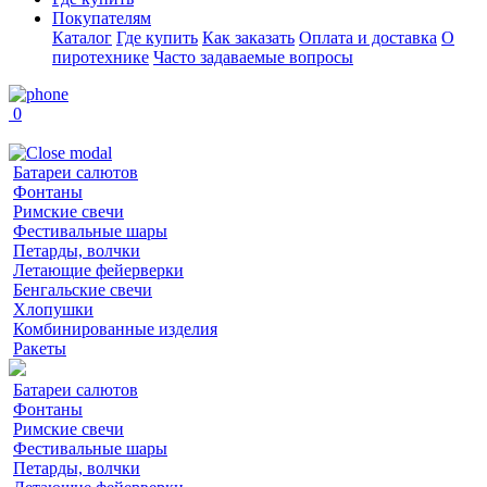
Покупателям
Каталог
Где купить
Как заказать
Оплата и доставка
О
пиротехнике
Часто задаваемые вопросы
0
Батареи салютов
Фонтаны
Римские свечи
Фестивальные шары
Петарды, волчки
Летающие фейерверки
Бенгальские свечи
Хлопушки
Комбинированные изделия
Ракеты
Батареи салютов
Фонтаны
Римские свечи
Фестивальные шары
Петарды, волчки