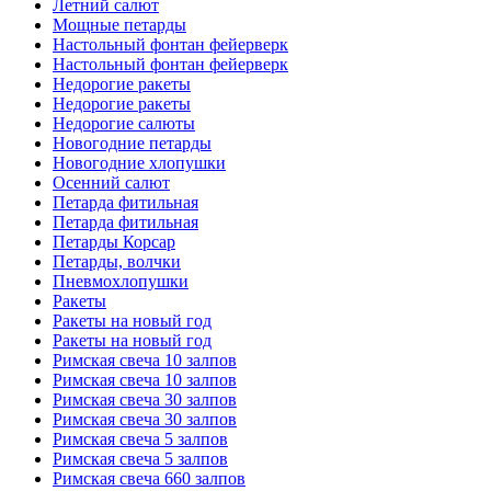
Летний салют
Мощные петарды
Настольный фонтан фейерверк
Настольный фонтан фейерверк
Недорогие ракеты
Недорогие ракеты
Недорогие салюты
Новогодние петарды
Новогодние хлопушки
Осенний салют
Петарда фитильная
Петарда фитильная
Петарды Корсар
Петарды, волчки
Пневмохлопушки
Ракеты
Ракеты на новый год
Ракеты на новый год
Римская свеча 10 залпов
Римская свеча 10 залпов
Римская свеча 30 залпов
Римская свеча 30 залпов
Римская свеча 5 залпов
Римская свеча 5 залпов
Римская свеча 660 залпов