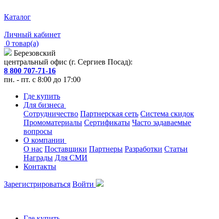
Каталог
Личный кабинет
0 товар(а)
Березовский
центральный офис (г. Сергиев Посад):
8 800 707-71-16
пн. - пт. с 8:00 до 17:00
Где купить
Для бизнеса
Сотрудничество
Партнерская сеть
Система скидок
Промоматериалы
Сертификаты
Часто задаваемые
вопросы
О компании
О нас
Поставщики
Партнеры
Разработки
Статьи
Награды
Для СМИ
Контакты
Зарегистрироваться
Войти
Где купить