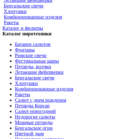
Летающие фейерверки
Бенгальские свечи
Хлопушки
Комбинированные изделия
Ракеты
Каталог и фильтры
Каталог пиротехники
Батареи салютов
Фонтаны
Римские свечи
Фестивальные шары
Петарды, волчки
Летающие фейерверки
Бенгальские свечи
Хлопушки
Комбинированные изделия
Ракеты
Салют с днем рождения
Петарды Корсар
Салют новогодний
Недорогие салюты
Мощные петарды
Бенгальские огни
Цветной дым