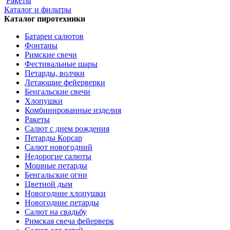
Ракеты
Каталог и фильтры
Каталог пиротехники
Батареи салютов
Фонтаны
Римские свечи
Фестивальные шары
Петарды, волчки
Летающие фейерверки
Бенгальские свечи
Хлопушки
Комбинированные изделия
Ракеты
Салют с днем рождения
Петарды Корсар
Салют новогодний
Недорогие салюты
Мощные петарды
Бенгальские огни
Цветной дым
Новогодние хлопушки
Новогодние петарды
Салют на свадьбу
Римская свеча фейерверк