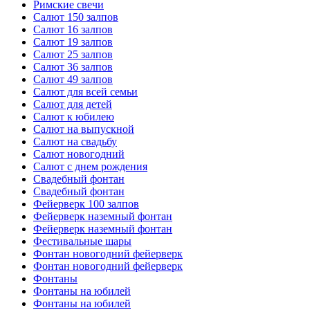
Римские свечи
Салют 150 залпов
Салют 16 залпов
Салют 19 залпов
Салют 25 залпов
Салют 36 залпов
Салют 49 залпов
Салют для всей семьи
Салют для детей
Салют к юбилею
Салют на выпускной
Салют на свадьбу
Салют новогодний
Салют с днем рождения
Свадебный фонтан
Свадебный фонтан
Фейерверк 100 залпов
Фейерверк наземный фонтан
Фейерверк наземный фонтан
Фестивальные шары
Фонтан новогодний фейерверк
Фонтан новогодний фейерверк
Фонтаны
Фонтаны на юбилей
Фонтаны на юбилей