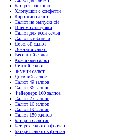
Салют для детей
Батарея фонтанов
Хлопушки с конфетти
Короткий салют
Салют на выпускной
Пневмохлопушки
Салют для всей семьи
Салют к юбилею
Дорогой салют
Осенний салют
Весенний салют
Красивый салют
Летний салют
Зимний салют
Дневной салют
Салют 49 залпов
Салют 36 залпов
Фейерверк 100 залпов
Салют 25 залпов
Салют 16 залпов
Салют 19 залпов
Салют 150 залпов
Батареи салютов
Батарея салютов фонтан
Батарея салютов фонтан