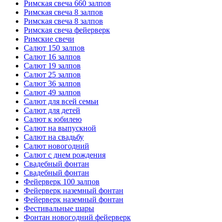
Римская свеча 660 залпов
Римская свеча 8 залпов
Римская свеча 8 залпов
Римская свеча фейерверк
Римские свечи
Салют 150 залпов
Салют 16 залпов
Салют 19 залпов
Салют 25 залпов
Салют 36 залпов
Салют 49 залпов
Салют для всей семьи
Салют для детей
Салют к юбилею
Салют на выпускной
Салют на свадьбу
Салют новогодний
Салют с днем рождения
Свадебный фонтан
Свадебный фонтан
Фейерверк 100 залпов
Фейерверк наземный фонтан
Фейерверк наземный фонтан
Фестивальные шары
Фонтан новогодний фейерверк