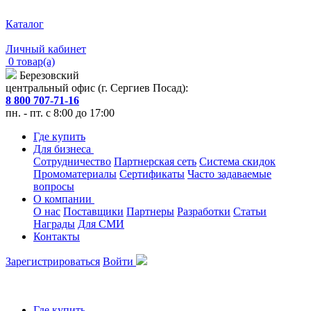
Каталог
Личный кабинет
0 товар(а)
Березовский
центральный офис (г. Сергиев Посад):
8 800 707-71-16
пн. - пт. с 8:00 до 17:00
Где купить
Для бизнеса
Сотрудничество
Партнерская сеть
Система скидок
Промоматериалы
Сертификаты
Часто задаваемые
вопросы
О компании
О нас
Поставщики
Партнеры
Разработки
Статьи
Награды
Для СМИ
Контакты
Зарегистрироваться
Войти
Где купить