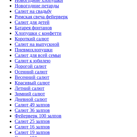
Новогодние хлопушки
Новогодние петарды
Салют на свадьбу
Римская свеча фейерверк
Салют для детей
Батарея фонтанов
Хлопушки с конфетти
Короткий салют
Салют на выпускной
Пневмохлопушки
Салют для всей семьи
Салют к юбилею
Дорогой салют
Осенний салют
Весенний салют
Красивый салют
Летний салют
Зимний салют
Дневной салют
Салют 49 залпов
Салют 36 залпов
Фейерверк 100 залпов
Салют 25 залпов
Салют 16 залпов
Салют 19 залпов