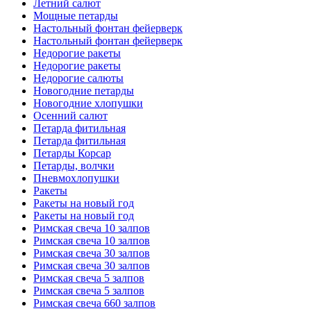
Летний салют
Мощные петарды
Настольный фонтан фейерверк
Настольный фонтан фейерверк
Недорогие ракеты
Недорогие ракеты
Недорогие салюты
Новогодние петарды
Новогодние хлопушки
Осенний салют
Петарда фитильная
Петарда фитильная
Петарды Корсар
Петарды, волчки
Пневмохлопушки
Ракеты
Ракеты на новый год
Ракеты на новый год
Римская свеча 10 залпов
Римская свеча 10 залпов
Римская свеча 30 залпов
Римская свеча 30 залпов
Римская свеча 5 залпов
Римская свеча 5 залпов
Римская свеча 660 залпов