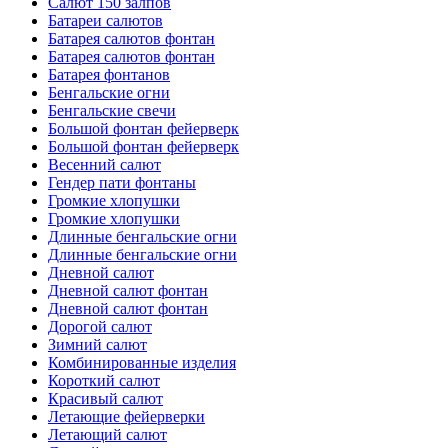
Салют 150 залпов
Батареи салютов
Батарея салютов фонтан
Батарея салютов фонтан
Батарея фонтанов
Бенгальские огни
Бенгальские свечи
Большой фонтан фейерверк
Большой фонтан фейерверк
Весенний салют
Гендер пати фонтаны
Громкие хлопушки
Громкие хлопушки
Длинные бенгальские огни
Длинные бенгальские огни
Дневной салют
Дневной салют фонтан
Дневной салют фонтан
Дорогой салют
Зимний салют
Комбинированные изделия
Короткий салют
Красивый салют
Летающие фейерверки
Летающий салют