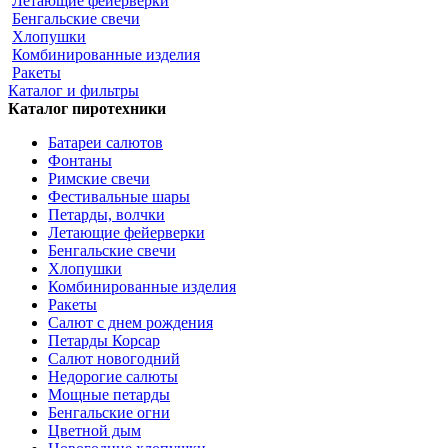
Летающие фейерверки
Бенгальские свечи
Хлопушки
Комбинированные изделия
Ракеты
Каталог и фильтры
Каталог пиротехники
Батареи салютов
Фонтаны
Римские свечи
Фестивальные шары
Петарды, волчки
Летающие фейерверки
Бенгальские свечи
Хлопушки
Комбинированные изделия
Ракеты
Салют с днем рождения
Петарды Корсар
Салют новогодний
Недорогие салюты
Мощные петарды
Бенгальские огни
Цветной дым