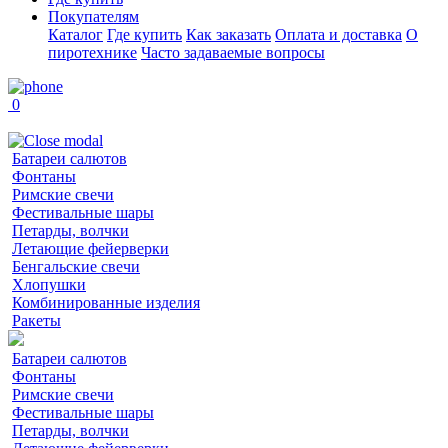
Покупателям
Каталог
Где купить
Как заказать
Оплата и доставка
О
пиротехнике
Часто задаваемые вопросы
0
Батареи салютов
Фонтаны
Римские свечи
Фестивальные шары
Петарды, волчки
Летающие фейерверки
Бенгальские свечи
Хлопушки
Комбинированные изделия
Ракеты
Батареи салютов
Фонтаны
Римские свечи
Фестивальные шары
Петарды, волчки