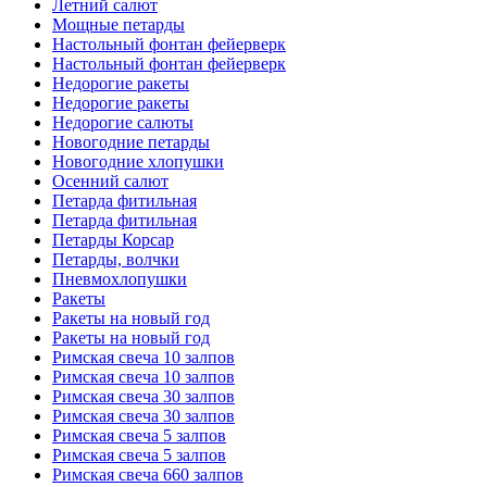
Летний салют
Мощные петарды
Настольный фонтан фейерверк
Настольный фонтан фейерверк
Недорогие ракеты
Недорогие ракеты
Недорогие салюты
Новогодние петарды
Новогодние хлопушки
Осенний салют
Петарда фитильная
Петарда фитильная
Петарды Корсар
Петарды, волчки
Пневмохлопушки
Ракеты
Ракеты на новый год
Ракеты на новый год
Римская свеча 10 залпов
Римская свеча 10 залпов
Римская свеча 30 залпов
Римская свеча 30 залпов
Римская свеча 5 залпов
Римская свеча 5 залпов
Римская свеча 660 залпов