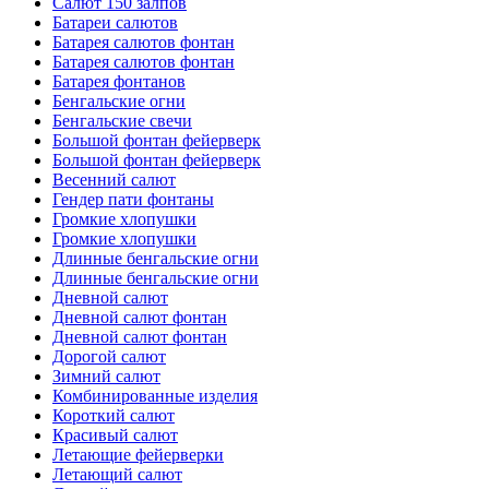
Салют 150 залпов
Батареи салютов
Батарея салютов фонтан
Батарея салютов фонтан
Батарея фонтанов
Бенгальские огни
Бенгальские свечи
Большой фонтан фейерверк
Большой фонтан фейерверк
Весенний салют
Гендер пати фонтаны
Громкие хлопушки
Громкие хлопушки
Длинные бенгальские огни
Длинные бенгальские огни
Дневной салют
Дневной салют фонтан
Дневной салют фонтан
Дорогой салют
Зимний салют
Комбинированные изделия
Короткий салют
Красивый салют
Летающие фейерверки
Летающий салют