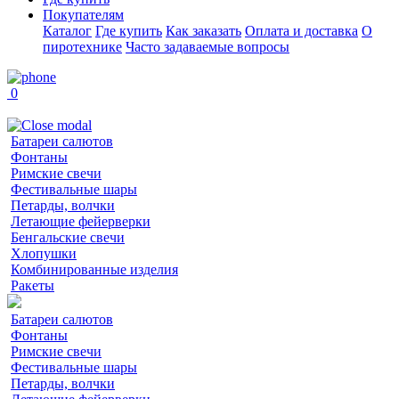
Покупателям
Каталог
Где купить
Как заказать
Оплата и доставка
О
пиротехнике
Часто задаваемые вопросы
0
Батареи салютов
Фонтаны
Римские свечи
Фестивальные шары
Петарды, волчки
Летающие фейерверки
Бенгальские свечи
Хлопушки
Комбинированные изделия
Ракеты
Батареи салютов
Фонтаны
Римские свечи
Фестивальные шары
Петарды, волчки