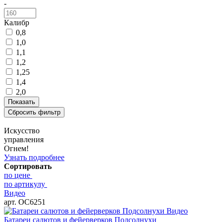
-
Калибр
0,8
1,0
1,1
1,2
1,25
1,4
2,0
Искусство
управления
Огнем!
Узнать подробнее
Сортировать
по цене
по артикулу
Видео
арт. ОС6251
Видео
Батареи салютов и фейерверков Подсолнухи