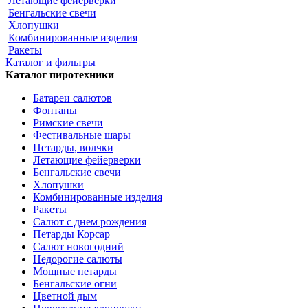
Летающие фейерверки
Бенгальские свечи
Хлопушки
Комбинированные изделия
Ракеты
Каталог и фильтры
Каталог пиротехники
Батареи салютов
Фонтаны
Римские свечи
Фестивальные шары
Петарды, волчки
Летающие фейерверки
Бенгальские свечи
Хлопушки
Комбинированные изделия
Ракеты
Салют с днем рождения
Петарды Корсар
Салют новогодний
Недорогие салюты
Мощные петарды
Бенгальские огни
Цветной дым