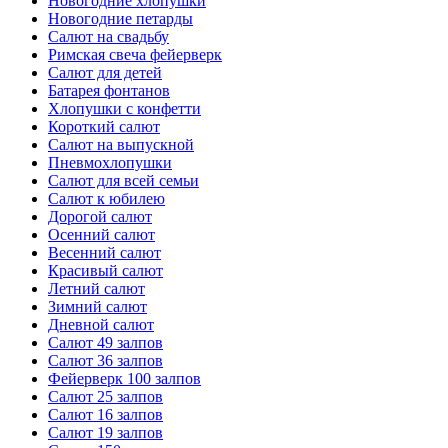
Новогодние хлопушки
Новогодние петарды
Салют на свадьбу
Римская свеча фейерверк
Салют для детей
Батарея фонтанов
Хлопушки с конфетти
Короткий салют
Салют на выпускной
Пневмохлопушки
Салют для всей семьи
Салют к юбилею
Дорогой салют
Осенний салют
Весенний салют
Красивый салют
Летний салют
Зимний салют
Дневной салют
Салют 49 залпов
Салют 36 залпов
Фейерверк 100 залпов
Салют 25 залпов
Салют 16 залпов
Салют 19 залпов