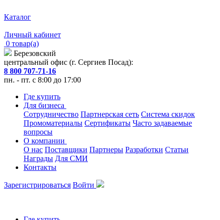
Каталог
Личный кабинет
0 товар(а)
Березовский
центральный офис (г. Сергиев Посад):
8 800 707-71-16
пн. - пт. с 8:00 до 17:00
Где купить
Для бизнеса
Сотрудничество
Партнерская сеть
Система скидок
Промоматериалы
Сертификаты
Часто задаваемые
вопросы
О компании
О нас
Поставщики
Партнеры
Разработки
Статьи
Награды
Для СМИ
Контакты
Зарегистрироваться
Войти
Где купить