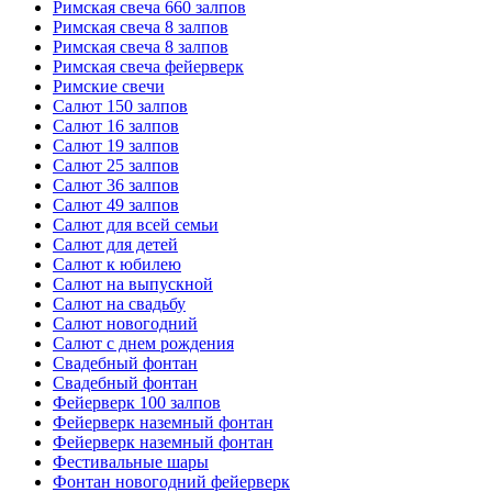
Римская свеча 660 залпов
Римская свеча 8 залпов
Римская свеча 8 залпов
Римская свеча фейерверк
Римские свечи
Салют 150 залпов
Салют 16 залпов
Салют 19 залпов
Салют 25 залпов
Салют 36 залпов
Салют 49 залпов
Салют для всей семьи
Салют для детей
Салют к юбилею
Салют на выпускной
Салют на свадьбу
Салют новогодний
Салют с днем рождения
Свадебный фонтан
Свадебный фонтан
Фейерверк 100 залпов
Фейерверк наземный фонтан
Фейерверк наземный фонтан
Фестивальные шары
Фонтан новогодний фейерверк