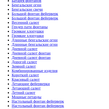
Батарея фонтанов
Бенгальские огни
Бенгальские свечи
Большой фонтан фейерверк
Большой фонтан фейерверк
Весенний салют
Гендер пати фонтаны
Громкие хлопушки
Громкие хлопушки
Длинные бенгальские огни
Длинные бенгальские огни
Дневной салют
Дневной салют фонтан
Дневной салют фонтан
Дорогой салют
Зимний салют
Комбинированные изделия
Короткий салют
Красивый салют
Летающие фейерверки
Летающий салют
Летний салют
Мощные петарды
Настольный фонтан фейерверк
Настольный фонтан фейерверк