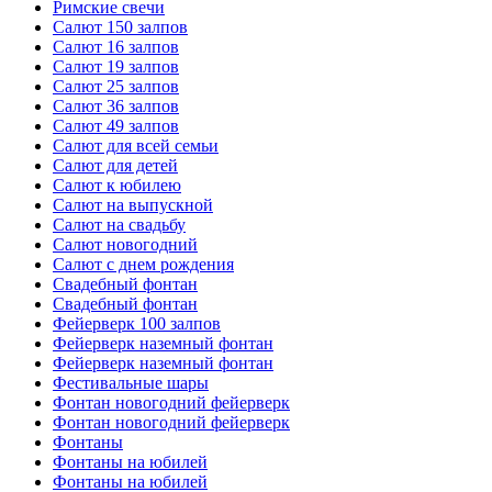
Римские свечи
Салют 150 залпов
Салют 16 залпов
Салют 19 залпов
Салют 25 залпов
Салют 36 залпов
Салют 49 залпов
Салют для всей семьи
Салют для детей
Салют к юбилею
Салют на выпускной
Салют на свадьбу
Салют новогодний
Салют с днем рождения
Свадебный фонтан
Свадебный фонтан
Фейерверк 100 залпов
Фейерверк наземный фонтан
Фейерверк наземный фонтан
Фестивальные шары
Фонтан новогодний фейерверк
Фонтан новогодний фейерверк
Фонтаны
Фонтаны на юбилей
Фонтаны на юбилей