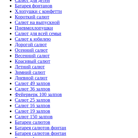
Салют для детей
Батарея фонтанов
Хлопушки с конфетти
Короткий салют
Салют на выпускной
Пневмохлопушки
Салют для всей семьи
Салют к юбилею
Дорогой салют
Осенний салют
Весенний салют
Красивый салют
Летний салют
Зимний салют
Дневной салют
Салют 49 залпов
Салют 36 залпов
Фейерверк 100 залпов
Салют 25 залпов
Салют 16 залпов
Салют 19 залпов
Салют 150 залпов
Батареи салютов
Батарея салютов фонтан
Батарея салютов фонтан