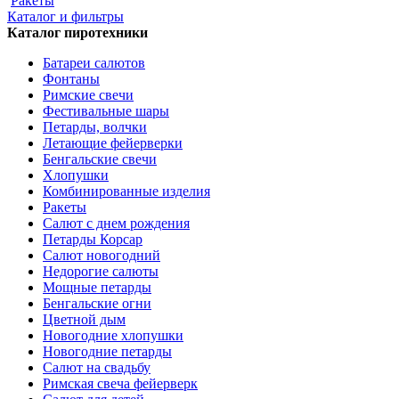
Ракеты
Каталог и фильтры
Каталог пиротехники
Батареи салютов
Фонтаны
Римские свечи
Фестивальные шары
Петарды, волчки
Летающие фейерверки
Бенгальские свечи
Хлопушки
Комбинированные изделия
Ракеты
Салют с днем рождения
Петарды Корсар
Салют новогодний
Недорогие салюты
Мощные петарды
Бенгальские огни
Цветной дым
Новогодние хлопушки
Новогодние петарды
Салют на свадьбу
Римская свеча фейерверк