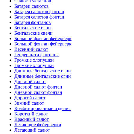
Салют 150 залпов
Батареи салютов
Батарея салютов фонтан
Батарея салютов фонтан
Батарея фонтанов
Бенгальские огни
Бенгальские свечи
Большой фонтан фейерверк
Большой фонтан фейерверк
Весенний салют
Гендер пати фонтаны
Громкие хлопушки
Громкие хлопушки
Длинные бенгальские огни
Длинные бенгальские огни
Дневной салют
Дневной салют фонтан
Дневной салют фонтан
Дорогой салют
Зимний салют
Комбинированные изделия
Короткий салют
Красивый салют
Летающие фейерверки
Летающий салют