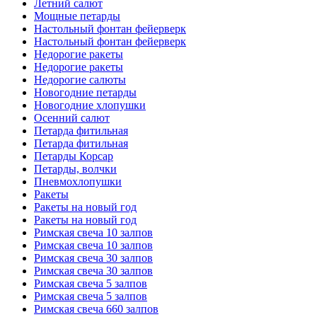
Летний салют
Мощные петарды
Настольный фонтан фейерверк
Настольный фонтан фейерверк
Недорогие ракеты
Недорогие ракеты
Недорогие салюты
Новогодние петарды
Новогодние хлопушки
Осенний салют
Петарда фитильная
Петарда фитильная
Петарды Корсар
Петарды, волчки
Пневмохлопушки
Ракеты
Ракеты на новый год
Ракеты на новый год
Римская свеча 10 залпов
Римская свеча 10 залпов
Римская свеча 30 залпов
Римская свеча 30 залпов
Римская свеча 5 залпов
Римская свеча 5 залпов
Римская свеча 660 залпов