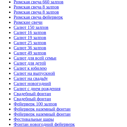
Римская свеча 660 залпов
Римская свеча 8 залпов
Римская свеча 8 залпов
Римская свеча фейерверк
Римские свечи
Салют 150 залпов
Салют 16 залпов
Салют 19 залпов
Салют 25 залпов
Салют 36 залпов
Салют 49 залпов
Салют для всей семьи
Салют для детей
Салют к юбилею
Салют на выпускной
Салют на свадьбу
Салют новогодний
Салют с днем рождения
Свадебный фонтан
Свадебный фонтан
Фейерверк 100 залпов
Фейерверк наземный фонтан
Фейерверк наземный фонтан
Фестивальные шары
Фонтан новогодний фейерверк