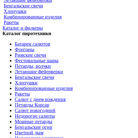
Летающие фейерверки
Бенгальские свечи
Хлопушки
Комбинированные изделия
Ракеты
Каталог и фильтры
Каталог пиротехники
Батареи салютов
Фонтаны
Римские свечи
Фестивальные шары
Петарды, волчки
Летающие фейерверки
Бенгальские свечи
Хлопушки
Комбинированные изделия
Ракеты
Салют с днем рождения
Петарды Корсар
Салют новогодний
Недорогие салюты
Мощные петарды
Бенгальские огни
Цветной дым