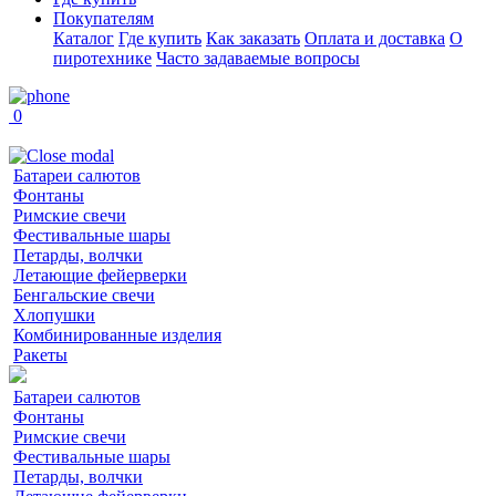
Покупателям
Каталог
Где купить
Как заказать
Оплата и доставка
О
пиротехнике
Часто задаваемые вопросы
0
Батареи салютов
Фонтаны
Римские свечи
Фестивальные шары
Петарды, волчки
Летающие фейерверки
Бенгальские свечи
Хлопушки
Комбинированные изделия
Ракеты
Батареи салютов
Фонтаны
Римские свечи
Фестивальные шары
Петарды, волчки