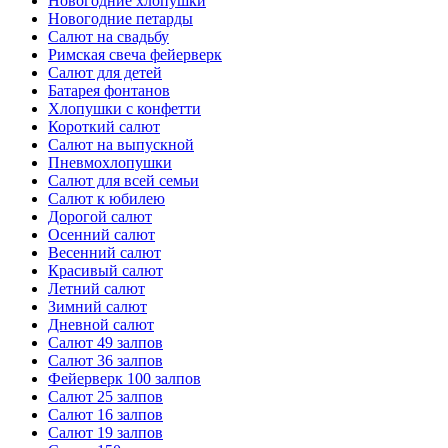
Новогодние хлопушки
Новогодние петарды
Салют на свадьбу
Римская свеча фейерверк
Салют для детей
Батарея фонтанов
Хлопушки с конфетти
Короткий салют
Салют на выпускной
Пневмохлопушки
Салют для всей семьи
Салют к юбилею
Дорогой салют
Осенний салют
Весенний салют
Красивый салют
Летний салют
Зимний салют
Дневной салют
Салют 49 залпов
Салют 36 залпов
Фейерверк 100 залпов
Салют 25 залпов
Салют 16 залпов
Салют 19 залпов