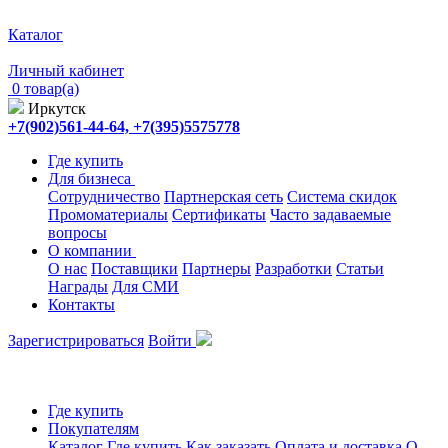
Каталог
Личный кабинет
0 товар(а)
Иркутск
+7(902)561-44-64, +7(395)5575778
Где купить
Для бизнеса
Сотрудничество
Партнерская сеть
Система скидок
Промоматериалы
Сертификаты
Часто задаваемые
вопросы
О компании
О нас
Поставщики
Партнеры
Разработки
Статьи
Награды
Для СМИ
Контакты
Зарегистрироваться
Войти
Где купить
Покупателям
Каталог
Где купить
Как заказать
Оплата и доставка
О