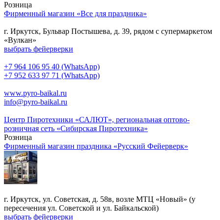
Розница
Фирменный магазин «Все для праздника»
г. Иркутск, Бульвар Постышева, д. 39, рядом с супермаркетом
«Вулкан»
выбрать фейерверки
+7 964 106 95 40 (WhatsApp)
+7 952 633 97 71 (WhatsApp)
www.pyro-baikal.ru
info@pyro-baikal.ru
Центр Пиротехники «САЛЮТ», региональная оптово-
розничная сеть «Сибирская Пиротехника»
Розница
Фирменный магазин праздника «Русский Фейерверк»
г. Иркутск, ул. Советская, д. 58в, возле МТЦ «Новый» (у
пересечения ул. Советской и ул. Байкальской)
выбрать фейерверки