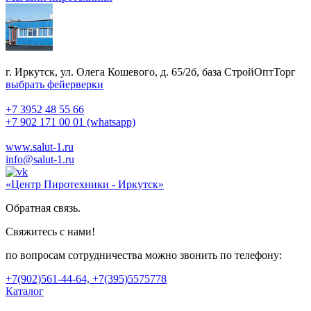
г. Иркутск, ул. Олега Кошевого, д. 65/2б, база СтройОптТорг
выбрать фейерверки
+7 3952 48 55 66
+7 902 171 00 01 (whatsapp)
www.salut-1.ru
info@salut-1.ru
«Центр Пиротехники - Иркутск»
Обратная связь.
Свяжитесь с нами!
по вопросам сотрудничества можно звонить по телефону:
+7(902)561-44-64, +7(395)5575778
Каталог