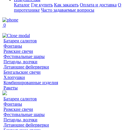
Каталог
Где купить
Как заказать
Оплата и доставка
О
пиротехнике
Часто задаваемые вопросы
0
Батареи салютов
Фонтаны
Римские свечи
Фестивальные шары
Петарды, волчки
Летающие фейерверки
Бенгальские свечи
Хлопушки
Комбинированные изделия
Ракеты
Батареи салютов
Фонтаны
Римские свечи
Фестивальные шары
Петарды, волчки
Летающие фейерверки