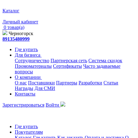
Каталог
Личный кабинет
0 товар(а)
Черногорск
89135480999
Где купить
Для бизнеса
Сотрудничество
Партнерская сеть
Система скидок
Промоматериалы
Сертификаты
Часто задаваемые
вопросы
О компании
О нас
Поставщики
Партнеры
Разработки
Статьи
Награды
Для СМИ
Контакты
Зарегистрироваться
Войти
Где купить
Покупателям
Каталог
Где купить
Как заказать
Оплата и доставка
О