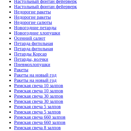
Настольный фонтан фейерверк
Настольный фонтан фейерверк
Недорогие ракеты
Недорогие ракеты
Недорогие салюты
Новогодние петарды
Новогодние хлопушки
Осенний салют
Петарда фитильная
Петарда фитильная
Петарды Корсар
Петарды, волчки
Пневмохлопушки
Ракеты
Ракеты на новый год
Ракеты на новый год
Римская свеча 10 залпов
Римская свеча 10 залпов
Римская свеча 30 залпов
Римская свеча 30 залпов
Римская свеча 5 залпов
Римская свеча 5 залпов
Римская свеча 660 залпов
Римская свеча 660 залпов
Римская свеча 8 залпов