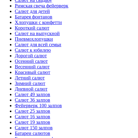
Салют на свадьбу
Римская свеча фейерверк
Салют для детей
Батарея фонтанов
Хлопушки с конфетти
Короткий салют
Салют на выпускной
Пневмохлопушки
Салют для всей семьи
Салют к юбилею
Дорогой салют
Осенний салют
Весенний салют
Красивый салют
Летний салют
Зимний салют
Дневной салют
Салют 49 залпов
Салют 36 залпов
Фейерверк 100 залпов
Салют 25 залпов
Салют 16 залпов
Салют 19 залпов
Салют 150 залпов
Батареи салютов