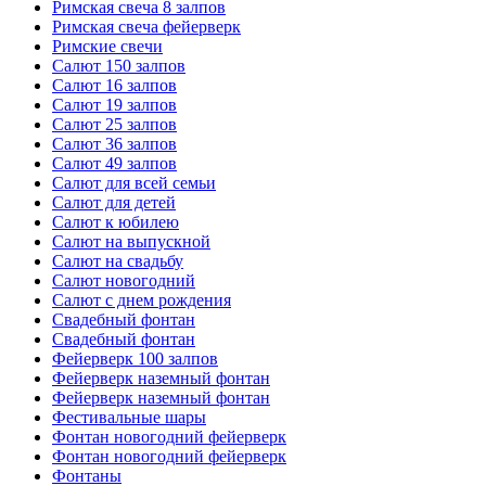
Римская свеча 8 залпов
Римская свеча фейерверк
Римские свечи
Салют 150 залпов
Салют 16 залпов
Салют 19 залпов
Салют 25 залпов
Салют 36 залпов
Салют 49 залпов
Салют для всей семьи
Салют для детей
Салют к юбилею
Салют на выпускной
Салют на свадьбу
Салют новогодний
Салют с днем рождения
Свадебный фонтан
Свадебный фонтан
Фейерверк 100 залпов
Фейерверк наземный фонтан
Фейерверк наземный фонтан
Фестивальные шары
Фонтан новогодний фейерверк
Фонтан новогодний фейерверк
Фонтаны