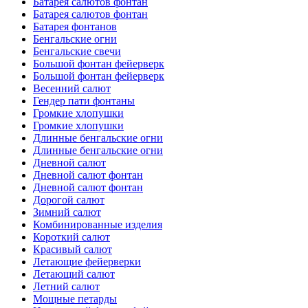
Батарея салютов фонтан
Батарея салютов фонтан
Батарея фонтанов
Бенгальские огни
Бенгальские свечи
Большой фонтан фейерверк
Большой фонтан фейерверк
Весенний салют
Гендер пати фонтаны
Громкие хлопушки
Громкие хлопушки
Длинные бенгальские огни
Длинные бенгальские огни
Дневной салют
Дневной салют фонтан
Дневной салют фонтан
Дорогой салют
Зимний салют
Комбинированные изделия
Короткий салют
Красивый салют
Летающие фейерверки
Летающий салют
Летний салют
Мощные петарды