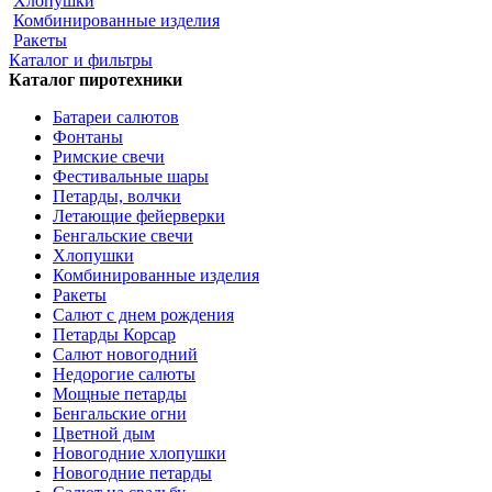
Хлопушки
Комбинированные изделия
Ракеты
Каталог и фильтры
Каталог пиротехники
Батареи салютов
Фонтаны
Римские свечи
Фестивальные шары
Петарды, волчки
Летающие фейерверки
Бенгальские свечи
Хлопушки
Комбинированные изделия
Ракеты
Салют с днем рождения
Петарды Корсар
Салют новогодний
Недорогие салюты
Мощные петарды
Бенгальские огни
Цветной дым
Новогодние хлопушки
Новогодние петарды