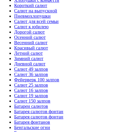
Хлопушки с конфетти
Короткий салют
Салют на выпускной
Пневмохлопушки
Салют для всей семьи
Салют к юбилею
Дорогой салют
Осенний салют
Весенний салют
Красивый салют
Летний салют
Зимний салют
Дневной салют
Салют 49 залпов
Салют 36 залпов
Фейерверк 100 залпов
Салют 25 залпов
Салют 16 залпов
Салют 19 залпов
Салют 150 залпов
Батареи салютов
Батарея салютов фонтан
Батарея салютов фонтан
Батарея фонтанов
Бенгальские огни