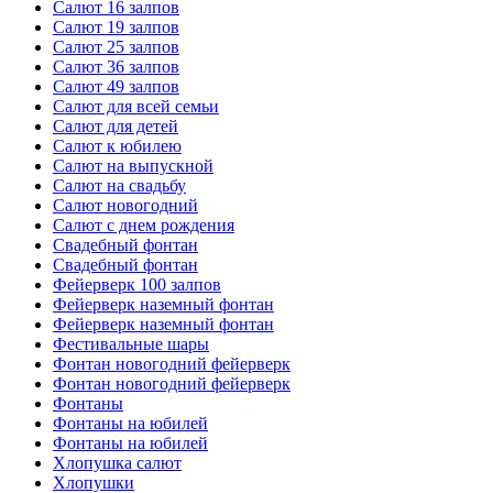
Салют 16 залпов
Салют 19 залпов
Салют 25 залпов
Салют 36 залпов
Салют 49 залпов
Салют для всей семьи
Салют для детей
Салют к юбилею
Салют на выпускной
Салют на свадьбу
Салют новогодний
Салют с днем рождения
Свадебный фонтан
Свадебный фонтан
Фейерверк 100 залпов
Фейерверк наземный фонтан
Фейерверк наземный фонтан
Фестивальные шары
Фонтан новогодний фейерверк
Фонтан новогодний фейерверк
Фонтаны
Фонтаны на юбилей
Фонтаны на юбилей
Хлопушка салют
Хлопушки