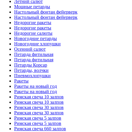
Летний салют
Мощные петарды
Настольный фонтан фейерверк
Настольный фонтан фейерверк
Недорогие ракеты
Недорогие ракеты
Недорогие салюты
Новогодние петарды
Новогодние хлопушки
Осенний салют
Петарда фитильная
Петарда фитильная
Петарды Корсар
Петарды, волчки
Пневмохлопушки
Ракеты
Ракеты на новый год
Ракеты на новый год
Римская свеча 10 залпов
Римская свеча 10 залпов
Римская свеча 30 залпов
Римская свеча 30 залпов
Римская свеча 5 залпов
Римская свеча 5 залпов
Римская свеча 660 залпов