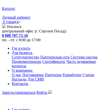
Каталог
Личный кабинет
0 товар(а)
Ногинск
центральный офис (г. Сергиев Посад):
8 800 707-71-16
пн. - пт. с 8:00 до 17:00
Где купить
Для бизнеса
Сотрудничество
Партнерская сеть
Система скидок
Промоматериалы
Сертификаты
Часто задаваемые
вопросы
О компании
О нас
Поставщики
Партнеры
Разработки
Статьи
Награды
Для СМИ
Контакты
Зарегистрироваться
Войти
Где купить