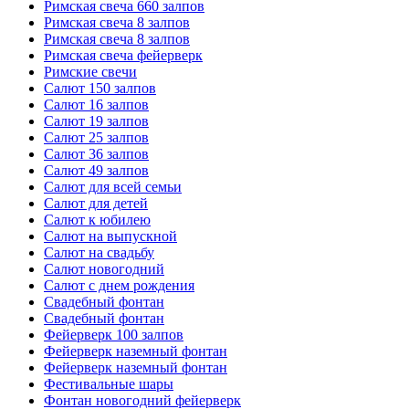
Римская свеча 660 залпов
Римская свеча 8 залпов
Римская свеча 8 залпов
Римская свеча фейерверк
Римские свечи
Салют 150 залпов
Салют 16 залпов
Салют 19 залпов
Салют 25 залпов
Салют 36 залпов
Салют 49 залпов
Салют для всей семьи
Салют для детей
Салют к юбилею
Салют на выпускной
Салют на свадьбу
Салют новогодний
Салют с днем рождения
Свадебный фонтан
Свадебный фонтан
Фейерверк 100 залпов
Фейерверк наземный фонтан
Фейерверк наземный фонтан
Фестивальные шары
Фонтан новогодний фейерверк