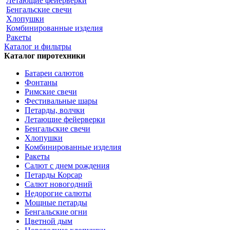
Летающие фейерверки
Бенгальские свечи
Хлопушки
Комбинированные изделия
Ракеты
Каталог и фильтры
Каталог пиротехники
Батареи салютов
Фонтаны
Римские свечи
Фестивальные шары
Петарды, волчки
Летающие фейерверки
Бенгальские свечи
Хлопушки
Комбинированные изделия
Ракеты
Салют с днем рождения
Петарды Корсар
Салют новогодний
Недорогие салюты
Мощные петарды
Бенгальские огни
Цветной дым