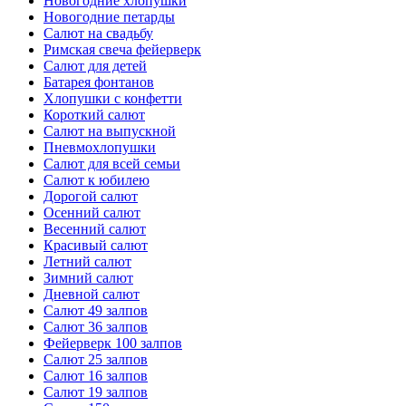
Новогодние хлопушки
Новогодние петарды
Салют на свадьбу
Римская свеча фейерверк
Салют для детей
Батарея фонтанов
Хлопушки с конфетти
Короткий салют
Салют на выпускной
Пневмохлопушки
Салют для всей семьи
Салют к юбилею
Дорогой салют
Осенний салют
Весенний салют
Красивый салют
Летний салют
Зимний салют
Дневной салют
Салют 49 залпов
Салют 36 залпов
Фейерверк 100 залпов
Салют 25 залпов
Салют 16 залпов
Салют 19 залпов