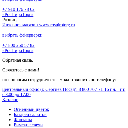
+7 910 176 78 62
«РосПироТорг»
Розница
Интернет магазин www.rospirotorg.ru
выбрать фейерверки
+7 800 250 57 82
«РосПироТорг»
Обратная связь.
Свяжитесь с нами!
по вопросам сотрудничества можно звонить по телефону:
центральный офис (г. Сергиев Посад): 8 800 707-71-16 пн. - пт.
с 8:00 до 17:00
Каталог
Огненный цветок
Батареи салютов
Фонтаны
Римские свечи