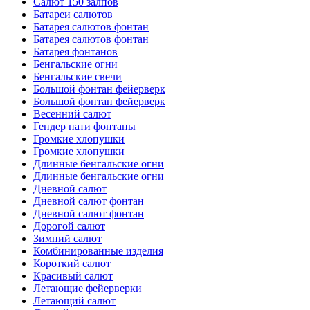
Салют 150 залпов
Батареи салютов
Батарея салютов фонтан
Батарея салютов фонтан
Батарея фонтанов
Бенгальские огни
Бенгальские свечи
Большой фонтан фейерверк
Большой фонтан фейерверк
Весенний салют
Гендер пати фонтаны
Громкие хлопушки
Громкие хлопушки
Длинные бенгальские огни
Длинные бенгальские огни
Дневной салют
Дневной салют фонтан
Дневной салют фонтан
Дорогой салют
Зимний салют
Комбинированные изделия
Короткий салют
Красивый салют
Летающие фейерверки
Летающий салют