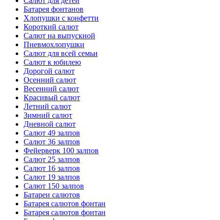
Салют для детей
Батарея фонтанов
Хлопушки с конфетти
Короткий салют
Салют на выпускной
Пневмохлопушки
Салют для всей семьи
Салют к юбилею
Дорогой салют
Осенний салют
Весенний салют
Красивый салют
Летний салют
Зимний салют
Дневной салют
Салют 49 залпов
Салют 36 залпов
Фейерверк 100 залпов
Салют 25 залпов
Салют 16 залпов
Салют 19 залпов
Салют 150 залпов
Батареи салютов
Батарея салютов фонтан
Батарея салютов фонтан