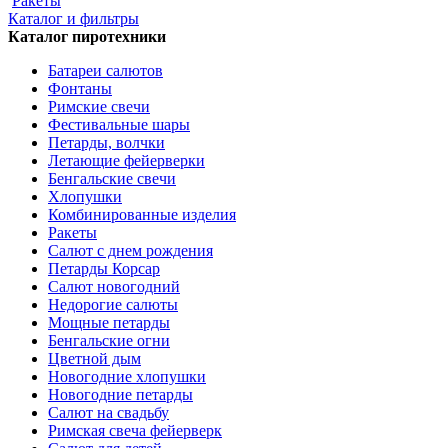
Ракеты
Каталог и фильтры
Каталог пиротехники
Батареи салютов
Фонтаны
Римские свечи
Фестивальные шары
Петарды, волчки
Летающие фейерверки
Бенгальские свечи
Хлопушки
Комбинированные изделия
Ракеты
Салют с днем рождения
Петарды Корсар
Салют новогодний
Недорогие салюты
Мощные петарды
Бенгальские огни
Цветной дым
Новогодние хлопушки
Новогодние петарды
Салют на свадьбу
Римская свеча фейерверк