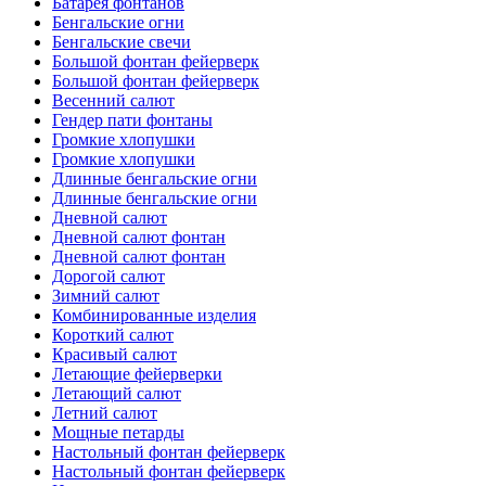
Батарея фонтанов
Бенгальские огни
Бенгальские свечи
Большой фонтан фейерверк
Большой фонтан фейерверк
Весенний салют
Гендер пати фонтаны
Громкие хлопушки
Громкие хлопушки
Длинные бенгальские огни
Длинные бенгальские огни
Дневной салют
Дневной салют фонтан
Дневной салют фонтан
Дорогой салют
Зимний салют
Комбинированные изделия
Короткий салют
Красивый салют
Летающие фейерверки
Летающий салют
Летний салют
Мощные петарды
Настольный фонтан фейерверк
Настольный фонтан фейерверк