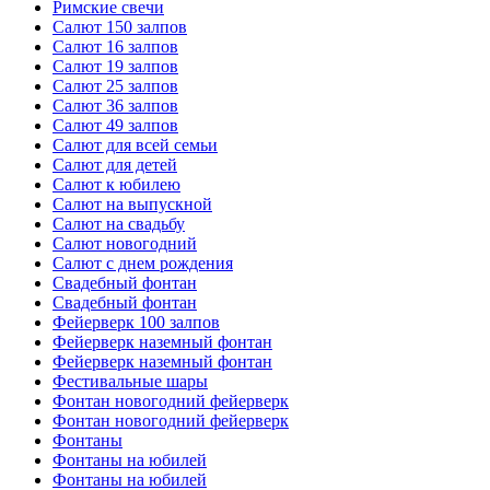
Римские свечи
Салют 150 залпов
Салют 16 залпов
Салют 19 залпов
Салют 25 залпов
Салют 36 залпов
Салют 49 залпов
Салют для всей семьи
Салют для детей
Салют к юбилею
Салют на выпускной
Салют на свадьбу
Салют новогодний
Салют с днем рождения
Свадебный фонтан
Свадебный фонтан
Фейерверк 100 залпов
Фейерверк наземный фонтан
Фейерверк наземный фонтан
Фестивальные шары
Фонтан новогодний фейерверк
Фонтан новогодний фейерверк
Фонтаны
Фонтаны на юбилей
Фонтаны на юбилей