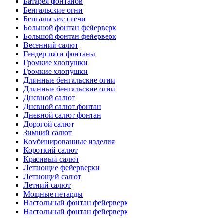
Батарея фонтанов
Бенгальские огни
Бенгальские свечи
Большой фонтан фейерверк
Большой фонтан фейерверк
Весенний салют
Гендер пати фонтаны
Громкие хлопушки
Громкие хлопушки
Длинные бенгальские огни
Длинные бенгальские огни
Дневной салют
Дневной салют фонтан
Дневной салют фонтан
Дорогой салют
Зимний салют
Комбинированные изделия
Короткий салют
Красивый салют
Летающие фейерверки
Летающий салют
Летний салют
Мощные петарды
Настольный фонтан фейерверк
Настольный фонтан фейерверк