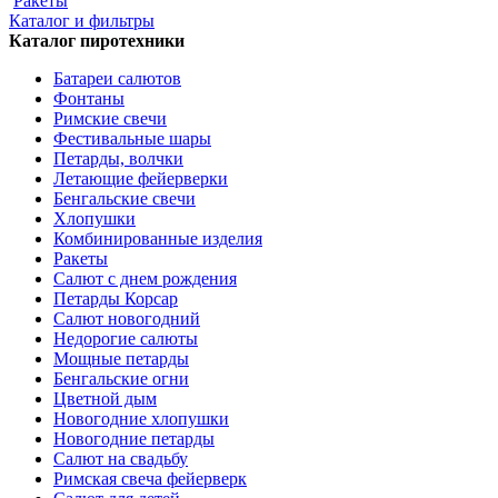
Ракеты
Каталог и фильтры
Каталог пиротехники
Батареи салютов
Фонтаны
Римские свечи
Фестивальные шары
Петарды, волчки
Летающие фейерверки
Бенгальские свечи
Хлопушки
Комбинированные изделия
Ракеты
Салют с днем рождения
Петарды Корсар
Салют новогодний
Недорогие салюты
Мощные петарды
Бенгальские огни
Цветной дым
Новогодние хлопушки
Новогодние петарды
Салют на свадьбу
Римская свеча фейерверк