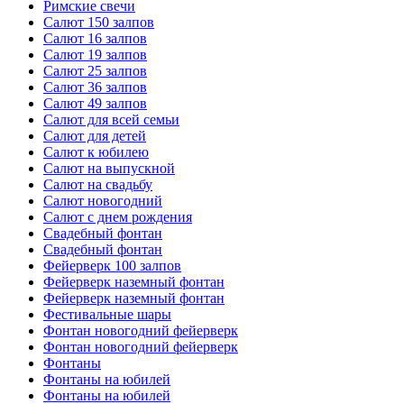
Римские свечи
Салют 150 залпов
Салют 16 залпов
Салют 19 залпов
Салют 25 залпов
Салют 36 залпов
Салют 49 залпов
Салют для всей семьи
Салют для детей
Салют к юбилею
Салют на выпускной
Салют на свадьбу
Салют новогодний
Салют с днем рождения
Свадебный фонтан
Свадебный фонтан
Фейерверк 100 залпов
Фейерверк наземный фонтан
Фейерверк наземный фонтан
Фестивальные шары
Фонтан новогодний фейерверк
Фонтан новогодний фейерверк
Фонтаны
Фонтаны на юбилей
Фонтаны на юбилей