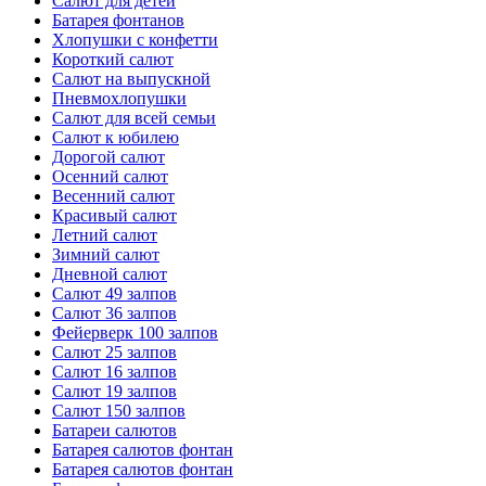
Салют для детей
Батарея фонтанов
Хлопушки с конфетти
Короткий салют
Салют на выпускной
Пневмохлопушки
Салют для всей семьи
Салют к юбилею
Дорогой салют
Осенний салют
Весенний салют
Красивый салют
Летний салют
Зимний салют
Дневной салют
Салют 49 залпов
Салют 36 залпов
Фейерверк 100 залпов
Салют 25 залпов
Салют 16 залпов
Салют 19 залпов
Салют 150 залпов
Батареи салютов
Батарея салютов фонтан
Батарея салютов фонтан