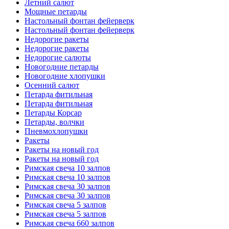
Летний салют
Мощные петарды
Настольный фонтан фейерверк
Настольный фонтан фейерверк
Недорогие ракеты
Недорогие ракеты
Недорогие салюты
Новогодние петарды
Новогодние хлопушки
Осенний салют
Петарда фитильная
Петарда фитильная
Петарды Корсар
Петарды, волчки
Пневмохлопушки
Ракеты
Ракеты на новый год
Ракеты на новый год
Римская свеча 10 залпов
Римская свеча 10 залпов
Римская свеча 30 залпов
Римская свеча 30 залпов
Римская свеча 5 залпов
Римская свеча 5 залпов
Римская свеча 660 залпов