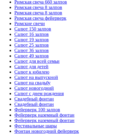
Римская свеча 660 залпов
Римская свеча 8 залпов
Римская свеча 8 залпов
Римская свеча фейерверк
Римские свечи
Салют 150 залпов
Салют 16 залпов
Салют 19 залпов
Салют 25 залпов
Салют 36 залпов
Салют 49 залпов
Салют для всей семьи
Салют для детей
Салют к юбилею
Салют на выпускной
Салют на свадьбу
Салют новогодний
Салют с днем рождения
Свадебный фонтан
Свадебный фонтан
Фейерверк 100 залпов
Фейерверк наземный фонтан
Фейерверк наземный фонтан
Фестивальные шары
Фонтан новогодний фейерверк