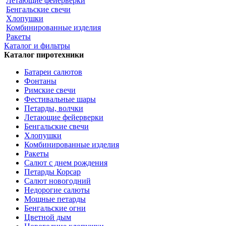
Летающие фейерверки
Бенгальские свечи
Хлопушки
Комбинированные изделия
Ракеты
Каталог и фильтры
Каталог пиротехники
Батареи салютов
Фонтаны
Римские свечи
Фестивальные шары
Петарды, волчки
Летающие фейерверки
Бенгальские свечи
Хлопушки
Комбинированные изделия
Ракеты
Салют с днем рождения
Петарды Корсар
Салют новогодний
Недорогие салюты
Мощные петарды
Бенгальские огни
Цветной дым