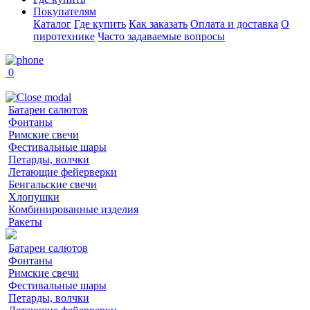
Покупателям
Каталог
Где купить
Как заказать
Оплата и доставка
О
пиротехнике
Часто задаваемые вопросы
0
Батареи салютов
Фонтаны
Римские свечи
Фестивальные шары
Петарды, волчки
Летающие фейерверки
Бенгальские свечи
Хлопушки
Комбинированные изделия
Ракеты
Батареи салютов
Фонтаны
Римские свечи
Фестивальные шары
Петарды, волчки