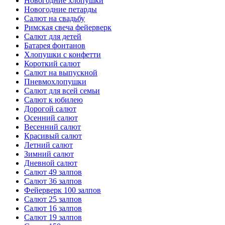
Новогодние хлопушки
Новогодние петарды
Салют на свадьбу
Римская свеча фейерверк
Салют для детей
Батарея фонтанов
Хлопушки с конфетти
Короткий салют
Салют на выпускной
Пневмохлопушки
Салют для всей семьи
Салют к юбилею
Дорогой салют
Осенний салют
Весенний салют
Красивый салют
Летний салют
Зимний салют
Дневной салют
Салют 49 залпов
Салют 36 залпов
Фейерверк 100 залпов
Салют 25 залпов
Салют 16 залпов
Салют 19 залпов