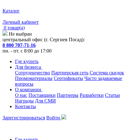
Каталог
Личный кабинет
0 товар(а)
Не выбран
центральный офис (г. Сергиев Посад):
8 800 707-71-16
пн. - пт. с 8:00 до 17:00
Где купить
Для бизнеса
Сотрудничество
Партнерская сеть
Система скидок
Промоматериалы
Сертификаты
Часто задаваемые
вопросы
О компании
О нас
Поставщики
Партнеры
Разработки
Статьи
Награды
Для СМИ
Контакты
Зарегистрироваться
Войти
Где купить