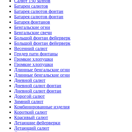
Салют 150 залпов
Батареи салютов
Батарея салютов фонтан
Батарея салютов фонтан
Батарея фонтанов
Бенгальские огни
Бенгальские свечи
Большой фонтан фейерверк
Большой фонтан фейерверк
Весенний салют
Гендер пати фонтаны
Громкие хлопушки
Громкие хлопушки
Длинные бенгальские огни
Длинные бенгальские огни
Дневной салют
Дневной салют фонтан
Дневной салют фонтан
Дорогой салют
Зимний салют
Комбинированные изделия
Короткий салют
Красивый салют
Летающие фейерверки
Летающий салют