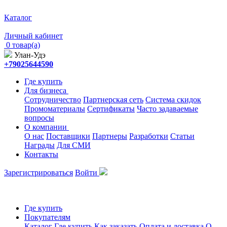
Каталог
Личный кабинет
0 товар(а)
Улан-Удэ
+79025644590
Где купить
Для бизнеса
Сотрудничество
Партнерская сеть
Система скидок
Промоматериалы
Сертификаты
Часто задаваемые
вопросы
О компании
О нас
Поставщики
Партнеры
Разработки
Статьи
Награды
Для СМИ
Контакты
Зарегистрироваться
Войти
Где купить
Покупателям
Каталог
Где купить
Как заказать
Оплата и доставка
О