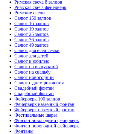
Римская свеча 8 залпов
Римская свеча фейерверк
Римские свечи
Салют 150 залпов
Салют 16 залпов
Салют 19 залпов
Салют 25 залпов
Салют 36 залпов
Салют 49 залпов
Салют для всей семьи
Салют для детей
Салют к юбилею
Салют на выпускной
Салют на свадьбу
Салют новогодний
Салют с днем рождения
Свадебный фонтан
Свадебный фонтан
Фейерверк 100 залпов
Фейерверк наземный фонтан
Фейерверк наземный фонтан
Фестивальные шары
Фонтан новогодний фейерверк
Фонтан новогодний фейерверк
Фонтаны