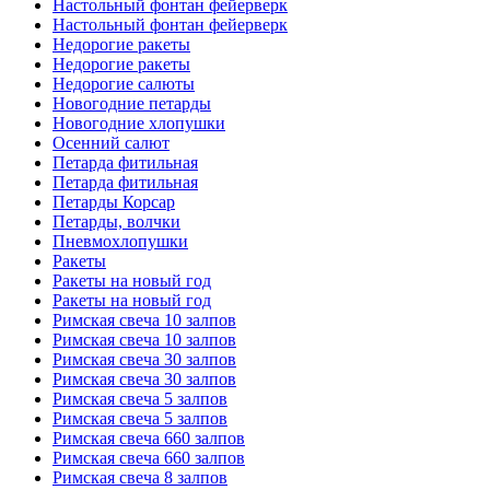
Настольный фонтан фейерверк
Настольный фонтан фейерверк
Недорогие ракеты
Недорогие ракеты
Недорогие салюты
Новогодние петарды
Новогодние хлопушки
Осенний салют
Петарда фитильная
Петарда фитильная
Петарды Корсар
Петарды, волчки
Пневмохлопушки
Ракеты
Ракеты на новый год
Ракеты на новый год
Римская свеча 10 залпов
Римская свеча 10 залпов
Римская свеча 30 залпов
Римская свеча 30 залпов
Римская свеча 5 залпов
Римская свеча 5 залпов
Римская свеча 660 залпов
Римская свеча 660 залпов
Римская свеча 8 залпов