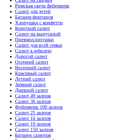
Салют на свадьбу
Римская свеча фейерверк
Салют для детей
Батарея фонтанов
Хлопушки с конфетти
Короткий салют
Салют на выпускной
Пневмохлопушки
Салют для всей семьи
Салют к юбилею
Дорогой салют
Осенний салют
Весенний салют
Красивый салют
Летний салют
Зимний салют
Дневной салют
Салют 49 залпов
Салют 36 залпов
Фейерверк 100 залпов
Салют 25 залпов
Салют 16 залпов
Салют 19 залпов
Салют 150 залпов
Батареи салютов