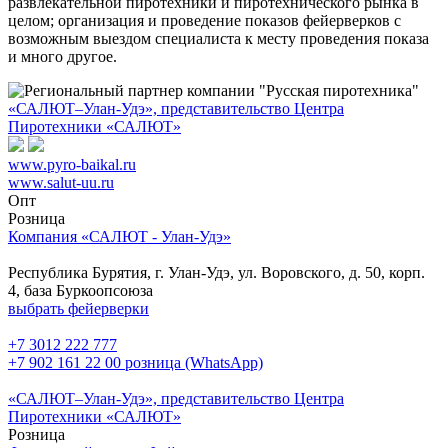
развлекательной пиротехники и пиротехнического рынка в
целом; организация и проведение показов фейерверков с
возможным выездом специалиста к месту проведения показа
и много другое.
«САЛЮТ–Улан-Удэ», представительство Центра
Пиротехники «САЛЮТ»
www.pyro-baikal.ru
www.salut-uu.ru
Опт
Розница
Компания «САЛЮТ - Улан-Удэ»
Республика Бурятия, г. Улан-Удэ, ул. Воровского, д. 50, корп.
4, база Буркоопсоюза
выбрать фейерверки
+7 3012 222 777
+7 902 161 22 00 розница (WhatsApp)
«САЛЮТ–Улан-Удэ», представительство Центра
Пиротехники «САЛЮТ»
Розница