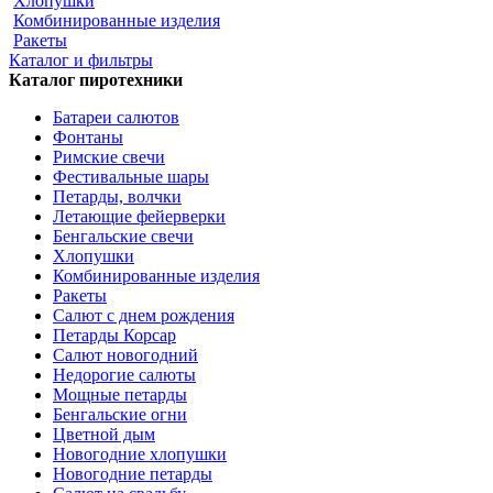
Хлопушки
Комбинированные изделия
Ракеты
Каталог и фильтры
Каталог пиротехники
Батареи салютов
Фонтаны
Римские свечи
Фестивальные шары
Петарды, волчки
Летающие фейерверки
Бенгальские свечи
Хлопушки
Комбинированные изделия
Ракеты
Салют с днем рождения
Петарды Корсар
Салют новогодний
Недорогие салюты
Мощные петарды
Бенгальские огни
Цветной дым
Новогодние хлопушки
Новогодние петарды