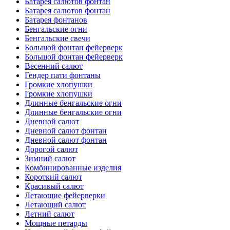
Батарея салютов фонтан
Батарея салютов фонтан
Батарея фонтанов
Бенгальские огни
Бенгальские свечи
Большой фонтан фейерверк
Большой фонтан фейерверк
Весенний салют
Гендер пати фонтаны
Громкие хлопушки
Громкие хлопушки
Длинные бенгальские огни
Длинные бенгальские огни
Дневной салют
Дневной салют фонтан
Дневной салют фонтан
Дорогой салют
Зимний салют
Комбинированные изделия
Короткий салют
Красивый салют
Летающие фейерверки
Летающий салют
Летний салют
Мощные петарды