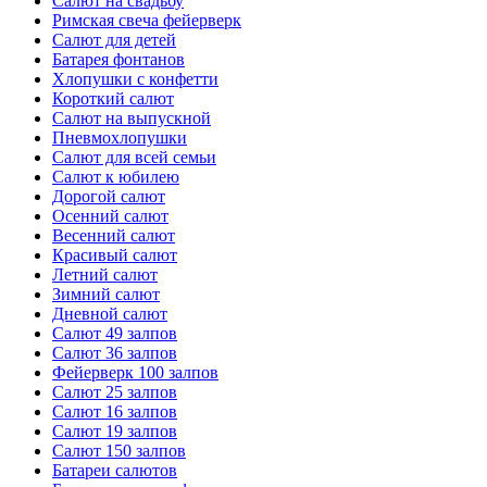
Салют на свадьбу
Римская свеча фейерверк
Салют для детей
Батарея фонтанов
Хлопушки с конфетти
Короткий салют
Салют на выпускной
Пневмохлопушки
Салют для всей семьи
Салют к юбилею
Дорогой салют
Осенний салют
Весенний салют
Красивый салют
Летний салют
Зимний салют
Дневной салют
Салют 49 залпов
Салют 36 залпов
Фейерверк 100 залпов
Салют 25 залпов
Салют 16 залпов
Салют 19 залпов
Салют 150 залпов
Батареи салютов