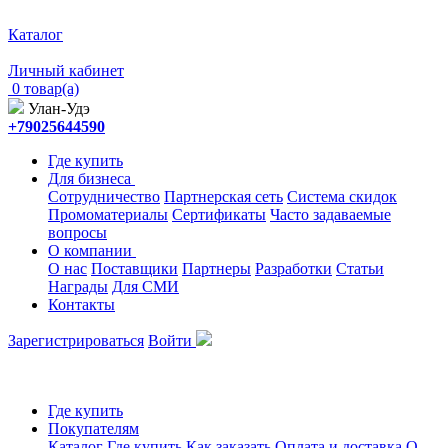
Каталог
Личный кабинет
0 товар(а)
Улан-Удэ
+79025644590
Где купить
Для бизнеса
Сотрудничество
Партнерская сеть
Система скидок
Промоматериалы
Сертификаты
Часто задаваемые
вопросы
О компании
О нас
Поставщики
Партнеры
Разработки
Статьи
Награды
Для СМИ
Контакты
Зарегистрироваться
Войти
Где купить
Покупателям
Каталог
Где купить
Как заказать
Оплата и доставка
О