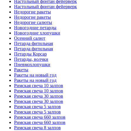
Настольный фонтан фейерверк
Настольный фонтан фейерверк
Недорогие ракеты
Недорогие ракеты
Недорогие салюты
Новогодние петарды
Новогодние хлопушки
Осенний салют
Петарда фитильная
Петарда фитильная
Петарды Корсар
Петарды, волчки
Пневмохлопушки
Ракеты
Ракеты на новый год
Ракеты на новый год
Римская свеча 10 залпов
Римская свеча 10 залпов
Римская свеча 30 залпов
Римская свеча 30 залпов
Римская свеча 5 залпов
Римская свеча 5 залпов
Римская свеча 660 залпов
Римская свеча 660 залпов
Римская свеча 8 залпов