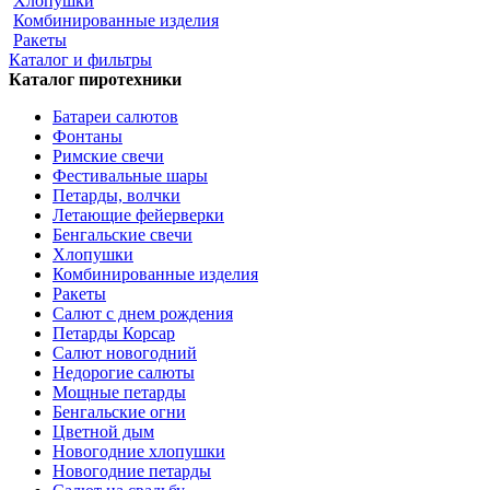
Хлопушки
Комбинированные изделия
Ракеты
Каталог и фильтры
Каталог пиротехники
Батареи салютов
Фонтаны
Римские свечи
Фестивальные шары
Петарды, волчки
Летающие фейерверки
Бенгальские свечи
Хлопушки
Комбинированные изделия
Ракеты
Салют с днем рождения
Петарды Корсар
Салют новогодний
Недорогие салюты
Мощные петарды
Бенгальские огни
Цветной дым
Новогодние хлопушки
Новогодние петарды