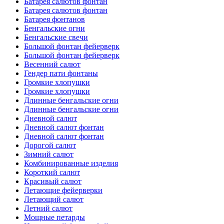
Батарея салютов фонтан
Батарея салютов фонтан
Батарея фонтанов
Бенгальские огни
Бенгальские свечи
Большой фонтан фейерверк
Большой фонтан фейерверк
Весенний салют
Гендер пати фонтаны
Громкие хлопушки
Громкие хлопушки
Длинные бенгальские огни
Длинные бенгальские огни
Дневной салют
Дневной салют фонтан
Дневной салют фонтан
Дорогой салют
Зимний салют
Комбинированные изделия
Короткий салют
Красивый салют
Летающие фейерверки
Летающий салют
Летний салют
Мощные петарды