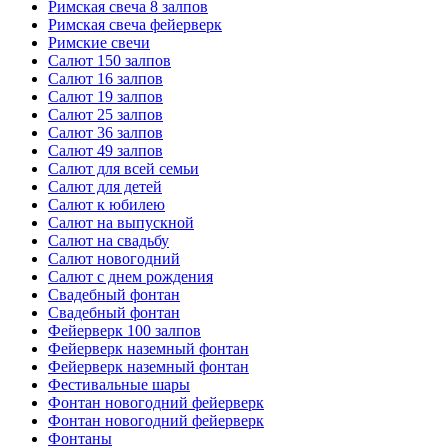
Римская свеча 8 залпов
Римская свеча фейерверк
Римские свечи
Салют 150 залпов
Салют 16 залпов
Салют 19 залпов
Салют 25 залпов
Салют 36 залпов
Салют 49 залпов
Салют для всей семьи
Салют для детей
Салют к юбилею
Салют на выпускной
Салют на свадьбу
Салют новогодний
Салют с днем рождения
Свадебный фонтан
Свадебный фонтан
Фейерверк 100 залпов
Фейерверк наземный фонтан
Фейерверк наземный фонтан
Фестивальные шары
Фонтан новогодний фейерверк
Фонтан новогодний фейерверк
Фонтаны