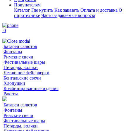
Покупателям
Каталог
Где купить
Как заказать
Оплата и доставка
О
пиротехнике
Часто задаваемые вопросы
0
Батареи салютов
Фонтаны
Римские свечи
Фестивальные шары
Петарды, волчки
Летающие фейерверки
Бенгальские свечи
Хлопушки
Комбинированные изделия
Ракеты
Батареи салютов
Фонтаны
Римские свечи
Фестивальные шары
Петарды, волчки