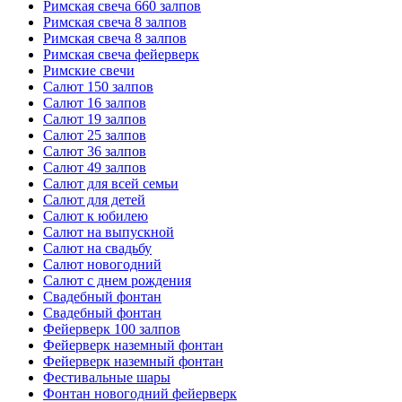
Римская свеча 660 залпов
Римская свеча 8 залпов
Римская свеча 8 залпов
Римская свеча фейерверк
Римские свечи
Салют 150 залпов
Салют 16 залпов
Салют 19 залпов
Салют 25 залпов
Салют 36 залпов
Салют 49 залпов
Салют для всей семьи
Салют для детей
Салют к юбилею
Салют на выпускной
Салют на свадьбу
Салют новогодний
Салют с днем рождения
Свадебный фонтан
Свадебный фонтан
Фейерверк 100 залпов
Фейерверк наземный фонтан
Фейерверк наземный фонтан
Фестивальные шары
Фонтан новогодний фейерверк