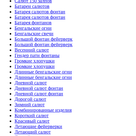
Салют 150 залпов
Батареи салютов
Батарея салютов фонтан
Батарея салютов фонтан
Батарея фонтанов
Бенгальские огни
Бенгальские свечи
Большой фонтан фейерверк
Большой фонтан фейерверк
Весенний салют
Гендер пати фонтаны
Громкие хлопушки
Громкие хлопушки
Длинные бенгальские огни
Длинные бенгальские огни
Дневной салют
Дневной салют фонтан
Дневной салют фонтан
Дорогой салют
Зимний салют
Комбинированные изделия
Короткий салют
Красивый салют
Летающие фейерверки
Летающий салют