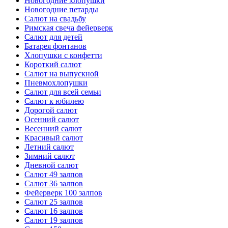
Новогодние хлопушки
Новогодние петарды
Салют на свадьбу
Римская свеча фейерверк
Салют для детей
Батарея фонтанов
Хлопушки с конфетти
Короткий салют
Салют на выпускной
Пневмохлопушки
Салют для всей семьи
Салют к юбилею
Дорогой салют
Осенний салют
Весенний салют
Красивый салют
Летний салют
Зимний салют
Дневной салют
Салют 49 залпов
Салют 36 залпов
Фейерверк 100 залпов
Салют 25 залпов
Салют 16 залпов
Салют 19 залпов