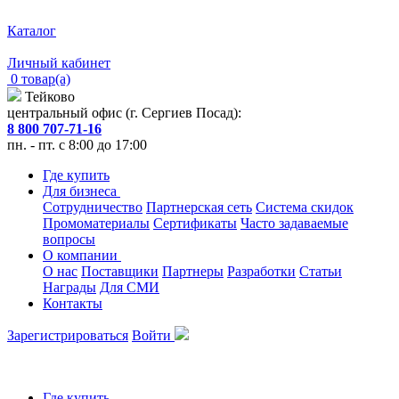
Каталог
Личный кабинет
0 товар(а)
Тейково
центральный офис (г. Сергиев Посад):
8 800 707-71-16
пн. - пт. с 8:00 до 17:00
Где купить
Для бизнеса
Сотрудничество
Партнерская сеть
Система скидок
Промоматериалы
Сертификаты
Часто задаваемые
вопросы
О компании
О нас
Поставщики
Партнеры
Разработки
Статьи
Награды
Для СМИ
Контакты
Зарегистрироваться
Войти
Где купить