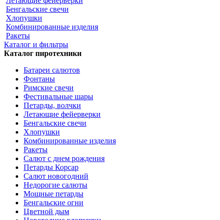
Летающие фейерверки
Бенгальские свечи
Хлопушки
Комбинированные изделия
Ракеты
Каталог и фильтры
Каталог пиротехники
Батареи салютов
Фонтаны
Римские свечи
Фестивальные шары
Петарды, волчки
Летающие фейерверки
Бенгальские свечи
Хлопушки
Комбинированные изделия
Ракеты
Салют с днем рождения
Петарды Корсар
Салют новогодний
Недорогие салюты
Мощные петарды
Бенгальские огни
Цветной дым