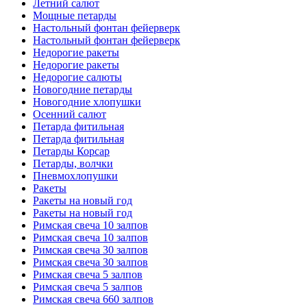
Летний салют
Мощные петарды
Настольный фонтан фейерверк
Настольный фонтан фейерверк
Недорогие ракеты
Недорогие ракеты
Недорогие салюты
Новогодние петарды
Новогодние хлопушки
Осенний салют
Петарда фитильная
Петарда фитильная
Петарды Корсар
Петарды, волчки
Пневмохлопушки
Ракеты
Ракеты на новый год
Ракеты на новый год
Римская свеча 10 залпов
Римская свеча 10 залпов
Римская свеча 30 залпов
Римская свеча 30 залпов
Римская свеча 5 залпов
Римская свеча 5 залпов
Римская свеча 660 залпов