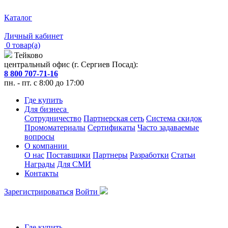
Каталог
Личный кабинет
0 товар(а)
Тейково
центральный офис (г. Сергиев Посад):
8 800 707-71-16
пн. - пт. с 8:00 до 17:00
Где купить
Для бизнеса
Сотрудничество
Партнерская сеть
Система скидок
Промоматериалы
Сертификаты
Часто задаваемые
вопросы
О компании
О нас
Поставщики
Партнеры
Разработки
Статьи
Награды
Для СМИ
Контакты
Зарегистрироваться
Войти
Где купить