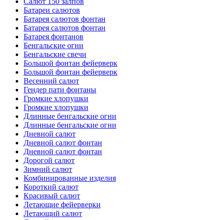
Салют 150 залпов
Батареи салютов
Батарея салютов фонтан
Батарея салютов фонтан
Батарея фонтанов
Бенгальские огни
Бенгальские свечи
Большой фонтан фейерверк
Большой фонтан фейерверк
Весенний салют
Гендер пати фонтаны
Громкие хлопушки
Громкие хлопушки
Длинные бенгальские огни
Длинные бенгальские огни
Дневной салют
Дневной салют фонтан
Дневной салют фонтан
Дорогой салют
Зимний салют
Комбинированные изделия
Короткий салют
Красивый салют
Летающие фейерверки
Летающий салют