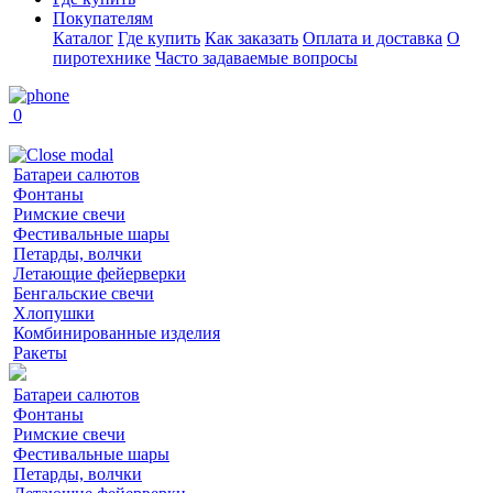
Покупателям
Каталог
Где купить
Как заказать
Оплата и доставка
О
пиротехнике
Часто задаваемые вопросы
0
Батареи салютов
Фонтаны
Римские свечи
Фестивальные шары
Петарды, волчки
Летающие фейерверки
Бенгальские свечи
Хлопушки
Комбинированные изделия
Ракеты
Батареи салютов
Фонтаны
Римские свечи
Фестивальные шары
Петарды, волчки