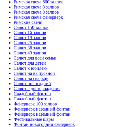
Римская свеча 660 залпов
Римская свеча 8 залпов
Римская свеча 8 залпов
Римская свеча фейерверк
Римские свечи
Салют 150 залпов
Салют 16 залпов
Салют 19 залпов
Салют 25 залпов
Салют 36 залпов
Салют 49 залпов
Салют для всей семьи
Салют для детей
Салют к юбилею
Салют на выпускной
Салют на свадьбу
Салют новогодний
Салют с днем рождения
Свадебный фонтан
Свадебный фонтан
Фейерверк 100 залпов
Фейерверк наземный фонтан
Фейерверк наземный фонтан
Фестивальные шары
Фонтан новогодний фейерверк