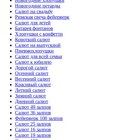
Новогодние хлопушки
Новогодние петарды
Салют на свадьбу
Римская свеча фейерверк
Салют для детей
Батарея фонтанов
Хлопушки с конфетти
Короткий салют
Салют на выпускной
Пневмохлопушки
Салют для всей семьи
Салют к юбилею
Дорогой салют
Осенний салют
Весенний салют
Красивый салют
Летний салют
Зимний салют
Дневной салют
Салют 49 залпов
Салют 36 залпов
Фейерверк 100 залпов
Салют 25 залпов
Салют 16 залпов
Салют 19 залпов