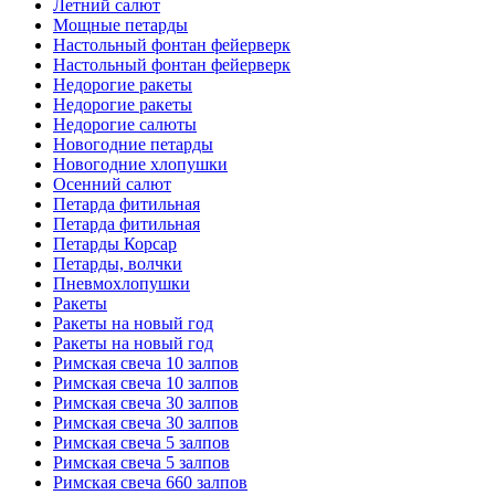
Летний салют
Мощные петарды
Настольный фонтан фейерверк
Настольный фонтан фейерверк
Недорогие ракеты
Недорогие ракеты
Недорогие салюты
Новогодние петарды
Новогодние хлопушки
Осенний салют
Петарда фитильная
Петарда фитильная
Петарды Корсар
Петарды, волчки
Пневмохлопушки
Ракеты
Ракеты на новый год
Ракеты на новый год
Римская свеча 10 залпов
Римская свеча 10 залпов
Римская свеча 30 залпов
Римская свеча 30 залпов
Римская свеча 5 залпов
Римская свеча 5 залпов
Римская свеча 660 залпов