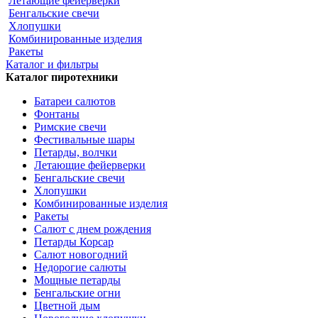
Летающие фейерверки
Бенгальские свечи
Хлопушки
Комбинированные изделия
Ракеты
Каталог и фильтры
Каталог пиротехники
Батареи салютов
Фонтаны
Римские свечи
Фестивальные шары
Петарды, волчки
Летающие фейерверки
Бенгальские свечи
Хлопушки
Комбинированные изделия
Ракеты
Салют с днем рождения
Петарды Корсар
Салют новогодний
Недорогие салюты
Мощные петарды
Бенгальские огни
Цветной дым