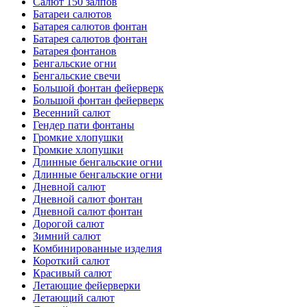
Салют 150 залпов
Батареи салютов
Батарея салютов фонтан
Батарея салютов фонтан
Батарея фонтанов
Бенгальские огни
Бенгальские свечи
Большой фонтан фейерверк
Большой фонтан фейерверк
Весенний салют
Гендер пати фонтаны
Громкие хлопушки
Громкие хлопушки
Длинные бенгальские огни
Длинные бенгальские огни
Дневной салют
Дневной салют фонтан
Дневной салют фонтан
Дорогой салют
Зимний салют
Комбинированные изделия
Короткий салют
Красивый салют
Летающие фейерверки
Летающий салют