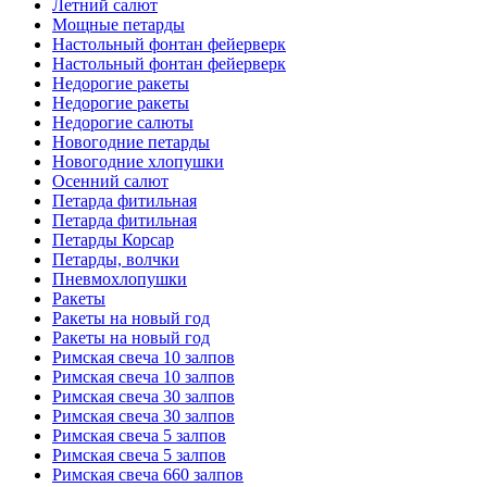
Летний салют
Мощные петарды
Настольный фонтан фейерверк
Настольный фонтан фейерверк
Недорогие ракеты
Недорогие ракеты
Недорогие салюты
Новогодние петарды
Новогодние хлопушки
Осенний салют
Петарда фитильная
Петарда фитильная
Петарды Корсар
Петарды, волчки
Пневмохлопушки
Ракеты
Ракеты на новый год
Ракеты на новый год
Римская свеча 10 залпов
Римская свеча 10 залпов
Римская свеча 30 залпов
Римская свеча 30 залпов
Римская свеча 5 залпов
Римская свеча 5 залпов
Римская свеча 660 залпов