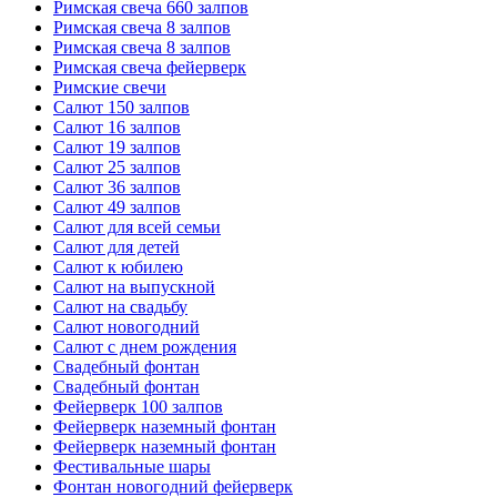
Римская свеча 660 залпов
Римская свеча 8 залпов
Римская свеча 8 залпов
Римская свеча фейерверк
Римские свечи
Салют 150 залпов
Салют 16 залпов
Салют 19 залпов
Салют 25 залпов
Салют 36 залпов
Салют 49 залпов
Салют для всей семьи
Салют для детей
Салют к юбилею
Салют на выпускной
Салют на свадьбу
Салют новогодний
Салют с днем рождения
Свадебный фонтан
Свадебный фонтан
Фейерверк 100 залпов
Фейерверк наземный фонтан
Фейерверк наземный фонтан
Фестивальные шары
Фонтан новогодний фейерверк