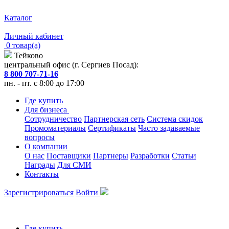
Каталог
Личный кабинет
0 товар(а)
Тейково
центральный офис (г. Сергиев Посад):
8 800 707-71-16
пн. - пт. с 8:00 до 17:00
Где купить
Для бизнеса
Сотрудничество
Партнерская сеть
Система скидок
Промоматериалы
Сертификаты
Часто задаваемые
вопросы
О компании
О нас
Поставщики
Партнеры
Разработки
Статьи
Награды
Для СМИ
Контакты
Зарегистрироваться
Войти
Где купить