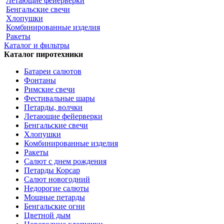
Летающие фейерверки
Бенгальские свечи
Хлопушки
Комбинированные изделия
Ракеты
Каталог и фильтры
Каталог пиротехники
Батареи салютов
Фонтаны
Римские свечи
Фестивальные шары
Петарды, волчки
Летающие фейерверки
Бенгальские свечи
Хлопушки
Комбинированные изделия
Ракеты
Салют с днем рождения
Петарды Корсар
Салют новогодний
Недорогие салюты
Мощные петарды
Бенгальские огни
Цветной дым