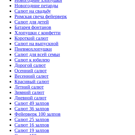
Новогодние хлопушки
Новогодние петарды
Салют на свадьбу
Римская свеча фейерверк
Салют для детей
Батарея фонтанов
Хлопушки с конфетти
Короткий салют
Салют на выпускной
Пневмохлопушки
Салют для всей семьи
Салют к юбилею
Дорогой салют
Осенний салют
Весенний салют
Красивый салют
Летний салют
Зимний салют
Дневной салют
Салют 49 залпов
Салют 36 залпов
Фейерверк 100 залпов
Салют 25 залпов
Салют 16 залпов
Салют 19 залпов