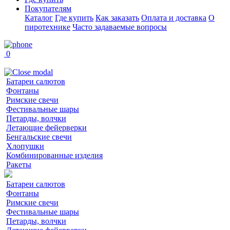
Покупателям
Каталог
Где купить
Как заказать
Оплата и доставка
О
пиротехнике
Часто задаваемые вопросы
0
Батареи салютов
Фонтаны
Римские свечи
Фестивальные шары
Петарды, волчки
Летающие фейерверки
Бенгальские свечи
Хлопушки
Комбинированные изделия
Ракеты
Батареи салютов
Фонтаны
Римские свечи
Фестивальные шары
Петарды, волчки