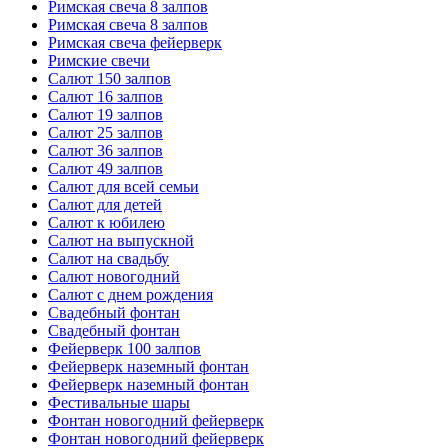
Римская свеча 8 залпов
Римская свеча 8 залпов
Римская свеча фейерверк
Римские свечи
Салют 150 залпов
Салют 16 залпов
Салют 19 залпов
Салют 25 залпов
Салют 36 залпов
Салют 49 залпов
Салют для всей семьи
Салют для детей
Салют к юбилею
Салют на выпускной
Салют на свадьбу
Салют новогодний
Салют с днем рождения
Свадебный фонтан
Свадебный фонтан
Фейерверк 100 залпов
Фейерверк наземный фонтан
Фейерверк наземный фонтан
Фестивальные шары
Фонтан новогодний фейерверк
Фонтан новогодний фейерверк