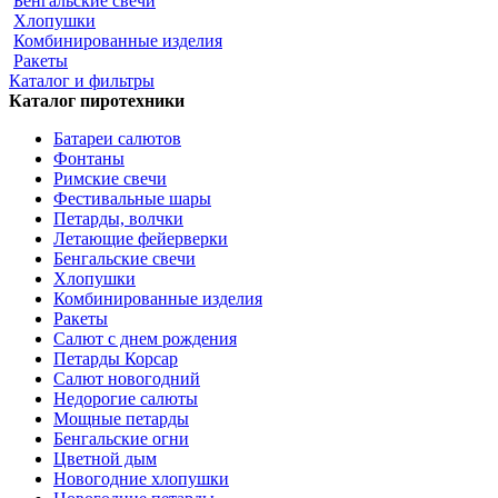
Бенгальские свечи
Хлопушки
Комбинированные изделия
Ракеты
Каталог и фильтры
Каталог пиротехники
Батареи салютов
Фонтаны
Римские свечи
Фестивальные шары
Петарды, волчки
Летающие фейерверки
Бенгальские свечи
Хлопушки
Комбинированные изделия
Ракеты
Салют с днем рождения
Петарды Корсар
Салют новогодний
Недорогие салюты
Мощные петарды
Бенгальские огни
Цветной дым
Новогодние хлопушки