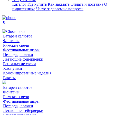
Каталог
Где купить
Как заказать
Оплата и доставка
О
пиротехнике
Часто задаваемые вопросы
0
Батареи салютов
Фонтаны
Римские свечи
Фестивальные шары
Петарды, волчки
Летающие фейерверки
Бенгальские свечи
Хлопушки
Комбинированные изделия
Ракеты
Батареи салютов
Фонтаны
Римские свечи
Фестивальные шары
Петарды, волчки
Летающие фейерверки