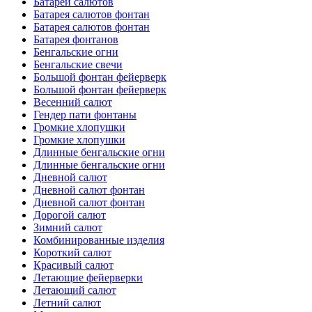
Батареи салютов
Батарея салютов фонтан
Батарея салютов фонтан
Батарея фонтанов
Бенгальские огни
Бенгальские свечи
Большой фонтан фейерверк
Большой фонтан фейерверк
Весенний салют
Гендер пати фонтаны
Громкие хлопушки
Громкие хлопушки
Длинные бенгальские огни
Длинные бенгальские огни
Дневной салют
Дневной салют фонтан
Дневной салют фонтан
Дорогой салют
Зимний салют
Комбинированные изделия
Короткий салют
Красивый салют
Летающие фейерверки
Летающий салют
Летний салют