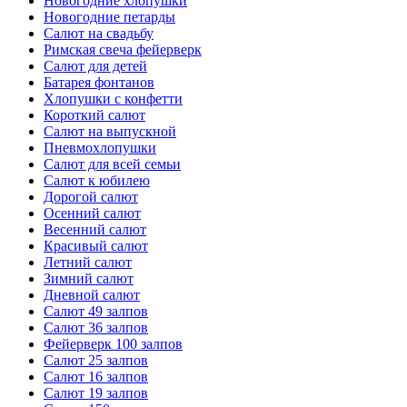
Новогодние хлопушки
Новогодние петарды
Салют на свадьбу
Римская свеча фейерверк
Салют для детей
Батарея фонтанов
Хлопушки с конфетти
Короткий салют
Салют на выпускной
Пневмохлопушки
Салют для всей семьи
Салют к юбилею
Дорогой салют
Осенний салют
Весенний салют
Красивый салют
Летний салют
Зимний салют
Дневной салют
Салют 49 залпов
Салют 36 залпов
Фейерверк 100 залпов
Салют 25 залпов
Салют 16 залпов
Салют 19 залпов