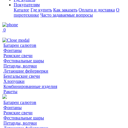
Покупателям
Каталог
Где купить
Как заказать
Оплата и доставка
О
пиротехнике
Часто задаваемые вопросы
0
Батареи салютов
Фонтаны
Римские свечи
Фестивальные шары
Петарды, волчки
Летающие фейерверки
Бенгальские свечи
Хлопушки
Комбинированные изделия
Ракеты
Батареи салютов
Фонтаны
Римские свечи
Фестивальные шары
Петарды, волчки