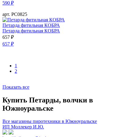
590
₽
арт. РС0825
Петарда фитильная КОБРА
Петарда фитильная КОБРА
657
₽
657
₽
1
2
Показать все
Купить Петарды, волчки в
Южноуральске
Все магазины пиротехники в Южноуральске
ИП Моллекер И.Ю.