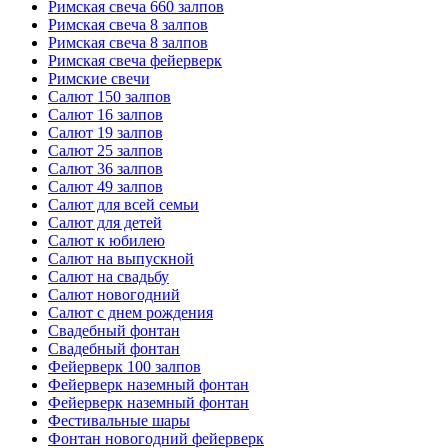
Римская свеча 660 залпов
Римская свеча 8 залпов
Римская свеча 8 залпов
Римская свеча фейерверк
Римские свечи
Салют 150 залпов
Салют 16 залпов
Салют 19 залпов
Салют 25 залпов
Салют 36 залпов
Салют 49 залпов
Салют для всей семьи
Салют для детей
Салют к юбилею
Салют на выпускной
Салют на свадьбу
Салют новогодний
Салют с днем рождения
Свадебный фонтан
Свадебный фонтан
Фейерверк 100 залпов
Фейерверк наземный фонтан
Фейерверк наземный фонтан
Фестивальные шары
Фонтан новогодний фейерверк