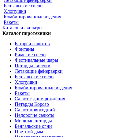
Летающие фейерверки
Бенгальские свечи
Хлопушки
Комбинированные изделия
Ракеты
Каталог и фильтры
Каталог пиротехники
Батареи салютов
Фонтаны
Римские свечи
Фестивальные шары
Петарды, волчки
Летающие фейерверки
Бенгальские свечи
Хлопушки
Комбинированные изделия
Ракеты
Салют с днем рождения
Петарды Корсар
Салют новогодний
Недорогие салюты
Мощные петарды
Бенгальские огни
Цветной дым