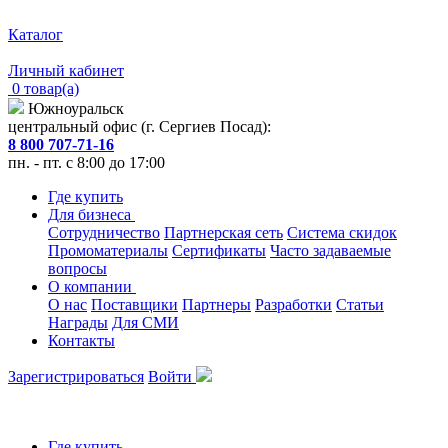
Каталог
Личный кабинет
0 товар(а)
Южноуральск
центральный офис (г. Сергиев Посад):
8 800 707-71-16
пн. - пт. с 8:00 до 17:00
Где купить
Для бизнеса
Сотрудничество
Партнерская сеть
Система скидок
Промоматериалы
Сертификаты
Часто задаваемые
вопросы
О компании
О нас
Поставщики
Партнеры
Разработки
Статьи
Награды
Для СМИ
Контакты
Зарегистрироваться
Войти
Где купить