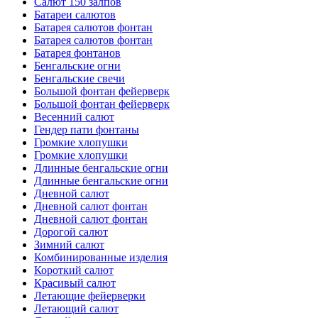
Салют 150 залпов
Батареи салютов
Батарея салютов фонтан
Батарея салютов фонтан
Батарея фонтанов
Бенгальские огни
Бенгальские свечи
Большой фонтан фейерверк
Большой фонтан фейерверк
Весенний салют
Гендер пати фонтаны
Громкие хлопушки
Громкие хлопушки
Длинные бенгальские огни
Длинные бенгальские огни
Дневной салют
Дневной салют фонтан
Дневной салют фонтан
Дорогой салют
Зимний салют
Комбинированные изделия
Короткий салют
Красивый салют
Летающие фейерверки
Летающий салют