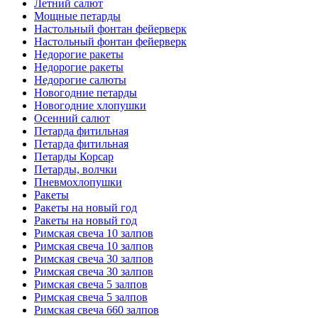
Летний салют
Мощные петарды
Настольный фонтан фейерверк
Настольный фонтан фейерверк
Недорогие ракеты
Недорогие ракеты
Недорогие салюты
Новогодние петарды
Новогодние хлопушки
Осенний салют
Петарда фитильная
Петарда фитильная
Петарды Корсар
Петарды, волчки
Пневмохлопушки
Ракеты
Ракеты на новый год
Ракеты на новый год
Римская свеча 10 залпов
Римская свеча 10 залпов
Римская свеча 30 залпов
Римская свеча 30 залпов
Римская свеча 5 залпов
Римская свеча 5 залпов
Римская свеча 660 залпов