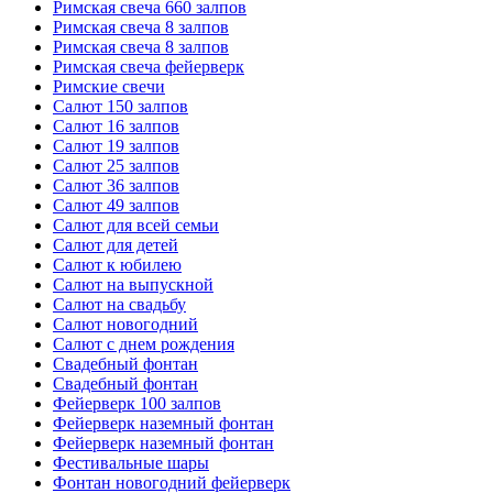
Римская свеча 660 залпов
Римская свеча 8 залпов
Римская свеча 8 залпов
Римская свеча фейерверк
Римские свечи
Салют 150 залпов
Салют 16 залпов
Салют 19 залпов
Салют 25 залпов
Салют 36 залпов
Салют 49 залпов
Салют для всей семьи
Салют для детей
Салют к юбилею
Салют на выпускной
Салют на свадьбу
Салют новогодний
Салют с днем рождения
Свадебный фонтан
Свадебный фонтан
Фейерверк 100 залпов
Фейерверк наземный фонтан
Фейерверк наземный фонтан
Фестивальные шары
Фонтан новогодний фейерверк