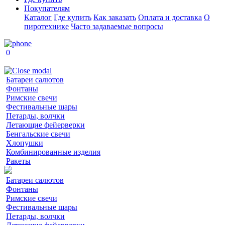
Покупателям
Каталог
Где купить
Как заказать
Оплата и доставка
О
пиротехнике
Часто задаваемые вопросы
0
Батареи салютов
Фонтаны
Римские свечи
Фестивальные шары
Петарды, волчки
Летающие фейерверки
Бенгальские свечи
Хлопушки
Комбинированные изделия
Ракеты
Батареи салютов
Фонтаны
Римские свечи
Фестивальные шары
Петарды, волчки