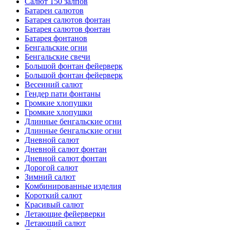
Салют 150 залпов
Батареи салютов
Батарея салютов фонтан
Батарея салютов фонтан
Батарея фонтанов
Бенгальские огни
Бенгальские свечи
Большой фонтан фейерверк
Большой фонтан фейерверк
Весенний салют
Гендер пати фонтаны
Громкие хлопушки
Громкие хлопушки
Длинные бенгальские огни
Длинные бенгальские огни
Дневной салют
Дневной салют фонтан
Дневной салют фонтан
Дорогой салют
Зимний салют
Комбинированные изделия
Короткий салют
Красивый салют
Летающие фейерверки
Летающий салют