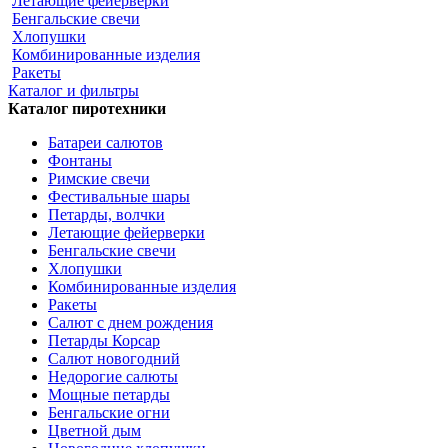
Летающие фейерверки
Бенгальские свечи
Хлопушки
Комбинированные изделия
Ракеты
Каталог и фильтры
Каталог пиротехники
Батареи салютов
Фонтаны
Римские свечи
Фестивальные шары
Петарды, волчки
Летающие фейерверки
Бенгальские свечи
Хлопушки
Комбинированные изделия
Ракеты
Салют с днем рождения
Петарды Корсар
Салют новогодний
Недорогие салюты
Мощные петарды
Бенгальские огни
Цветной дым