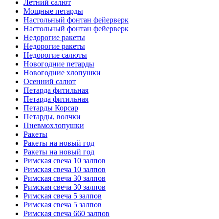
Летний салют
Мощные петарды
Настольный фонтан фейерверк
Настольный фонтан фейерверк
Недорогие ракеты
Недорогие ракеты
Недорогие салюты
Новогодние петарды
Новогодние хлопушки
Осенний салют
Петарда фитильная
Петарда фитильная
Петарды Корсар
Петарды, волчки
Пневмохлопушки
Ракеты
Ракеты на новый год
Ракеты на новый год
Римская свеча 10 залпов
Римская свеча 10 залпов
Римская свеча 30 залпов
Римская свеча 30 залпов
Римская свеча 5 залпов
Римская свеча 5 залпов
Римская свеча 660 залпов