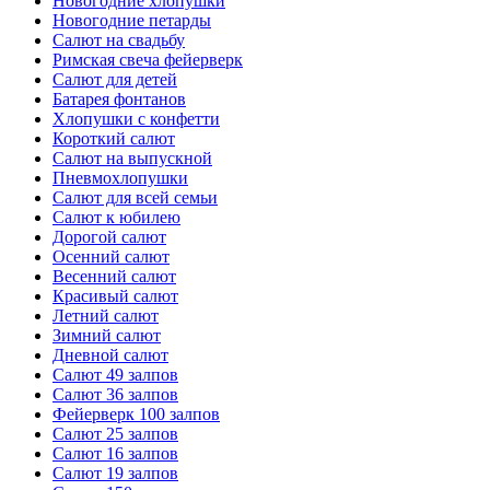
Новогодние хлопушки
Новогодние петарды
Салют на свадьбу
Римская свеча фейерверк
Салют для детей
Батарея фонтанов
Хлопушки с конфетти
Короткий салют
Салют на выпускной
Пневмохлопушки
Салют для всей семьи
Салют к юбилею
Дорогой салют
Осенний салют
Весенний салют
Красивый салют
Летний салют
Зимний салют
Дневной салют
Салют 49 залпов
Салют 36 залпов
Фейерверк 100 залпов
Салют 25 залпов
Салют 16 залпов
Салют 19 залпов