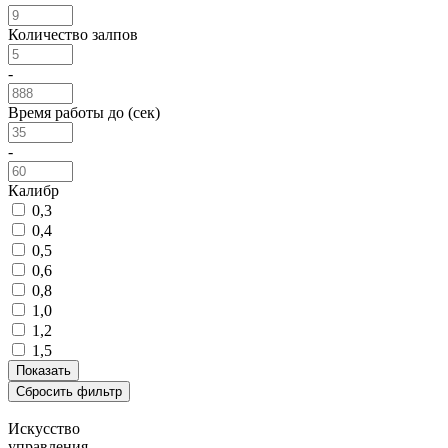
Количество залпов
-
Время работы до (сек)
-
Калибр
0,3
0,4
0,5
0,6
0,8
1,0
1,2
1,5
Искусство
управления