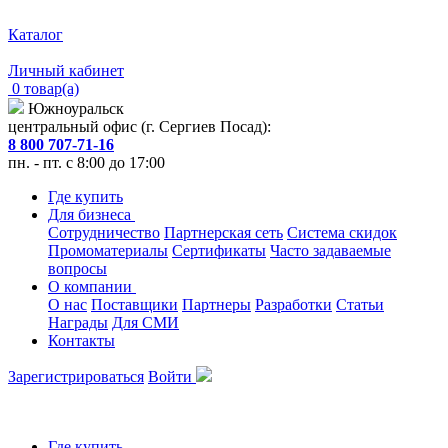
Каталог
Личный кабинет
0 товар(а)
Южноуральск
центральный офис (г. Сергиев Посад):
8 800 707-71-16
пн. - пт. с 8:00 до 17:00
Где купить
Для бизнеса
Сотрудничество
Партнерская сеть
Система скидок
Промоматериалы
Сертификаты
Часто задаваемые
вопросы
О компании
О нас
Поставщики
Партнеры
Разработки
Статьи
Награды
Для СМИ
Контакты
Зарегистрироваться
Войти
Где купить