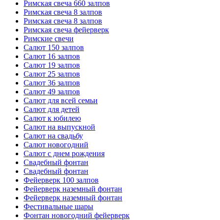
Римская свеча 660 залпов
Римская свеча 8 залпов
Римская свеча 8 залпов
Римская свеча фейерверк
Римские свечи
Салют 150 залпов
Салют 16 залпов
Салют 19 залпов
Салют 25 залпов
Салют 36 залпов
Салют 49 залпов
Салют для всей семьи
Салют для детей
Салют к юбилею
Салют на выпускной
Салют на свадьбу
Салют новогодний
Салют с днем рождения
Свадебный фонтан
Свадебный фонтан
Фейерверк 100 залпов
Фейерверк наземный фонтан
Фейерверк наземный фонтан
Фестивальные шары
Фонтан новогодний фейерверк