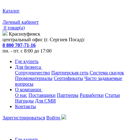
Каталог
Личный кабинет
0 товар(а)
Красноуфимск
центральный офис (г. Сергиев Посад):
8 800 707-71-16
пн. - пт. с 8:00 до 17:00
Где купить
Для бизнеса
Сотрудничество
Партнерская сеть
Система скидок
Промоматериалы
Сертификаты
Часто задаваемые
вопросы
О компании
О нас
Поставщики
Партнеры
Разработки
Статьи
Награды
Для СМИ
Контакты
Зарегистрироваться
Войти
Где купить