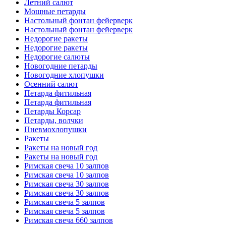
Летний салют
Мощные петарды
Настольный фонтан фейерверк
Настольный фонтан фейерверк
Недорогие ракеты
Недорогие ракеты
Недорогие салюты
Новогодние петарды
Новогодние хлопушки
Осенний салют
Петарда фитильная
Петарда фитильная
Петарды Корсар
Петарды, волчки
Пневмохлопушки
Ракеты
Ракеты на новый год
Ракеты на новый год
Римская свеча 10 залпов
Римская свеча 10 залпов
Римская свеча 30 залпов
Римская свеча 30 залпов
Римская свеча 5 залпов
Римская свеча 5 залпов
Римская свеча 660 залпов