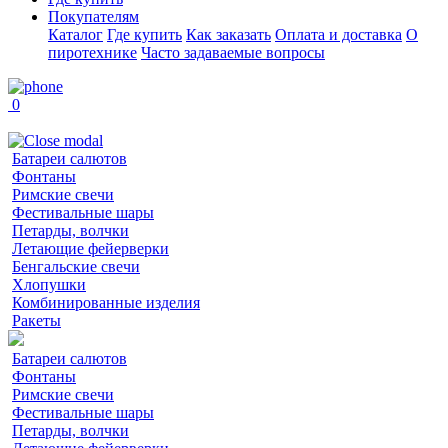
Покупателям
Каталог
Где купить
Как заказать
Оплата и доставка
О
пиротехнике
Часто задаваемые вопросы
0
Батареи салютов
Фонтаны
Римские свечи
Фестивальные шары
Петарды, волчки
Летающие фейерверки
Бенгальские свечи
Хлопушки
Комбинированные изделия
Ракеты
Батареи салютов
Фонтаны
Римские свечи
Фестивальные шары
Петарды, волчки