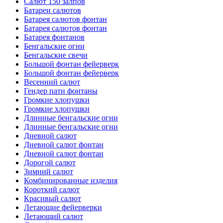
Салют 150 залпов
Батареи салютов
Батарея салютов фонтан
Батарея салютов фонтан
Батарея фонтанов
Бенгальские огни
Бенгальские свечи
Большой фонтан фейерверк
Большой фонтан фейерверк
Весенний салют
Гендер пати фонтаны
Громкие хлопушки
Громкие хлопушки
Длинные бенгальские огни
Длинные бенгальские огни
Дневной салют
Дневной салют фонтан
Дневной салют фонтан
Дорогой салют
Зимний салют
Комбинированные изделия
Короткий салют
Красивый салют
Летающие фейерверки
Летающий салют