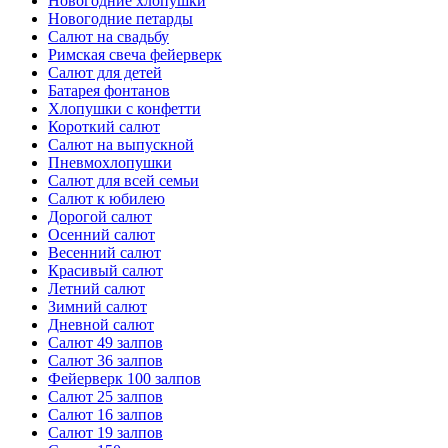
Новогодние хлопушки
Новогодние петарды
Салют на свадьбу
Римская свеча фейерверк
Салют для детей
Батарея фонтанов
Хлопушки с конфетти
Короткий салют
Салют на выпускной
Пневмохлопушки
Салют для всей семьи
Салют к юбилею
Дорогой салют
Осенний салют
Весенний салют
Красивый салют
Летний салют
Зимний салют
Дневной салют
Салют 49 залпов
Салют 36 залпов
Фейерверк 100 залпов
Салют 25 залпов
Салют 16 залпов
Салют 19 залпов