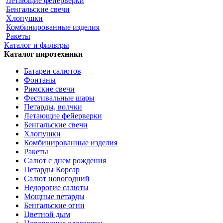
Летающие фейерверки
Бенгальские свечи
Хлопушки
Комбинированные изделия
Ракеты
Каталог и фильтры
Каталог пиротехники
Батареи салютов
Фонтаны
Римские свечи
Фестивальные шары
Петарды, волчки
Летающие фейерверки
Бенгальские свечи
Хлопушки
Комбинированные изделия
Ракеты
Салют с днем рождения
Петарды Корсар
Салют новогодний
Недорогие салюты
Мощные петарды
Бенгальские огни
Цветной дым