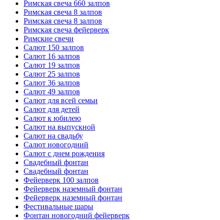
Римская свеча 660 залпов
Римская свеча 8 залпов
Римская свеча 8 залпов
Римская свеча фейерверк
Римские свечи
Салют 150 залпов
Салют 16 залпов
Салют 19 залпов
Салют 25 залпов
Салют 36 залпов
Салют 49 залпов
Салют для всей семьи
Салют для детей
Салют к юбилею
Салют на выпускной
Салют на свадьбу
Салют новогодний
Салют с днем рождения
Свадебный фонтан
Свадебный фонтан
Фейерверк 100 залпов
Фейерверк наземный фонтан
Фейерверк наземный фонтан
Фестивальные шары
Фонтан новогодний фейерверк