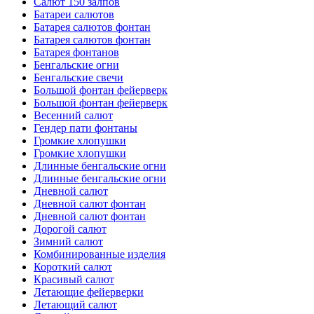
Салют 150 залпов
Батареи салютов
Батарея салютов фонтан
Батарея салютов фонтан
Батарея фонтанов
Бенгальские огни
Бенгальские свечи
Большой фонтан фейерверк
Большой фонтан фейерверк
Весенний салют
Гендер пати фонтаны
Громкие хлопушки
Громкие хлопушки
Длинные бенгальские огни
Длинные бенгальские огни
Дневной салют
Дневной салют фонтан
Дневной салют фонтан
Дорогой салют
Зимний салют
Комбинированные изделия
Короткий салют
Красивый салют
Летающие фейерверки
Летающий салют