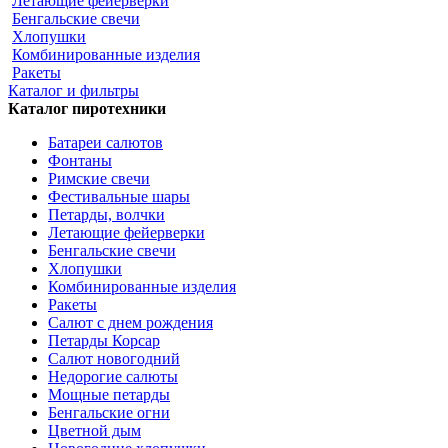
Летающие фейерверки
Бенгальские свечи
Хлопушки
Комбинированные изделия
Ракеты
Каталог и фильтры
Каталог пиротехники
Батареи салютов
Фонтаны
Римские свечи
Фестивальные шары
Петарды, волчки
Летающие фейерверки
Бенгальские свечи
Хлопушки
Комбинированные изделия
Ракеты
Салют с днем рождения
Петарды Корсар
Салют новогодний
Недорогие салюты
Мощные петарды
Бенгальские огни
Цветной дым