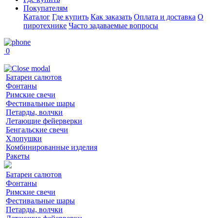
Покупателям
Каталог
Где купить
Как заказать
Оплата и доставка
О
пиротехнике
Часто задаваемые вопросы
0
Батареи салютов
Фонтаны
Римские свечи
Фестивальные шары
Петарды, волчки
Летающие фейерверки
Бенгальские свечи
Хлопушки
Комбинированные изделия
Ракеты
Батареи салютов
Фонтаны
Римские свечи
Фестивальные шары
Петарды, волчки