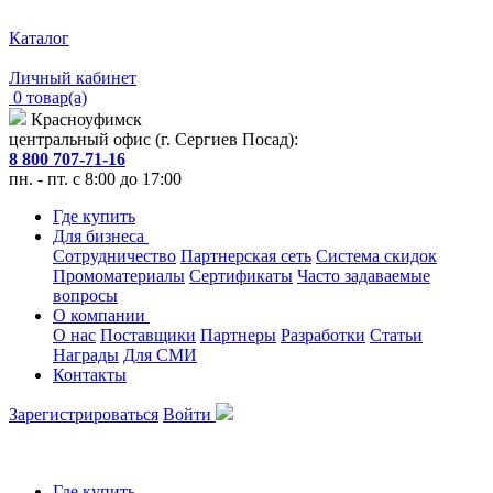
Каталог
Личный кабинет
0 товар(а)
Красноуфимск
центральный офис (г. Сергиев Посад):
8 800 707-71-16
пн. - пт. с 8:00 до 17:00
Где купить
Для бизнеса
Сотрудничество
Партнерская сеть
Система скидок
Промоматериалы
Сертификаты
Часто задаваемые
вопросы
О компании
О нас
Поставщики
Партнеры
Разработки
Статьи
Награды
Для СМИ
Контакты
Зарегистрироваться
Войти
Где купить