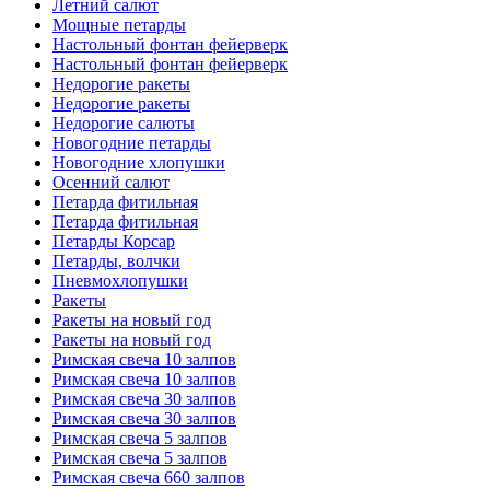
Летний салют
Мощные петарды
Настольный фонтан фейерверк
Настольный фонтан фейерверк
Недорогие ракеты
Недорогие ракеты
Недорогие салюты
Новогодние петарды
Новогодние хлопушки
Осенний салют
Петарда фитильная
Петарда фитильная
Петарды Корсар
Петарды, волчки
Пневмохлопушки
Ракеты
Ракеты на новый год
Ракеты на новый год
Римская свеча 10 залпов
Римская свеча 10 залпов
Римская свеча 30 залпов
Римская свеча 30 залпов
Римская свеча 5 залпов
Римская свеча 5 залпов
Римская свеча 660 залпов