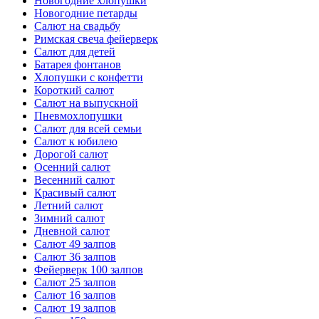
Новогодние хлопушки
Новогодние петарды
Салют на свадьбу
Римская свеча фейерверк
Салют для детей
Батарея фонтанов
Хлопушки с конфетти
Короткий салют
Салют на выпускной
Пневмохлопушки
Салют для всей семьи
Салют к юбилею
Дорогой салют
Осенний салют
Весенний салют
Красивый салют
Летний салют
Зимний салют
Дневной салют
Салют 49 залпов
Салют 36 залпов
Фейерверк 100 залпов
Салют 25 залпов
Салют 16 залпов
Салют 19 залпов