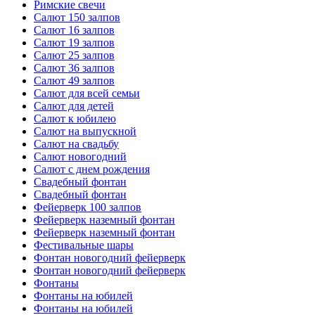
Римские свечи
Салют 150 залпов
Салют 16 залпов
Салют 19 залпов
Салют 25 залпов
Салют 36 залпов
Салют 49 залпов
Салют для всей семьи
Салют для детей
Салют к юбилею
Салют на выпускной
Салют на свадьбу
Салют новогодний
Салют с днем рождения
Свадебный фонтан
Свадебный фонтан
Фейерверк 100 залпов
Фейерверк наземный фонтан
Фейерверк наземный фонтан
Фестивальные шары
Фонтан новогодний фейерверк
Фонтан новогодний фейерверк
Фонтаны
Фонтаны на юбилей
Фонтаны на юбилей