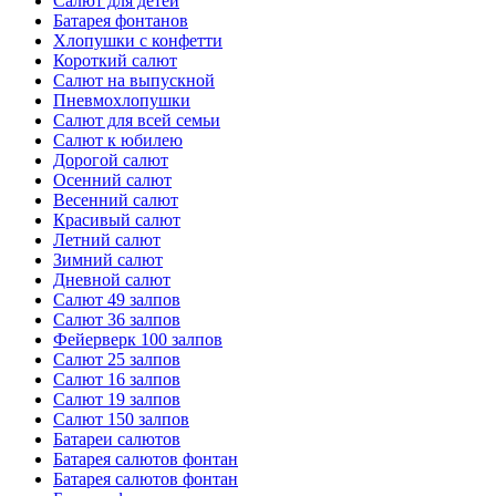
Салют для детей
Батарея фонтанов
Хлопушки с конфетти
Короткий салют
Салют на выпускной
Пневмохлопушки
Салют для всей семьи
Салют к юбилею
Дорогой салют
Осенний салют
Весенний салют
Красивый салют
Летний салют
Зимний салют
Дневной салют
Салют 49 залпов
Салют 36 залпов
Фейерверк 100 залпов
Салют 25 залпов
Салют 16 залпов
Салют 19 залпов
Салют 150 залпов
Батареи салютов
Батарея салютов фонтан
Батарея салютов фонтан