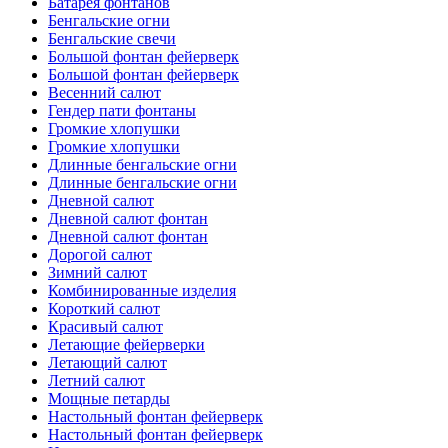
Батарея фонтанов
Бенгальские огни
Бенгальские свечи
Большой фонтан фейерверк
Большой фонтан фейерверк
Весенний салют
Гендер пати фонтаны
Громкие хлопушки
Громкие хлопушки
Длинные бенгальские огни
Длинные бенгальские огни
Дневной салют
Дневной салют фонтан
Дневной салют фонтан
Дорогой салют
Зимний салют
Комбинированные изделия
Короткий салют
Красивый салют
Летающие фейерверки
Летающий салют
Летний салют
Мощные петарды
Настольный фонтан фейерверк
Настольный фонтан фейерверк