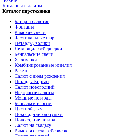
Ракеты
Каталог и фильтры
Каталог пиротехники
Батареи салютов
Фонтаны
Римские свечи
Фестивальные шары
Петарды, волчки
Летающие фейерверки
Бенгальские свечи
Хлопушки
Комбинированные изделия
Ракеты
Салют с днем рождения
Петарды Корсар
Салют новогодний
Недорогие салюты
Мощные петарды
Бенгальские огни
Цветной дым
Новогодние хлопушки
Новогодние петарды
Салют на свадьбу
Римская свеча фейерверк