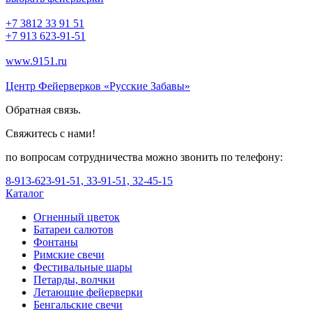
+7 3812 33 91 51
+7 913 623-91-51
www.9151.ru
Центр Фейерверков «Русские Забавы»
Обратная связь.
Свяжитесь с нами!
по вопросам сотрудничества можно звонить по телефону:
8-913-623-91-51, 33-91-51, 32-45-15
Каталог
Огненный цветок
Батареи салютов
Фонтаны
Римские свечи
Фестивальные шары
Петарды, волчки
Летающие фейерверки
Бенгальские свечи