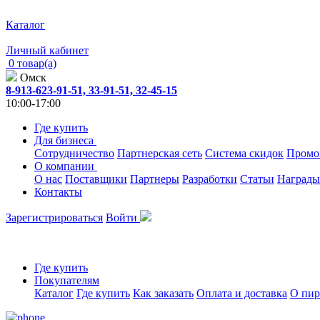
Каталог
Личный кабинет
0 товар(а)
Омск
8-913-623-91-51, 33-91-51, 32-45-15
10:00-17:00
Где купить
Для бизнеса
Сотрудничество
Партнерская сеть
Система скидок
Промо
О компании
О нас
Поставщики
Партнеры
Разработки
Статьи
Награды
Контакты
Зарегистрироваться
Войти
Где купить
Покупателям
Каталог
Где купить
Как заказать
Оплата и доставка
О пир