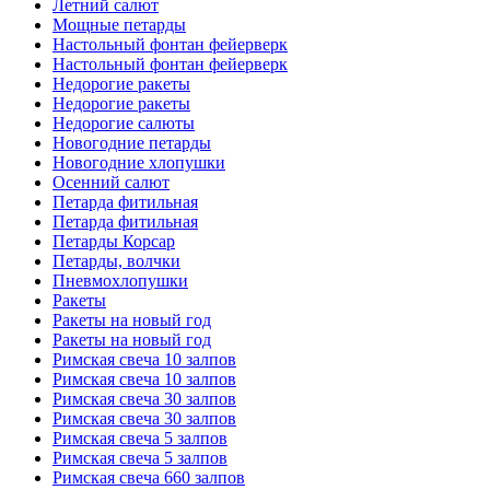
Летний салют
Мощные петарды
Настольный фонтан фейерверк
Настольный фонтан фейерверк
Недорогие ракеты
Недорогие ракеты
Недорогие салюты
Новогодние петарды
Новогодние хлопушки
Осенний салют
Петарда фитильная
Петарда фитильная
Петарды Корсар
Петарды, волчки
Пневмохлопушки
Ракеты
Ракеты на новый год
Ракеты на новый год
Римская свеча 10 залпов
Римская свеча 10 залпов
Римская свеча 30 залпов
Римская свеча 30 залпов
Римская свеча 5 залпов
Римская свеча 5 залпов
Римская свеча 660 залпов