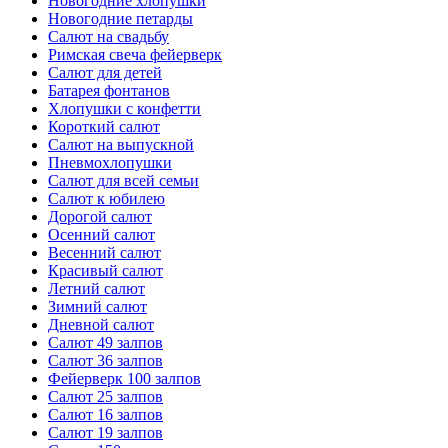
Новогодние хлопушки
Новогодние петарды
Салют на свадьбу
Римская свеча фейерверк
Салют для детей
Батарея фонтанов
Хлопушки с конфетти
Короткий салют
Салют на выпускной
Пневмохлопушки
Салют для всей семьи
Салют к юбилею
Дорогой салют
Осенний салют
Весенний салют
Красивый салют
Летний салют
Зимний салют
Дневной салют
Салют 49 залпов
Салют 36 залпов
Фейерверк 100 залпов
Салют 25 залпов
Салют 16 залпов
Салют 19 залпов