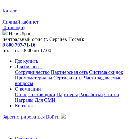
Каталог
Личный кабинет
0 товар(а)
Не выбран
центральный офис (г. Сергиев Посад):
8 800 707-71-16
пн. - пт. с 8:00 до 17:00
Где купить
Для бизнеса
Сотрудничество
Партнерская сеть
Система скидок
Промоматериалы
Сертификаты
Часто задаваемые
вопросы
О компании
О нас
Поставщики
Партнеры
Разработки
Статьи
Награды
Для СМИ
Контакты
Зарегистрироваться
Войти
Где купить