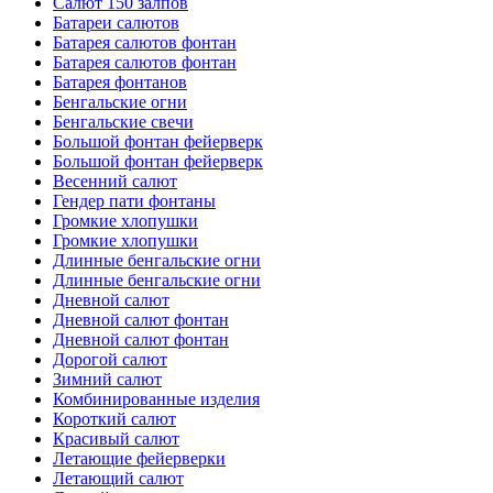
Салют 150 залпов
Батареи салютов
Батарея салютов фонтан
Батарея салютов фонтан
Батарея фонтанов
Бенгальские огни
Бенгальские свечи
Большой фонтан фейерверк
Большой фонтан фейерверк
Весенний салют
Гендер пати фонтаны
Громкие хлопушки
Громкие хлопушки
Длинные бенгальские огни
Длинные бенгальские огни
Дневной салют
Дневной салют фонтан
Дневной салют фонтан
Дорогой салют
Зимний салют
Комбинированные изделия
Короткий салют
Красивый салют
Летающие фейерверки
Летающий салют