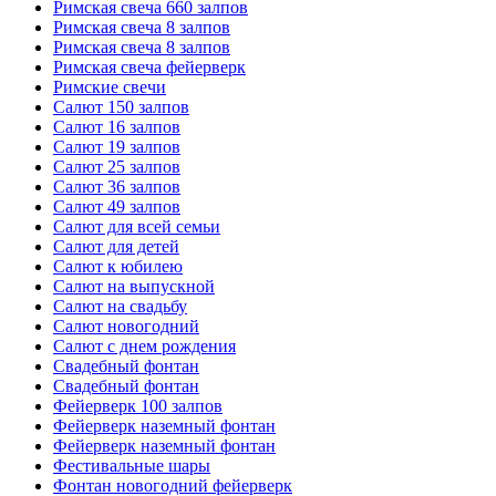
Римская свеча 660 залпов
Римская свеча 8 залпов
Римская свеча 8 залпов
Римская свеча фейерверк
Римские свечи
Салют 150 залпов
Салют 16 залпов
Салют 19 залпов
Салют 25 залпов
Салют 36 залпов
Салют 49 залпов
Салют для всей семьи
Салют для детей
Салют к юбилею
Салют на выпускной
Салют на свадьбу
Салют новогодний
Салют с днем рождения
Свадебный фонтан
Свадебный фонтан
Фейерверк 100 залпов
Фейерверк наземный фонтан
Фейерверк наземный фонтан
Фестивальные шары
Фонтан новогодний фейерверк