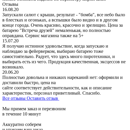
Отзывы
16.08.20
Запускали салют с крыши, результат - "бомба", все небо было
в блестках и огоньках, а вспышки было видно и в другом
конце города. Очень красиво, красочно и зрелищно. Цена за
батарею "Встреча друзей" немаленькая, но полностью
оправдана. Сервис магазина также на 5+
15.07.20
Я получаю истинное удовольствие, когда запускаю и
наблюдаю за фейерверком, выбираю батарею тоже
самостоятельно. Радует, что здесь много пиротехники, и
выбирать есть из чего. Продукция качественная, эксцессов не
возникало.
20.06.20
Полностью довольна и никаких нареканий нет: оформили и
доставили быстро, цена на
сайте соответствует действительности, как и описание
характеристик, персонал приветливый. Спасибо.
Все отзывы
Оставить отзыв
Мы примем заказ и перезвоним
в течение 10 минут
Аккуратно соберем
и упакуем ваш заказ