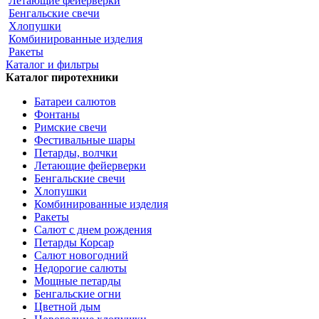
Летающие фейерверки
Бенгальские свечи
Хлопушки
Комбинированные изделия
Ракеты
Каталог и фильтры
Каталог пиротехники
Батареи салютов
Фонтаны
Римские свечи
Фестивальные шары
Петарды, волчки
Летающие фейерверки
Бенгальские свечи
Хлопушки
Комбинированные изделия
Ракеты
Салют с днем рождения
Петарды Корсар
Салют новогодний
Недорогие салюты
Мощные петарды
Бенгальские огни
Цветной дым