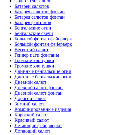
Салют 150 залпов
Батареи салютов
Батарея салютов фонтан
Батарея салютов фонтан
Батарея фонтанов
Бенгальские огни
Бенгальские свечи
Большой фонтан фейерверк
Большой фонтан фейерверк
Весенний салют
Гендер пати фонтаны
Громкие хлопушки
Громкие хлопушки
Длинные бенгальские огни
Длинные бенгальские огни
Дневной салют
Дневной салют фонтан
Дневной салют фонтан
Дорогой салют
Зимний салют
Комбинированные изделия
Короткий салют
Красивый салют
Летающие фейерверки
Летающий салют