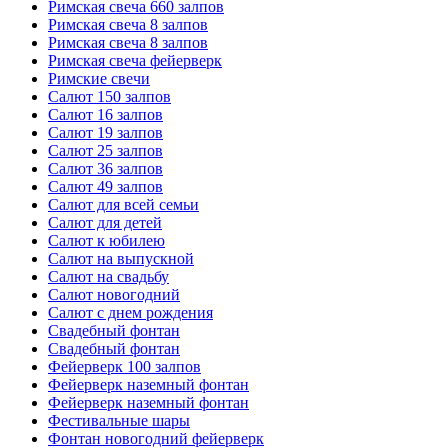
Римская свеча 660 залпов
Римская свеча 8 залпов
Римская свеча 8 залпов
Римская свеча фейерверк
Римские свечи
Салют 150 залпов
Салют 16 залпов
Салют 19 залпов
Салют 25 залпов
Салют 36 залпов
Салют 49 залпов
Салют для всей семьи
Салют для детей
Салют к юбилею
Салют на выпускной
Салют на свадьбу
Салют новогодний
Салют с днем рождения
Свадебный фонтан
Свадебный фонтан
Фейерверк 100 залпов
Фейерверк наземный фонтан
Фейерверк наземный фонтан
Фестивальные шары
Фонтан новогодний фейерверк