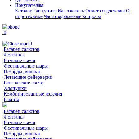
Покупателям
Каталог
Где купить
Как заказать
Оплата и доставка
О
пиротехнике
Часто задаваемые вопросы
0
Батареи салютов
Фонтаны
Римские свечи
Фестивальные шары
Петарды, волчки
Летающие фейерверки
Бенгальские свечи
Хлопушки
Комбинированные изделия
Ракеты
Батареи салютов
Фонтаны
Римские свечи
Фестивальные шары
Петарды, волчки