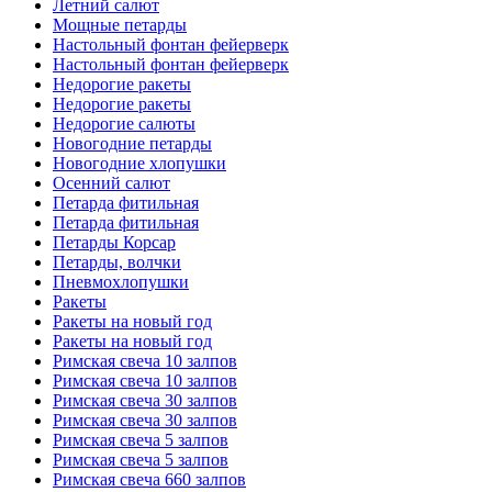
Летний салют
Мощные петарды
Настольный фонтан фейерверк
Настольный фонтан фейерверк
Недорогие ракеты
Недорогие ракеты
Недорогие салюты
Новогодние петарды
Новогодние хлопушки
Осенний салют
Петарда фитильная
Петарда фитильная
Петарды Корсар
Петарды, волчки
Пневмохлопушки
Ракеты
Ракеты на новый год
Ракеты на новый год
Римская свеча 10 залпов
Римская свеча 10 залпов
Римская свеча 30 залпов
Римская свеча 30 залпов
Римская свеча 5 залпов
Римская свеча 5 залпов
Римская свеча 660 залпов