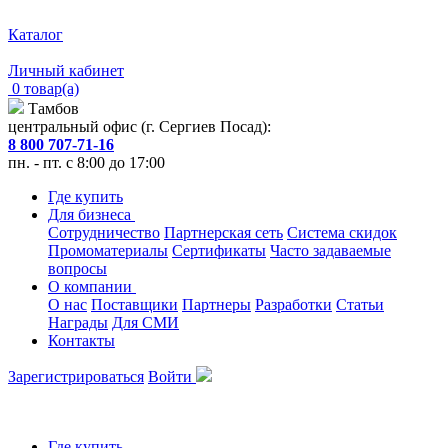
Каталог
Личный кабинет
0 товар(а)
Тамбов
центральный офис (г. Сергиев Посад):
8 800 707-71-16
пн. - пт. с 8:00 до 17:00
Где купить
Для бизнеса
Сотрудничество
Партнерская сеть
Система скидок
Промоматериалы
Сертификаты
Часто задаваемые
вопросы
О компании
О нас
Поставщики
Партнеры
Разработки
Статьи
Награды
Для СМИ
Контакты
Зарегистрироваться
Войти
Где купить