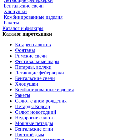
Летающие фейерверки
Бенгальские свечи
Хлопушки
Комбинированные изделия
Ракеты
Каталог и фильтры
Каталог пиротехники
Батареи салютов
Фонтаны
Римские свечи
Фестивальные шары
Петарды, волчки
Летающие фейерверки
Бенгальские свечи
Хлопушки
Комбинированные изделия
Ракеты
Салют с днем рождения
Петарды Корсар
Салют новогодний
Недорогие салюты
Мощные петарды
Бенгальские огни
Цветной дым