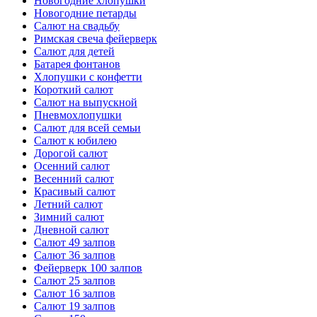
Новогодние хлопушки
Новогодние петарды
Салют на свадьбу
Римская свеча фейерверк
Салют для детей
Батарея фонтанов
Хлопушки с конфетти
Короткий салют
Салют на выпускной
Пневмохлопушки
Салют для всей семьи
Салют к юбилею
Дорогой салют
Осенний салют
Весенний салют
Красивый салют
Летний салют
Зимний салют
Дневной салют
Салют 49 залпов
Салют 36 залпов
Фейерверк 100 залпов
Салют 25 залпов
Салют 16 залпов
Салют 19 залпов