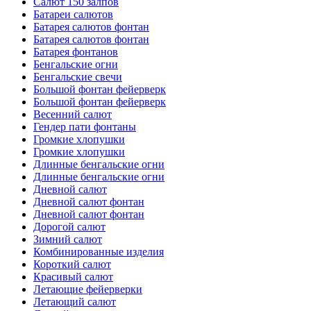
Салют 150 залпов
Батареи салютов
Батарея салютов фонтан
Батарея салютов фонтан
Батарея фонтанов
Бенгальские огни
Бенгальские свечи
Большой фонтан фейерверк
Большой фонтан фейерверк
Весенний салют
Гендер пати фонтаны
Громкие хлопушки
Громкие хлопушки
Длинные бенгальские огни
Длинные бенгальские огни
Дневной салют
Дневной салют фонтан
Дневной салют фонтан
Дорогой салют
Зимний салют
Комбинированные изделия
Короткий салют
Красивый салют
Летающие фейерверки
Летающий салют