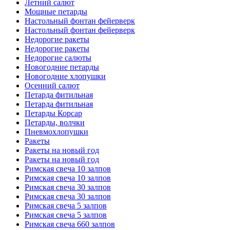
Летний салют
Мощные петарды
Настольный фонтан фейерверк
Настольный фонтан фейерверк
Недорогие ракеты
Недорогие ракеты
Недорогие салюты
Новогодние петарды
Новогодние хлопушки
Осенний салют
Петарда фитильная
Петарда фитильная
Петарды Корсар
Петарды, волчки
Пневмохлопушки
Ракеты
Ракеты на новый год
Ракеты на новый год
Римская свеча 10 залпов
Римская свеча 10 залпов
Римская свеча 30 залпов
Римская свеча 30 залпов
Римская свеча 5 залпов
Римская свеча 5 залпов
Римская свеча 660 залпов