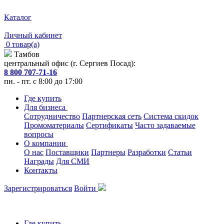
Каталог
Личный кабинет
0 товар(а)
Тамбов
центральный офис (г. Сергиев Посад):
8 800 707-71-16
пн. - пт. с 8:00 до 17:00
Где купить
Для бизнеса
Сотрудничество
Партнерская сеть
Система скидок
Промоматериалы
Сертификаты
Часто задаваемые
вопросы
О компании
О нас
Поставщики
Партнеры
Разработки
Статьи
Награды
Для СМИ
Контакты
Зарегистрироваться
Войти
Где купить