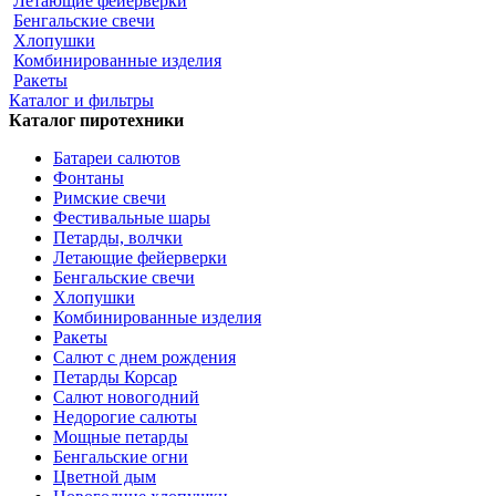
Летающие фейерверки
Бенгальские свечи
Хлопушки
Комбинированные изделия
Ракеты
Каталог и фильтры
Каталог пиротехники
Батареи салютов
Фонтаны
Римские свечи
Фестивальные шары
Петарды, волчки
Летающие фейерверки
Бенгальские свечи
Хлопушки
Комбинированные изделия
Ракеты
Салют с днем рождения
Петарды Корсар
Салют новогодний
Недорогие салюты
Мощные петарды
Бенгальские огни
Цветной дым