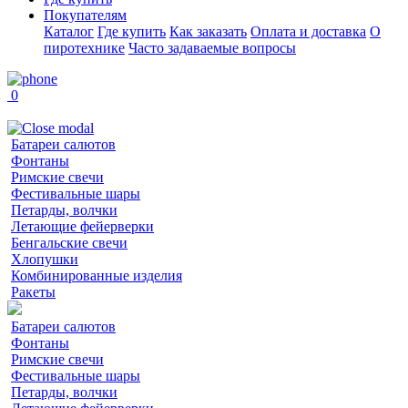
Покупателям
Каталог
Где купить
Как заказать
Оплата и доставка
О
пиротехнике
Часто задаваемые вопросы
0
Батареи салютов
Фонтаны
Римские свечи
Фестивальные шары
Петарды, волчки
Летающие фейерверки
Бенгальские свечи
Хлопушки
Комбинированные изделия
Ракеты
Батареи салютов
Фонтаны
Римские свечи
Фестивальные шары
Петарды, волчки