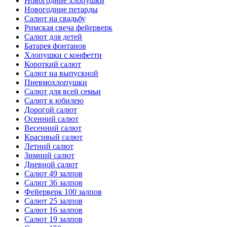
Новогодние хлопушки
Новогодние петарды
Салют на свадьбу
Римская свеча фейерверк
Салют для детей
Батарея фонтанов
Хлопушки с конфетти
Короткий салют
Салют на выпускной
Пневмохлопушки
Салют для всей семьи
Салют к юбилею
Дорогой салют
Осенний салют
Весенний салют
Красивый салют
Летний салют
Зимний салют
Дневной салют
Салют 49 залпов
Салют 36 залпов
Фейерверк 100 залпов
Салют 25 залпов
Салют 16 залпов
Салют 19 залпов