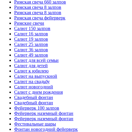
Римская свеча 660 залпов
Римская свеча 8 залпов
Римская свеча 8 залпов
Римская свеча фейерверк
Римские свечи
Салют 150 залпов
Салют 16 залпов
Салют 19 залпов
Салют 25 залпов
Салют 36 залпов
Салют 49 залпов
Салют для всей семьи
Салют для детей
Салют к юбилею
Салют на выпускной
Салют на свадьбу
Салют новогодний
Салют с днем рождения
Свадебный фонтан
Свадебный фонтан
Фейерверк 100 залпов
Фейерверк наземный фонтан
Фейерверк наземный фонтан
Фестивальные шары
Фонтан новогодний фейерверк