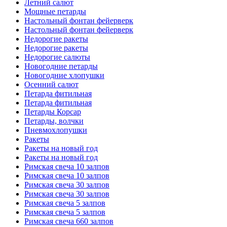
Летний салют
Мощные петарды
Настольный фонтан фейерверк
Настольный фонтан фейерверк
Недорогие ракеты
Недорогие ракеты
Недорогие салюты
Новогодние петарды
Новогодние хлопушки
Осенний салют
Петарда фитильная
Петарда фитильная
Петарды Корсар
Петарды, волчки
Пневмохлопушки
Ракеты
Ракеты на новый год
Ракеты на новый год
Римская свеча 10 залпов
Римская свеча 10 залпов
Римская свеча 30 залпов
Римская свеча 30 залпов
Римская свеча 5 залпов
Римская свеча 5 залпов
Римская свеча 660 залпов