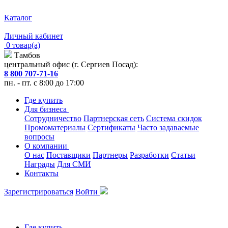
Каталог
Личный кабинет
0 товар(а)
Тамбов
центральный офис (г. Сергиев Посад):
8 800 707-71-16
пн. - пт. с 8:00 до 17:00
Где купить
Для бизнеса
Сотрудничество
Партнерская сеть
Система скидок
Промоматериалы
Сертификаты
Часто задаваемые
вопросы
О компании
О нас
Поставщики
Партнеры
Разработки
Статьи
Награды
Для СМИ
Контакты
Зарегистрироваться
Войти
Где купить