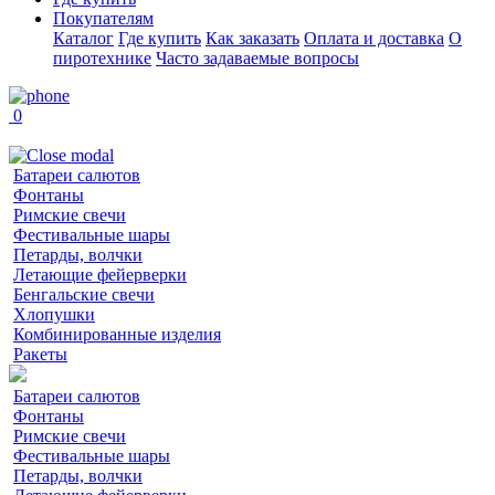
Покупателям
Каталог
Где купить
Как заказать
Оплата и доставка
О
пиротехнике
Часто задаваемые вопросы
0
Батареи салютов
Фонтаны
Римские свечи
Фестивальные шары
Петарды, волчки
Летающие фейерверки
Бенгальские свечи
Хлопушки
Комбинированные изделия
Ракеты
Батареи салютов
Фонтаны
Римские свечи
Фестивальные шары
Петарды, волчки