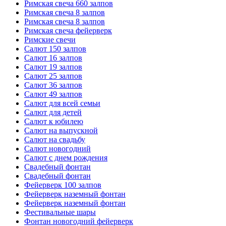
Римская свеча 660 залпов
Римская свеча 8 залпов
Римская свеча 8 залпов
Римская свеча фейерверк
Римские свечи
Салют 150 залпов
Салют 16 залпов
Салют 19 залпов
Салют 25 залпов
Салют 36 залпов
Салют 49 залпов
Салют для всей семьи
Салют для детей
Салют к юбилею
Салют на выпускной
Салют на свадьбу
Салют новогодний
Салют с днем рождения
Свадебный фонтан
Свадебный фонтан
Фейерверк 100 залпов
Фейерверк наземный фонтан
Фейерверк наземный фонтан
Фестивальные шары
Фонтан новогодний фейерверк