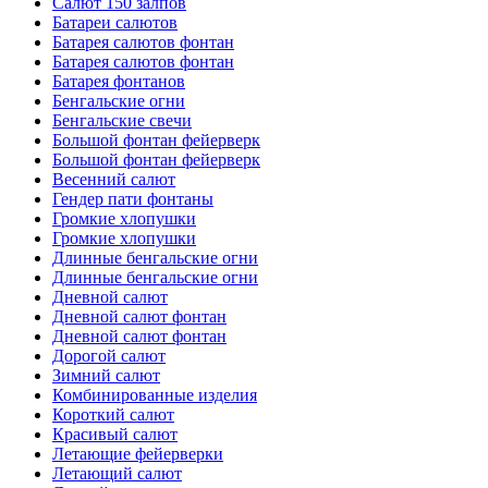
Салют 150 залпов
Батареи салютов
Батарея салютов фонтан
Батарея салютов фонтан
Батарея фонтанов
Бенгальские огни
Бенгальские свечи
Большой фонтан фейерверк
Большой фонтан фейерверк
Весенний салют
Гендер пати фонтаны
Громкие хлопушки
Громкие хлопушки
Длинные бенгальские огни
Длинные бенгальские огни
Дневной салют
Дневной салют фонтан
Дневной салют фонтан
Дорогой салют
Зимний салют
Комбинированные изделия
Короткий салют
Красивый салют
Летающие фейерверки
Летающий салют