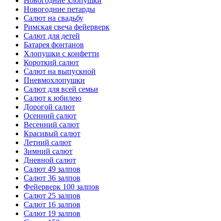
Новогодние хлопушки
Новогодние петарды
Салют на свадьбу
Римская свеча фейерверк
Салют для детей
Батарея фонтанов
Хлопушки с конфетти
Короткий салют
Салют на выпускной
Пневмохлопушки
Салют для всей семьи
Салют к юбилею
Дорогой салют
Осенний салют
Весенний салют
Красивый салют
Летний салют
Зимний салют
Дневной салют
Салют 49 залпов
Салют 36 залпов
Фейерверк 100 залпов
Салют 25 залпов
Салют 16 залпов
Салют 19 залпов