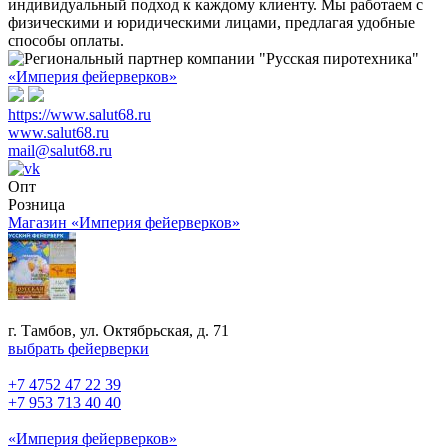
индивидуальный подход к каждому клиенту. Мы работаем с
физическими и юридическими лицами, предлагая удобные
способы оплаты.
«Империя фейерверков»
https://www.salut68.ru
www.salut68.ru
mail@salut68.ru
Опт
Розница
Магазин «Империя фейерверков»
г. Тамбов, ул. Октябрьская, д. 71
выбрать фейерверки
+7 4752 47 22 39
+7 953 713 40 40
«Империя фейерверков»