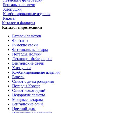
Летающие фейерверки
Бенгальские свечи
Хлопушки
Комбинированные изделия
Ракеты
Каталог и фильтры
Каталог пиротехники
Батареи салютов
Фонтаны
Римские свечи
Фестивальные шары
Петарды, волчки
Летающие фейерверки
Бенгальские свечи
Хлопушки
Комбинированные изделия
Ракеты
Салют с днем рождения
Петарды Корсар
Салют новогодний
Недорогие салюты
Мощные петарды
Бенгальские огни
Цветной дым