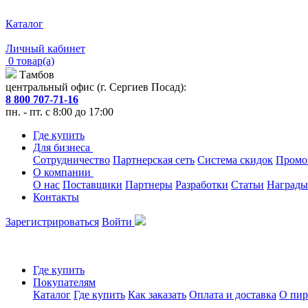
Каталог
Личный кабинет
0 товар(а)
Тамбов
центральный офис (г. Сергиев Посад):
8 800 707-71-16
пн. - пт. с 8:00 до 17:00
Где купить
Для бизнеса
Сотрудничество
Партнерская сеть
Система скидок
Промо
О компании
О нас
Поставщики
Партнеры
Разработки
Статьи
Награды
Контакты
Зарегистрироваться
Войти
Где купить
Покупателям
Каталог
Где купить
Как заказать
Оплата и доставка
О пир