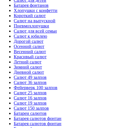
Салют для детей
Батарея фонтанов
Хлопушки с конфетти
Короткий салют
Салют на выпускной
Пневмохлопушки
Салют для всей семьи
Салют к юбилею
Дорогой салют
Осенний салют
Весенний салют
Красивый салют
Летний салют
Зимний салют
Дневной салют
Салют 49 залпов
Салют 36 залпов
Фейерверк 100 залпов
Салют 25 залпов
Салют 16 залпов
Салют 19 залпов
Салют 150 залпов
Батареи салютов
Батарея салютов фонтан
Батарея салютов фонтан