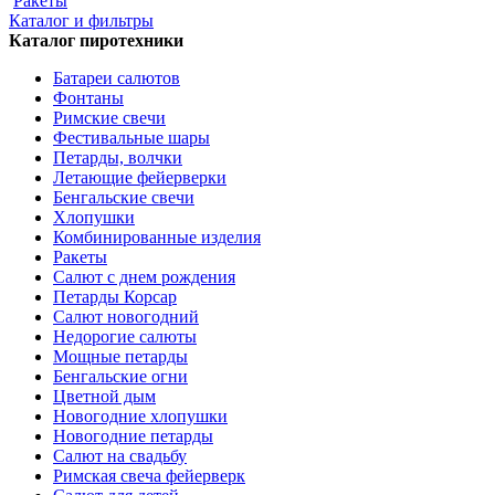
Ракеты
Каталог и фильтры
Каталог пиротехники
Батареи салютов
Фонтаны
Римские свечи
Фестивальные шары
Петарды, волчки
Летающие фейерверки
Бенгальские свечи
Хлопушки
Комбинированные изделия
Ракеты
Салют с днем рождения
Петарды Корсар
Салют новогодний
Недорогие салюты
Мощные петарды
Бенгальские огни
Цветной дым
Новогодние хлопушки
Новогодние петарды
Салют на свадьбу
Римская свеча фейерверк