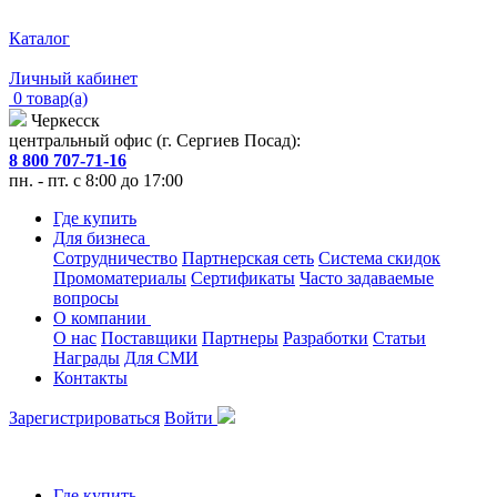
Каталог
Личный кабинет
0 товар(а)
Черкесск
центральный офис (г. Сергиев Посад):
8 800 707-71-16
пн. - пт. с 8:00 до 17:00
Где купить
Для бизнеса
Сотрудничество
Партнерская сеть
Система скидок
Промоматериалы
Сертификаты
Часто задаваемые
вопросы
О компании
О нас
Поставщики
Партнеры
Разработки
Статьи
Награды
Для СМИ
Контакты
Зарегистрироваться
Войти
Где купить