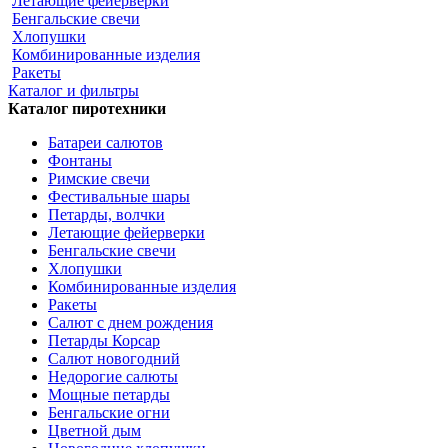
Летающие фейерверки
Бенгальские свечи
Хлопушки
Комбинированные изделия
Ракеты
Каталог и фильтры
Каталог пиротехники
Батареи салютов
Фонтаны
Римские свечи
Фестивальные шары
Петарды, волчки
Летающие фейерверки
Бенгальские свечи
Хлопушки
Комбинированные изделия
Ракеты
Салют с днем рождения
Петарды Корсар
Салют новогодний
Недорогие салюты
Мощные петарды
Бенгальские огни
Цветной дым