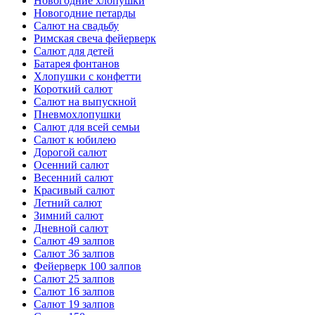
Новогодние хлопушки
Новогодние петарды
Салют на свадьбу
Римская свеча фейерверк
Салют для детей
Батарея фонтанов
Хлопушки с конфетти
Короткий салют
Салют на выпускной
Пневмохлопушки
Салют для всей семьи
Салют к юбилею
Дорогой салют
Осенний салют
Весенний салют
Красивый салют
Летний салют
Зимний салют
Дневной салют
Салют 49 залпов
Салют 36 залпов
Фейерверк 100 залпов
Салют 25 залпов
Салют 16 залпов
Салют 19 залпов