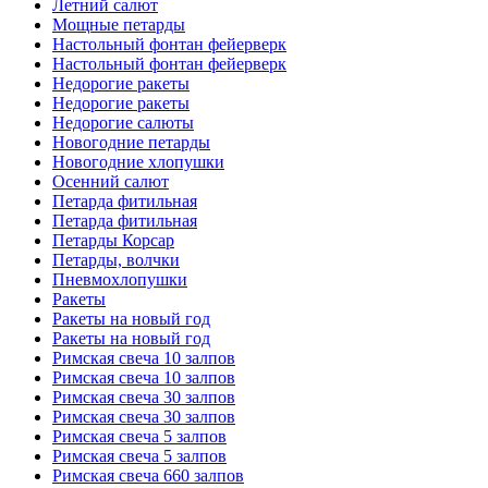
Летний салют
Мощные петарды
Настольный фонтан фейерверк
Настольный фонтан фейерверк
Недорогие ракеты
Недорогие ракеты
Недорогие салюты
Новогодние петарды
Новогодние хлопушки
Осенний салют
Петарда фитильная
Петарда фитильная
Петарды Корсар
Петарды, волчки
Пневмохлопушки
Ракеты
Ракеты на новый год
Ракеты на новый год
Римская свеча 10 залпов
Римская свеча 10 залпов
Римская свеча 30 залпов
Римская свеча 30 залпов
Римская свеча 5 залпов
Римская свеча 5 залпов
Римская свеча 660 залпов