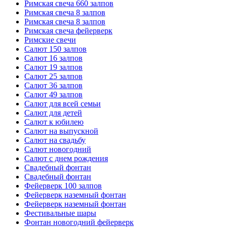
Римская свеча 660 залпов
Римская свеча 8 залпов
Римская свеча 8 залпов
Римская свеча фейерверк
Римские свечи
Салют 150 залпов
Салют 16 залпов
Салют 19 залпов
Салют 25 залпов
Салют 36 залпов
Салют 49 залпов
Салют для всей семьи
Салют для детей
Салют к юбилею
Салют на выпускной
Салют на свадьбу
Салют новогодний
Салют с днем рождения
Свадебный фонтан
Свадебный фонтан
Фейерверк 100 залпов
Фейерверк наземный фонтан
Фейерверк наземный фонтан
Фестивальные шары
Фонтан новогодний фейерверк