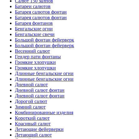
Салют 150 залпов
Батареи салютов
Батарея салютов фонтан
Батарея салютов фонтан
Батарея фонтанов
Бенгальские огни
Бенгальские свечи
Большой фонтан фейерверк
Большой фонтан фейерверк
Весенний салют
Гендер пати фонтаны
Громкие хлопушки
Громкие хлопушки
Длинные бенгальские огни
Длинные бенгальские огни
Дневной салют
Дневной салют фонтан
Дневной салют фонтан
Дорогой салют
Зимний салют
Комбинированные изделия
Короткий салют
Красивый салют
Летающие фейерверки
Летающий салют