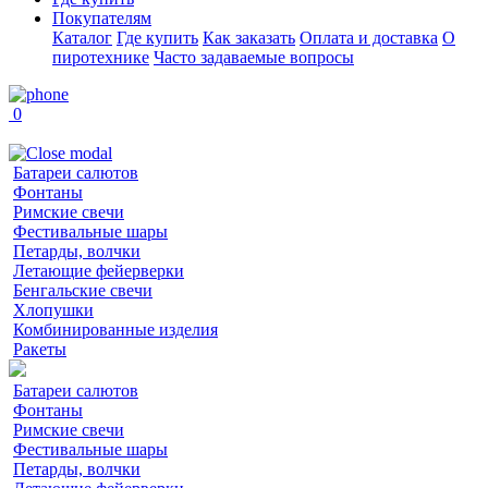
Покупателям
Каталог
Где купить
Как заказать
Оплата и доставка
О
пиротехнике
Часто задаваемые вопросы
0
Батареи салютов
Фонтаны
Римские свечи
Фестивальные шары
Петарды, волчки
Летающие фейерверки
Бенгальские свечи
Хлопушки
Комбинированные изделия
Ракеты
Батареи салютов
Фонтаны
Римские свечи
Фестивальные шары
Петарды, волчки