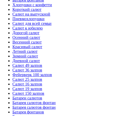
Батарея фонтанов
Хлопушки с конфетти
Короткий салют
Салют на выпускной
Пневмохлопушки
Салют для всей семьи
Салют к юбилею
Дорогой салют
Осенний салют
Весенний салют
Красивый салют
Летний салют
Зимний салют
Дневной салют
Салют 49 залпов
Салют 36 залпов
Фейерверк 100 залпов
Салют 25 залпов
Салют 16 залпов
Салют 19 залпов
Салют 150 залпов
Батареи салютов
Батарея салютов фонтан
Батарея салютов фонтан
Батарея фонтанов