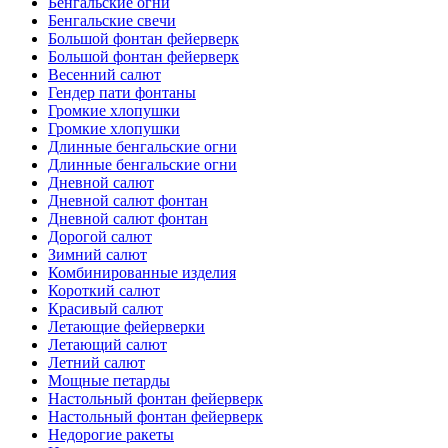
Бенгальские огни
Бенгальские свечи
Большой фонтан фейерверк
Большой фонтан фейерверк
Весенний салют
Гендер пати фонтаны
Громкие хлопушки
Громкие хлопушки
Длинные бенгальские огни
Длинные бенгальские огни
Дневной салют
Дневной салют фонтан
Дневной салют фонтан
Дорогой салют
Зимний салют
Комбинированные изделия
Короткий салют
Красивый салют
Летающие фейерверки
Летающий салют
Летний салют
Мощные петарды
Настольный фонтан фейерверк
Настольный фонтан фейерверк
Недорогие ракеты