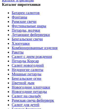
Каталог и фильтры
Каталог пиротехники
Батареи салютов
Фонтаны
Римские свечи
Фестивальные шары
Петарды, волчки
Летающие фейерверки
Бенгальские свечи
Хлопушки
Комбинированные изделия
Ракеты
Салют с днем рождения
Петарды Корсар
Салют новогодний
Недорогие салюты
Мощные петарды
Бенгальские огни
Цветной дым
Новогодние хлопушки
Новогодние петарды
Салют на свадьбу
Римская свеча фейерверк
Салют для детей