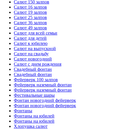
Салют 150 залпов
Салют 16 залпов
Салют 19 залпов
Салют 25 залпов
Салют 36 залпов
Салют 49 залпов
Салют для всей семьи
Салют для детей
Салют к юбилею
Салют на выпускной
Салют на свадьбу
Салют новогодний
Салют с днем рождения
Свадебный фонтан
Свадебный фонтан
Фейерверк 100 залпов
Фейерверк наземный фонтан
Фейерверк наземный фонтан
Фестивальные шары
Фонтан новогодний фейерверк
Фонтан новогодний фейерверк
Фонтаны
Фонтаны на юбилей
Фонтаны на юбилей
Хлопушка салют