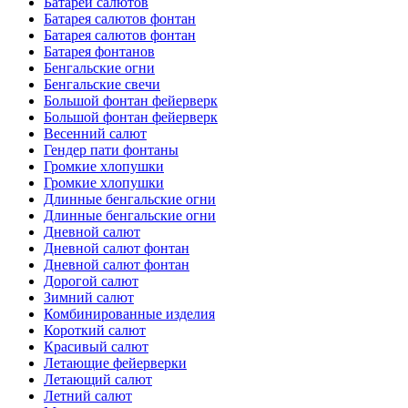
Батареи салютов
Батарея салютов фонтан
Батарея салютов фонтан
Батарея фонтанов
Бенгальские огни
Бенгальские свечи
Большой фонтан фейерверк
Большой фонтан фейерверк
Весенний салют
Гендер пати фонтаны
Громкие хлопушки
Громкие хлопушки
Длинные бенгальские огни
Длинные бенгальские огни
Дневной салют
Дневной салют фонтан
Дневной салют фонтан
Дорогой салют
Зимний салют
Комбинированные изделия
Короткий салют
Красивый салют
Летающие фейерверки
Летающий салют
Летний салют