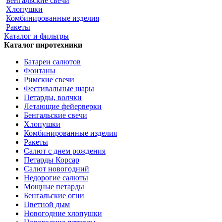
Бенгальские свечи
Хлопушки
Комбинированные изделия
Ракеты
Каталог и фильтры
Каталог пиротехники
Батареи салютов
Фонтаны
Римские свечи
Фестивальные шары
Петарды, волчки
Летающие фейерверки
Бенгальские свечи
Хлопушки
Комбинированные изделия
Ракеты
Салют с днем рождения
Петарды Корсар
Салют новогодний
Недорогие салюты
Мощные петарды
Бенгальские огни
Цветной дым
Новогодние хлопушки