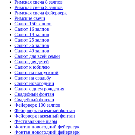
Римская свеча 8 залпов
Римская свеча 8 залпов
Римская свеча фейерверк
Римские свечи
Салют 150 залпов
Салют 16 залпов
Салют 19 залпов
Салют 25 залпов
Салют 36 залпов
Салют 49 залпов
Салют для всей семьи
Салют для детей
Салют к юбилею
Салют на выпускной
Салют на свадьбу
Салют новогодний
Салют с днем рождения
Свадебный фонтан
Свадебный фонтан
Фейерверк 100 залпов
Фейерверк наземный фонтан
Фейерверк наземный фонтан
Фестивальные шары
Фонтан новогодний фейерверк
Фонтан новогодний фейерверк