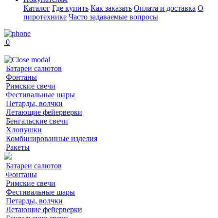
Каталог
Где купить
Как заказать
Оплата и доставка
О
пиротехнике
Часто задаваемые вопросы
0
Батареи салютов
Фонтаны
Римские свечи
Фестивальные шары
Петарды, волчки
Летающие фейерверки
Бенгальские свечи
Хлопушки
Комбинированные изделия
Ракеты
Батареи салютов
Фонтаны
Римские свечи
Фестивальные шары
Петарды, волчки
Летающие фейерверки