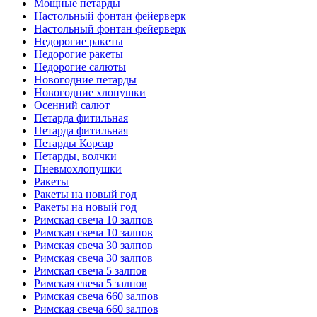
Мощные петарды
Настольный фонтан фейерверк
Настольный фонтан фейерверк
Недорогие ракеты
Недорогие ракеты
Недорогие салюты
Новогодние петарды
Новогодние хлопушки
Осенний салют
Петарда фитильная
Петарда фитильная
Петарды Корсар
Петарды, волчки
Пневмохлопушки
Ракеты
Ракеты на новый год
Ракеты на новый год
Римская свеча 10 залпов
Римская свеча 10 залпов
Римская свеча 30 залпов
Римская свеча 30 залпов
Римская свеча 5 залпов
Римская свеча 5 залпов
Римская свеча 660 залпов
Римская свеча 660 залпов