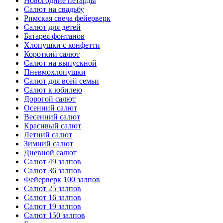
Новогодние петарды
Салют на свадьбу
Римская свеча фейерверк
Салют для детей
Батарея фонтанов
Хлопушки с конфетти
Короткий салют
Салют на выпускной
Пневмохлопушки
Салют для всей семьи
Салют к юбилею
Дорогой салют
Осенний салют
Весенний салют
Красивый салют
Летний салют
Зимний салют
Дневной салют
Салют 49 залпов
Салют 36 залпов
Фейерверк 100 залпов
Салют 25 залпов
Салют 16 залпов
Салют 19 залпов
Салют 150 залпов